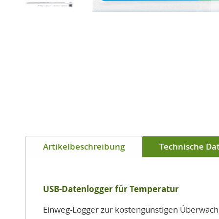
Zum
Anfang
der
Bildgalerie
springen
Artikelbeschreibung
Technische Da
USB-Datenlogger für Temperatur
Einweg-Logger zur kostengünstigen Überwac