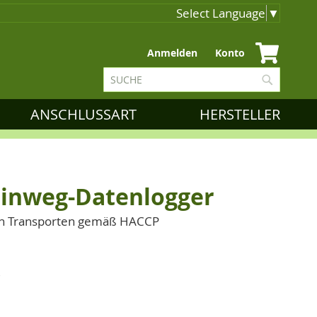
Select Language
▼
Zum
Anmelden
Konto
Inhalt
Suche
springen
Suche
ANSCHLUSSART
HERSTELLER
Einweg-Datenlogger
on Transporten gemäß HACCP
C