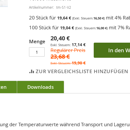
Artikelnummer
tm-S1-V2
20 Stück für
mit 4% Ra
19,64 €
16,50 €
100 Stück für
mit 7% R
19,04 €
16,00 €
20,40 €
Sonderpreis
Menge
17,14 €
Regulärer Preis
In den 
23,68 €
19,90 €
ZUR VERGLEICHSLISTE HINZUFÜGEN
ten
Downloads
hung der Temperaturwerte während Transport und Lager