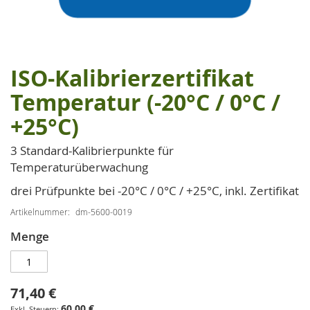
ISO-Kalibrierzertifikat
Zum
Anfang
Temperatur (-20°C / 0°C /
der
+25°C)
Bildgalerie
springen
3 Standard-Kalibrierpunkte für
Temperaturüberwachung
drei Prüfpunkte bei -20°C / 0°C / +25°C, inkl. Zertifikat
Artikelnummer
dm-5600-0019
Menge
71,40 €
60,00 €