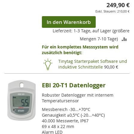
249,90 €
210,00 €
In den Warenkorb
Lieferzeit: 1-3 Tage, auf Lager (größere
ZU
Mengen 7-10 Tage)
Für ein komplettes Messsystem wird
VE
zusätzlich benötigt:
HI
Tinytag Starterpaket Software und
induktive Schnittstelle
90,00 €
EBI 20-T1 Datenlogger
Robuster Datenlogger mit internem
Temperatursensor
Messbereich -30...+70°C
Genauigkeit ±0,5°C (-20...+40°C)
40.000 Messwerte, IP67
69 x 48 x 22 mm
Alarm LED