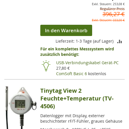
253,08 €
Regulärer Preis
396,27 €
333,00 €
In den Warenkorb
ZU
Lieferzeit: 1-3 Tage (auf Lager)
Für ein komplettes Messsystem wird
VE
zusätzlich benötigt:
HI
USB-Verbindungskabel Gerät-PC
27,80 €
ComSoft Basic 6
kostenlos
Tinytag View 2
Feuchte+Temperatur (TV-
4506)
Datenlogger mit Display, externer
beschichteter rF/T-Fühler, graues Gehäuse