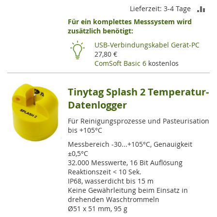
ZU
Lieferzeit: 3-4 Tage
Für ein komplettes Messsystem wird
VE
zusätzlich benötigt:
HI
USB-Verbindungskabel Gerät-PC
27,80 €
ComSoft Basic 6
kostenlos
Tinytag Splash 2 Temperatur-
Datenlogger
Für Reinigungsprozesse und Pasteurisation
bis +105°C
Messbereich -30...+105°C, Genauigkeit
±0,5°C
32.000 Messwerte, 16 Bit Auflösung
Reaktionszeit < 10 Sek.
IP68, wasserdicht bis 15 m
Keine Gewährleitung beim Einsatz in
drehenden Waschtrommeln
Ø51 x 51 mm, 95 g