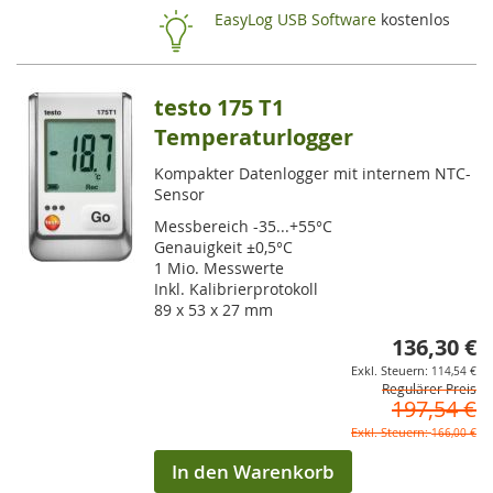
HI
EasyLog USB Software
kostenlos
testo 175 T1
Temperaturlogger
Kompakter Datenlogger mit internem NTC-
Sensor
Messbereich -35...+55°C
Genauigkeit ±0,5°C
1 Mio. Messwerte
Inkl. Kalibrierprotokoll
89 x 53 x 27 mm
136,30 €
So
114,54 €
Regulärer Preis
197,54 €
166,00 €
In den Warenkorb