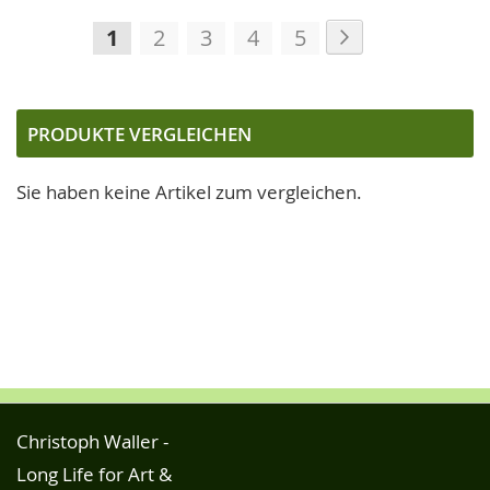
Seite
Seite
Weiter
Sie
Seite
Seite
Seite
Seite
1
2
3
4
5
lesen
gerade
die
PRODUKTE VERGLEICHEN
Seite
Sie haben keine Artikel zum vergleichen.
Christoph Waller -
Long Life for Art &