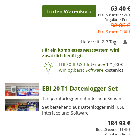
63,40 €
So
In den Warenkorb
53,28 €
Regulärer Preis
88,06 €
74,00 €
ZU
Lieferzeit: 2-3 Tage
Für ein komplettes Messsystem wird
VE
zusätzlich benötigt:
HI
EBI 20-IF USB-Interface
121,00 €
Winlog.basic Software
kostenlos
EBI 20-T1 Datenlogger-Set
Temperaturlogger mit internem Sensor
Set bestehend aus Datenlogger inkl. USB-
Interface und Software
184,93 €
So
155,40 €
Regulärer Preis