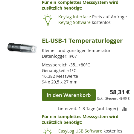
Für ein komplettes Messsystem wird
VE
zusätzlich benötigt:
HI
Keytag Interface
Preis auf Anfrage
Keytag Software
kostenlos
EL-USB-1 Temperaturlogger
Kleiner und günstiger Temperatur-
Datenlogger, IP67
Messbereich -35…+80°C
Genauigkeit ±1°C
16.382 Messwerte
94 x 20,5 x 27 mm
58,31 €
In den Warenkorb
49,00 €
ZU
Lieferzeit: 1-3 Tage (auf Lager)
Für ein komplettes Messsystem wird
VE
zusätzlich benötigt:
HI
EasyLog USB Software
kostenlos