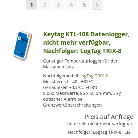
Seite
Seite
Weiter
Sie
Seite
Seite
Seite
Seite
1
2
3
4
5
lesen
gerade
die
Keytag KTL-108 Datenlogger,
Seite
nicht mehr verfügbar,
Nachfolger: LogTag TRIX-8
Günstiger Temperaturlogger für den
Masseneinsatz
Nachfolgemodell
LogTag TRIX-8
Messbereich -40...+85°C
Genauigkeit ±0,5°C...±0,8°C
8.000 Messwerte, 86 x 55 x 9 mm, 35 g
optischer Alarm bei
Grenzwertüberschreitungen
Preis auf Anfrage
Lieferzeit: nicht mehr verfügbar,
ZU
Nachfolger: LogTag TRIX-8