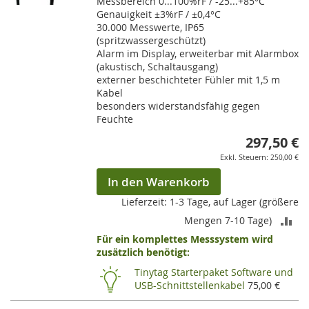
Messbereich 0...100%rF / -25...+85°C
Genauigkeit ±3%rF / ±0,4°C
30.000 Messwerte, IP65
(spritzwassergeschützt)
Alarm im Display, erweiterbar mit Alarmbox
(akustisch, Schaltausgang)
externer beschichteter Fühler mit 1,5 m
Kabel
besonders widerstandsfähig gegen
Feuchte
297,50 €
250,00 €
In den Warenkorb
Lieferzeit: 1-3 Tage, auf Lager (größere
ZU
Mengen 7-10 Tage)
Für ein komplettes Messsystem wird
VE
zusätzlich benötigt:
HI
Tinytag Starterpaket Software und
USB-Schnittstellenkabel
75,00 €