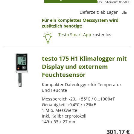
85,50 €
ZU
Lieferzeit: ab Lager
Für ein komplettes Messsystem wird
VE
zusätzlich benötigt:
HI
Testo Smart App
kostenlos
testo 175 H1 Klimalogger mit
Display und externem
Feuchtesensor
Kompakter Datenlogger für Temperatur
und Feuchte
Messbereich -20...+55°C / 0...100%rF
Genauigkeit ±0,4°C / ±2%rF
1 Mio. Messwerte
Inkl. Kalibrierprotokoll
149 x 53 x 27 mm
301,17 €
So