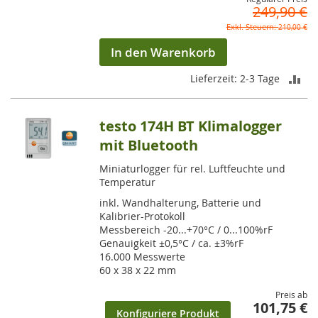
249,90 €
210,00 €
In den Warenkorb
ZU
Lieferzeit: 2-3 Tage
VE
testo 174H BT Klimalogger
HI
mit Bluetooth
Miniaturlogger für rel. Luftfeuchte und
Temperatur
inkl. Wandhalterung, Batterie und
Kalibrier-Protokoll
Messbereich -20...+70°C / 0...100%rF
Genauigkeit ±0,5°C / ca. ±3%rF
16.000 Messwerte
60 x 38 x 22 mm
Preis ab
101,75 €
Konfiguriere Produkt