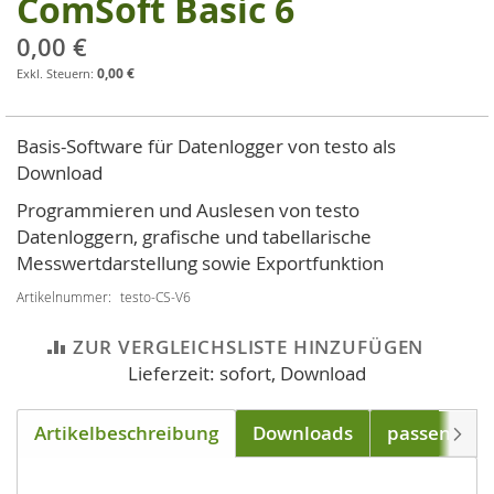
ComSoft Basic 6
Zum
Anfang
0,00 €
der
0,00 €
Bildgalerie
springen
Basis-Software für Datenlogger von testo als
Download
Programmieren und Auslesen von testo
Datenloggern, grafische und tabellarische
Messwertdarstellung sowie Exportfunktion
Artikelnummer
testo-CS-V6
ZUR VERGLEICHSLISTE HINZUFÜGEN
Lieferzeit: sofort, Download
Artikelbeschreibung
Downloads
passend für
Weite