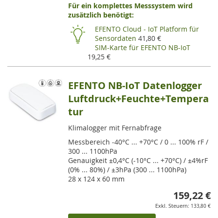
Für ein komplettes Messsystem wird
VE
zusätzlich benötigt:
HI
EFENTO Cloud - IoT Platform für
Sensordaten
41,80 €
SIM-Karte für EFENTO NB-IoT
19,25 €
EFENTO NB-IoT Datenlogger
Luftdruck+Feuchte+Tempera
tur
Klimalogger mit Fernabfrage
Messbereich -40°C ... +70°C / 0 ... 100% rF /
300 ... 1100hPa
Genauigkeit ±0,4°C (-10°C ... +70°C) / ±4%rF
(0% ... 80%) / ±3hPa (300 ... 1100hPa)
28 x 124 x 60 mm
159,22 €
133,80 €