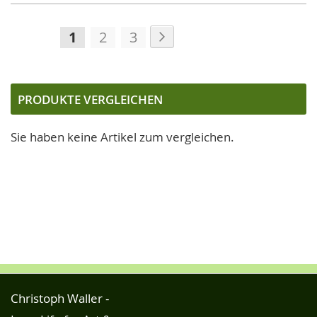
Seite
Seite
Weiter
Sie
Seite
Seite
1
2
3
lesen
gerade
die
PRODUKTE VERGLEICHEN
Seite
Sie haben keine Artikel zum vergleichen.
Christoph Waller -