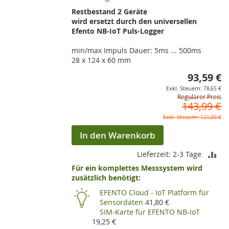
Restbestand 2 Geräte
wird ersetzt durch den universellen
Efento NB-IoT Puls-Logger
min/max Impuls Dauer: 5ms ... 500ms
28 x 124 x 60 mm
93,59 €
So
78,65 €
Regulärer Preis
143,99 €
121,00 €
In den Warenkorb
ZU
Lieferzeit: 2-3 Tage
Für ein komplettes Messsystem wird
VE
zusätzlich benötigt:
HI
EFENTO Cloud - IoT Platform für
Sensordaten
41,80 €
SIM-Karte für EFENTO NB-IoT
19,25 €