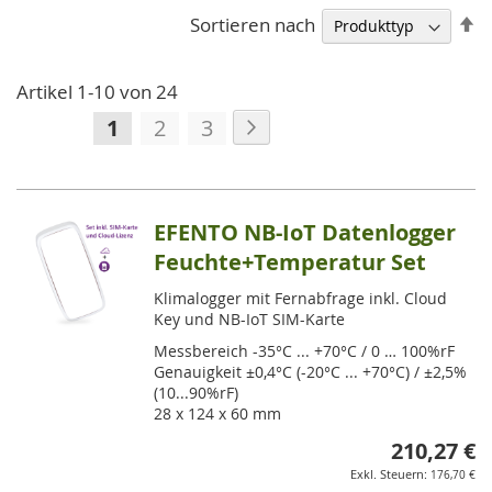
A
Sortieren nach
so
Artikel
1
-
10
von
24
Seite
Seite
Weiter
Sie
Seite
Seite
1
2
3
lesen
gerade
die
EFENTO NB-IoT Datenlogger
Seite
Feuchte+Temperatur Set
Klimalogger mit Fernabfrage inkl. Cloud
Key und NB-IoT SIM-Karte
Messbereich -35°C ... +70°C / 0 … 100%rF
Genauigkeit ±0,4°C (-20°C ... +70°C) / ±2,5%
(10...90%rF)
28 x 124 x 60 mm
210,27 €
176,70 €