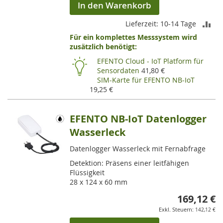
In den Warenkorb
ZU
Lieferzeit: 10-14 Tage
Für ein komplettes Messsystem wird
VE
zusätzlich benötigt:
HI
EFENTO Cloud - IoT Platform für
Sensordaten
41,80 €
SIM-Karte für EFENTO NB-IoT
19,25 €
EFENTO NB-IoT Datenlogger
Wasserleck
Datenlogger Wasserleck mit Fernabfrage
Detektion: Präsens einer leitfähigen
Flüssigkeit
28 x 124 x 60 mm
169,12 €
142,12 €