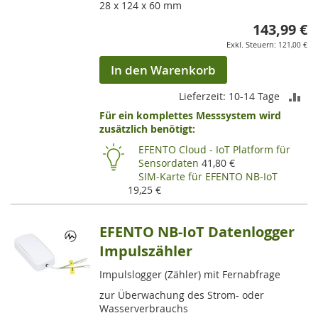
28 x 124 x 60 mm
143,99 €
121,00 €
In den Warenkorb
ZU
Lieferzeit: 10-14 Tage
Für ein komplettes Messsystem wird
VE
zusätzlich benötigt:
HI
EFENTO Cloud - IoT Platform für
Sensordaten
41,80 €
SIM-Karte für EFENTO NB-IoT
19,25 €
EFENTO NB-IoT Datenlogger
Impulszähler
Impulslogger (Zähler) mit Fernabfrage
zur Überwachung des Strom- oder
Wasserverbrauchs