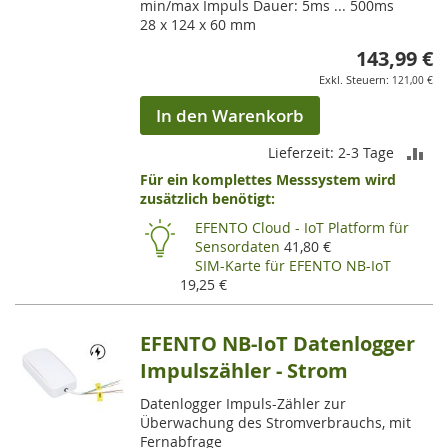
min/max Impuls Dauer: 5ms ... 500ms
28 x 124 x 60 mm
143,99 €
121,00 €
In den Warenkorb
ZU
Lieferzeit: 2-3 Tage
Für ein komplettes Messsystem wird
VE
zusätzlich benötigt:
HI
EFENTO Cloud - IoT Platform für
Sensordaten
41,80 €
SIM-Karte für EFENTO NB-IoT
19,25 €
EFENTO NB-IoT Datenlogger
Impulszähler - Strom
Datenlogger Impuls-Zähler zur
Überwachung des Stromverbrauchs, mit
Fernabfrage