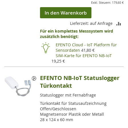
179,60 €
In den Warenkorb
ZU
Lieferzeit: auf Anfrage
Für ein komplettes Messsystem wird
VE
zusätzlich benötigt:
HI
EFENTO Cloud - IoT Platform für
Sensordaten
41,80 €
SIM-Karte für EFENTO NB-IoT
19,25 €
EFENTO NB-IoT Statuslogger
Türkontakt
Statuslogger mit Fernabfrage
Türkontakt für Statusaufzeichnung
Offen/Geschlossen
Magnetsensor Plastik oder Metall
28 x 124 x 60 mm