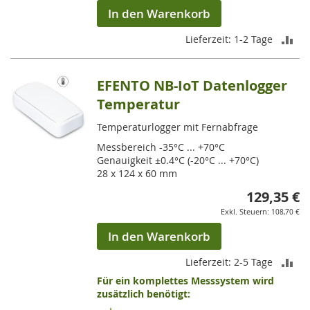
In den Warenkorb
ZU
Lieferzeit: 1-2 Tage
VE
EFENTO NB-IoT Datenlogger
HI
Temperatur
Temperaturlogger mit Fernabfrage
Messbereich -35°C ... +70°C
Genauigkeit ±0.4°C (-20°C ... +70°C)
28 x 124 x 60 mm
129,35 €
108,70 €
In den Warenkorb
ZU
Lieferzeit: 2-5 Tage
Für ein komplettes Messsystem wird
VE
zusätzlich benötigt:
HI