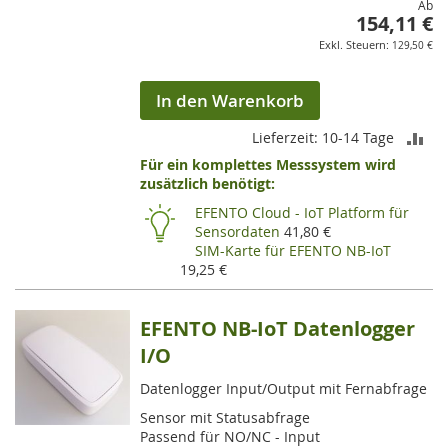
Ab
154,11 €
129,50 €
In den Warenkorb
ZU
Lieferzeit: 10-14 Tage
Für ein komplettes Messsystem wird
VE
zusätzlich benötigt:
HI
EFENTO Cloud - IoT Platform für
Sensordaten
41,80 €
SIM-Karte für EFENTO NB-IoT
19,25 €
EFENTO NB-IoT Datenlogger
I/O
Datenlogger Input/Output mit Fernabfrage
Sensor mit Statusabfrage
Passend für NO/NC - Input