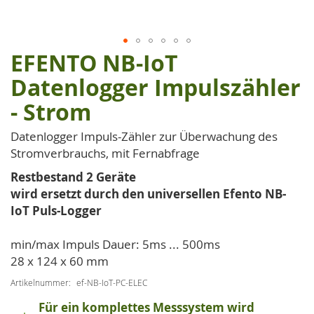
EFENTO NB-IoT
Zum
Anfang
Datenlogger Impulszähler
der
- Strom
Bildgalerie
springen
Datenlogger Impuls-Zähler zur Überwachung des
Stromverbrauchs, mit Fernabfrage
Restbestand 2 Geräte
wird ersetzt durch den universellen Efento NB-
IoT Puls-Logger
min/max Impuls Dauer: 5ms ... 500ms
28 x 124 x 60 mm
Artikelnummer
ef-NB-IoT-PC-ELEC
Für ein komplettes Messsystem wird