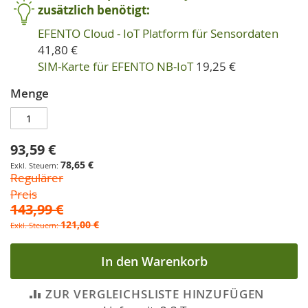
zusätzlich benötigt:
EFENTO Cloud - IoT Platform für Sensordaten
41,80 €
SIM-Karte für EFENTO NB-IoT
19,25 €
Menge
93,59 €
Sonderpreis
78,65 €
Regulärer
Preis
143,99 €
121,00 €
In den Warenkorb
ZUR VERGLEICHSLISTE HINZUFÜGEN