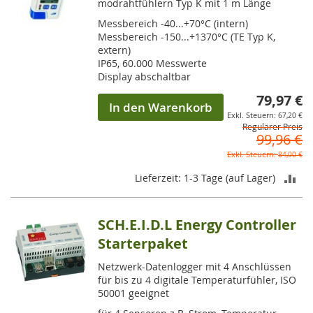
modrahtfühlern Typ K mit 1 m Länge
Messbereich -40...+70°C (intern)
Messbereich -150...+1370°C (TE Typ K,
extern)
IP65, 60.000 Messwerte
Display abschaltbar
79,97 €
So
In den Warenkorb
67,20 €
Regulärer Preis
99,96 €
84,00 €
ZU
Lieferzeit: 1-3 Tage (auf Lager)
VE
SCH.E.I.D.L Energy Controller
HI
Starterpaket
Netzwerk-Datenlogger mit 4 Anschlüssen
für bis zu 4 digitale Temperaturfühler, ISO
50001 geeignet