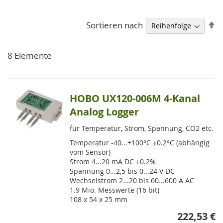
A
Sortieren nach
so
8
Elemente
HOBO UX120-006M 4-Kanal
Analog Logger
für Temperatur, Strom, Spannung, CO2 etc.
Temperatur -40...+100°C ±0.2°C (abhängig
vom Sensor)
Strom 4...20 mA DC ±0.2%
Spannung 0...2,5 bis 0...24 V DC
Wechselstrom 2...20 bis 60...600 A AC
1.9 Mio. Messwerte (16 bit)
108 x 54 x 25 mm
222,53 €
So