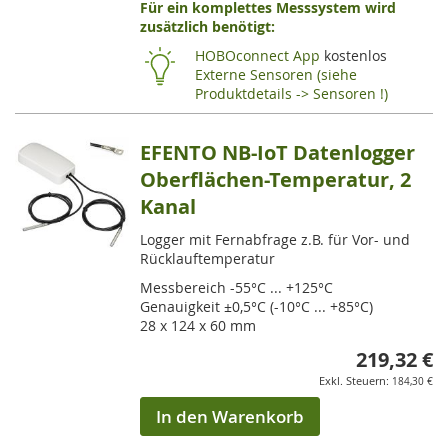
Für ein komplettes Messsystem wird
VE
zusätzlich benötigt:
HI
HOBOconnect App
kostenlos
Externe Sensoren (siehe
Produktdetails -> Sensoren !)
EFENTO NB-IoT Datenlogger
Oberflächen-Temperatur, 2
Kanal
Logger mit Fernabfrage z.B. für Vor- und
Rücklauftemperatur
Messbereich -55°C ... +125°C
Genauigkeit ±0,5°C (-10°C ... +85°C)
28 x 124 x 60 mm
219,32 €
184,30 €
In den Warenkorb