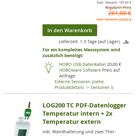
187,00 €
Regulärer Preis
261,80 €
220,00 €
In den Warenkorb
ZU
Lieferzeit: 1-3 Tage (auf Lager)
Für ein komplettes Messsystem wird
VE
zusätzlich benötigt:
HI
HOBO USB-Datenkabel
20,00 €
HOBOware Software
Preis auf
Anfrage
Externe Sensoren (siehe
Produktdetails -> Sensoren !)
LOG200 TC PDF-Datenlogger
Temperatur intern + 2x
Temperatur extern
inkl. Wand­hal­te­rung und zwei Ther­