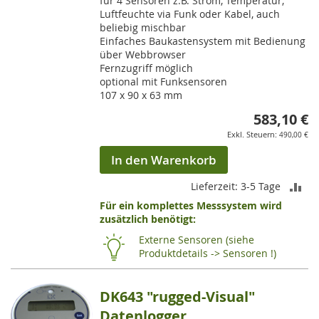
für 4 Sensoren z.B. Strom, Temperatur,
Luftfeuchte via Funk oder Kabel, auch
beliebig mischbar
Einfaches Baukastensystem mit Bedienung
über Webbrowser
Fernzugriff möglich
optional mit Funksensoren
107 x 90 x 63 mm
583,10 €
490,00 €
In den Warenkorb
ZU
Lieferzeit: 3-5 Tage
Für ein komplettes Messsystem wird
VE
zusätzlich benötigt:
HI
Externe Sensoren (siehe
Produktdetails -> Sensoren !)
DK643 "rugged-Visual"
Datenlogger