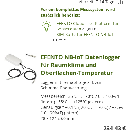
ZU
Lieferzeit: 7-14 Tage
Für ein komplettes Messsystem wird
VE
zusätzlich benötigt:
HI
EFENTO Cloud - IoT Platform für
Sensordaten
41,80 €
SIM-Karte für EFENTO NB-IoT
19,25 €
EFENTO NB-IoT Datenlogger
für Raumklima und
Oberflächen-Temperatur
Logger mit Fernabfrage z.B. zur
Schimmelüberwachung
Messbereich -35°C ... +70°C / 0 … 100%rF
(intern), -55°C ... +125°C (extern)
Genauigkeit ±0,4°C (-20°C ... +70°C) / ±2,5%
(10...90%rF) (intern)
28 x 124 x 60 mm
234,43 €