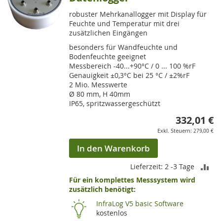
robuster Mehrkanallogger mit Display für
Feuchte und Temperatur mit drei
zusätzlichen Eingängen
besonders für Wandfeuchte und
Bodenfeuchte geeignet
Messbereich -40...+90°C / 0 ... 100 %rF
Genauigkeit ±0,3°C bei 25 °C / ±2%rF
2 Mio. Messwerte
Ø 80 mm, H 40mm
IP65, spritzwassergeschützt
332,01 €
279,00 €
In den Warenkorb
ZU
Lieferzeit: 2 -3 Tage
Für ein komplettes Messsystem wird
VE
zusätzlich benötigt:
HI
InfraLog V5 basic Software
kostenlos