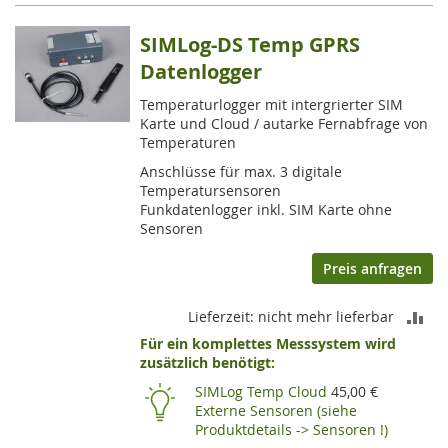
SIMLog-DS Temp GPRS
Datenlogger
Temperaturlogger mit intergrierter SIM
Karte und Cloud / autarke Fernabfrage von
Temperaturen
Anschlüsse für max. 3 digitale
Temperatursensoren
Funkdatenlogger inkl. SIM Karte ohne
Sensoren
Preis anfragen
ZU
Lieferzeit: nicht mehr lieferbar
Für ein komplettes Messsystem wird
VE
zusätzlich benötigt:
HI
SIMLog Temp Cloud
45,00 €
Externe Sensoren (siehe
Produktdetails -> Sensoren !)