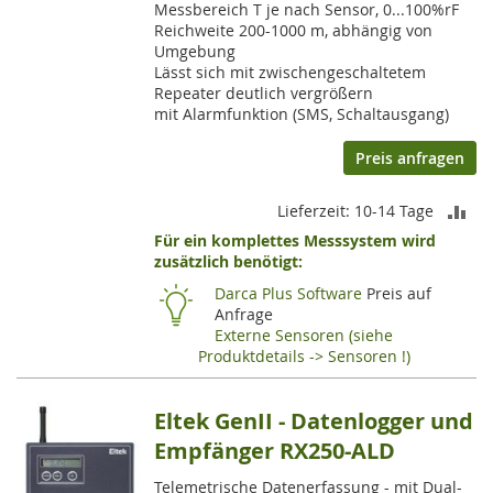
Messbereich T je nach Sensor, 0...100%rF
Reichweite 200-1000 m, abhängig von
Umgebung
Lässt sich mit zwischengeschaltetem
Repeater deutlich vergrößern
mit Alarmfunktion (SMS, Schaltausgang)
Preis anfragen
ZU
Lieferzeit: 10-14 Tage
Für ein komplettes Messsystem wird
VE
zusätzlich benötigt:
HI
Darca Plus Software
Preis auf
Anfrage
Externe Sensoren (siehe
Produktdetails -> Sensoren !)
Eltek GenII - Datenlogger und
Empfänger RX250-ALD
Telemetrische Datenerfassung - mit Dual-