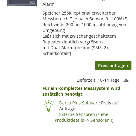
Alarm
Speicher 256K, optional erweiterbar
Messbereich T je nach Sensor, 0...100%rF
Reichweite 200 bis 1000 m, abhängig von
Umgebung
Läßt sich mit zwischengeschaltetem
Repeater deutlich vergrößern
mit Dual-Alarmfunktion (SMS, 2x
Schaltkontakt)
Preis anfragen
ZU
Lieferzeit: 10-14 Tage
Für ein komplettes Messsystem wird
VE
zusätzlich benötigt:
HI
Darca Plus Software
Preis auf
Anfrage
Externe Sensoren (siehe
Produktdetails -> Sensoren !)