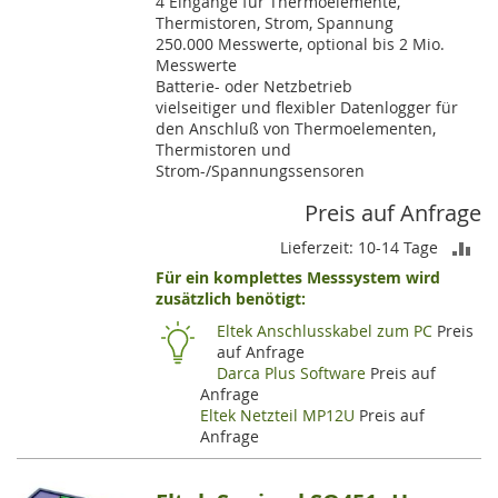
4 Eingänge für Thermoelemente,
Thermistoren, Strom, Spannung
250.000 Messwerte, optional bis 2 Mio.
Messwerte
Batterie- oder Netzbetrieb
vielseitiger und flexibler Datenlogger für
den Anschluß von Thermoelementen,
Thermistoren und
Strom-/Spannungssensoren
Preis auf Anfrage
ZU
Lieferzeit: 10-14 Tage
Für ein komplettes Messsystem wird
VE
zusätzlich benötigt:
HI
Eltek Anschlusskabel zum PC
Preis
auf Anfrage
Darca Plus Software
Preis auf
Anfrage
Eltek Netzteil MP12U
Preis auf
Anfrage