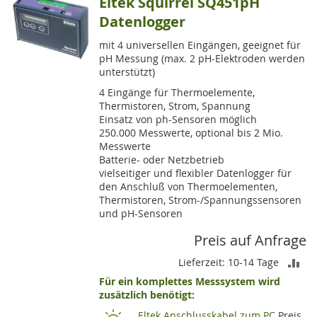
Eltek Squirrel SQ451pH
Datenlogger
mit 4 universellen Eingängen, geeignet für
pH Messung (max. 2 pH-Elektroden werden
unterstützt)
4 Eingänge für Thermoelemente,
Thermistoren, Strom, Spannung
Einsatz von ph-Sensoren möglich
250.000 Messwerte, optional bis 2 Mio.
Messwerte
Batterie- oder Netzbetrieb
vielseitiger und flexibler Datenlogger für
den Anschluß von Thermoelementen,
Thermistoren, Strom-/Spannungssensoren
und pH-Sensoren
Preis auf Anfrage
ZU
Lieferzeit: 10-14 Tage
Für ein komplettes Messsystem wird
VE
zusätzlich benötigt:
HI
Eltek Anschlusskabel zum PC
Preis