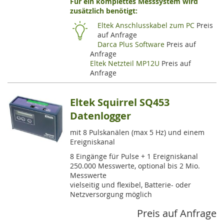
Für ein komplettes Messsystem wird
VE
zusätzlich benötigt:
HI
Eltek Anschlusskabel zum PC
Preis
auf Anfrage
Darca Plus Software
Preis auf
Anfrage
Eltek Netzteil MP12U
Preis auf
Anfrage
Eltek Squirrel SQ453
Datenlogger
mit 8 Pulskanälen (max 5 Hz) und einem
Ereigniskanal
8 Eingänge für Pulse + 1 Ereigniskanal
250.000 Messwerte, optional bis 2 Mio.
Messwerte
vielseitig und flexibel, Batterie- oder
Netzversorgung möglich
Preis auf Anfrage