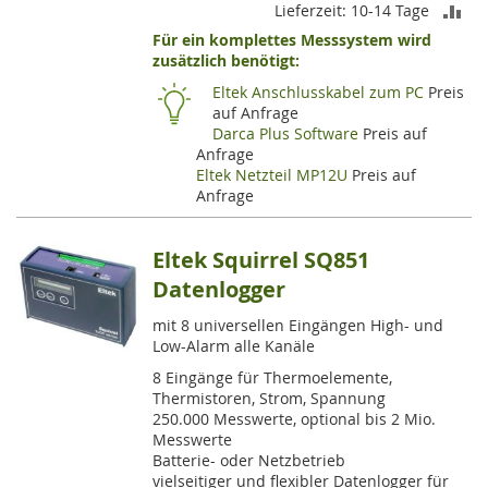
ZU
Lieferzeit: 10-14 Tage
Für ein komplettes Messsystem wird
VE
zusätzlich benötigt:
HI
Eltek Anschlusskabel zum PC
Preis
auf Anfrage
Darca Plus Software
Preis auf
Anfrage
Eltek Netzteil MP12U
Preis auf
Anfrage
Eltek Squirrel SQ851
Datenlogger
mit 8 universellen Eingängen High- und
Low-Alarm alle Kanäle
8 Eingänge für Thermoelemente,
Thermistoren, Strom, Spannung
250.000 Messwerte, optional bis 2 Mio.
Messwerte
Batterie- oder Netzbetrieb
vielseitiger und flexibler Datenlogger für