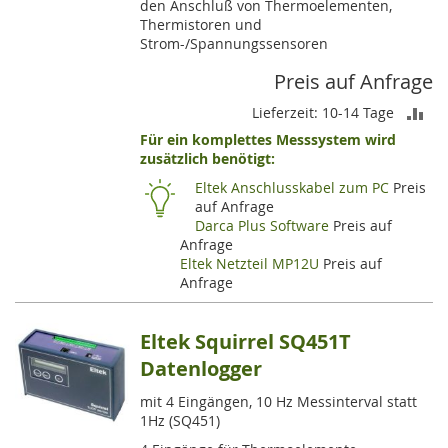
den Anschluß von Thermoelementen,
Thermistoren und
Strom-/Spannungssensoren
Preis auf Anfrage
ZU
Lieferzeit: 10-14 Tage
Für ein komplettes Messsystem wird
VE
zusätzlich benötigt:
HI
Eltek Anschlusskabel zum PC
Preis
auf Anfrage
Darca Plus Software
Preis auf
Anfrage
Eltek Netzteil MP12U
Preis auf
Anfrage
Eltek Squirrel SQ451T
Datenlogger
mit 4 Eingängen, 10 Hz Messinterval statt
1Hz (SQ451)