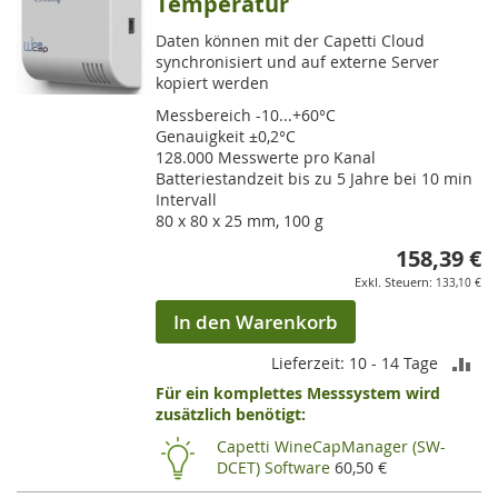
Temperatur
Daten können mit der Capetti Cloud
synchronisiert und auf externe Server
kopiert werden
Messbereich -10...+60°C
Genauigkeit ±0,2°C
128.000 Messwerte pro Kanal
Batteriestandzeit bis zu 5 Jahre bei 10 min
Intervall
80 x 80 x 25 mm, 100 g
158,39 €
133,10 €
In den Warenkorb
ZU
Lieferzeit: 10 - 14 Tage
Für ein komplettes Messsystem wird
VE
zusätzlich benötigt:
HI
Capetti WineCapManager (SW-
DCET) Software
60,50 €