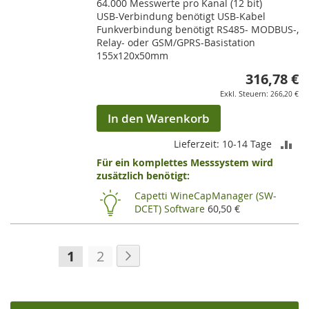
64.000 Messwerte pro Kanal (12 bit)
USB-Verbindung benötigt USB-Kabel
Funkverbindung benötigt RS485- MODBUS-,
Relay- oder GSM/GPRS-Basistation
155x120x50mm
316,78 €
266,20 €
In den Warenkorb
ZU
Lieferzeit: 10-14 Tage
Für ein komplettes Messsystem wird
VE
zusätzlich benötigt:
HI
Capetti WineCapManager (SW-
DCET) Software
60,50 €
Seite
Seite
Weiter
Sie
Seite
1
2
lesen
gerade