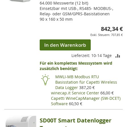
64.000 Messwerte (12 bit)
Einsetzbar mit USB-, RS485- MODBUS-,
Relay- oder GSM/GPRS-Basistationen
90 x 160 x 50 mm
842,34 €
707,85 €
In den Warenkorb
ZU
Lieferzeit: 10-14 Tage
Für ein komplettes Messsystem wird
VE
zusätzlich benötigt:
HI
MWLI-MB Modbus RTU
Basisstation für Capetti Wireless
Data Logger
387,20 €
winecap.it Service Center
66,00 €
Capetti WineCapManager (SW-DCET)
Software
60,50 €
SD00T Smart Datenlogger