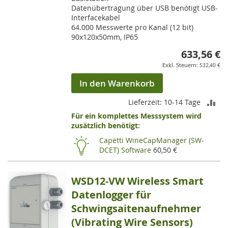
Datenübertragung über USB benötigt USB-
Interfacekabel
64.000 Messwerte pro Kanal (12 bit)
90x120x50mm, IP65
633,56 €
532,40 €
In den Warenkorb
ZU
Lieferzeit: 10-14 Tage
Für ein komplettes Messsystem wird
VE
zusätzlich benötigt:
HI
Capetti WineCapManager (SW-
DCET) Software
60,50 €
WSD12-VW Wireless Smart
Datenlogger für
Schwingsaitenaufnehmer
(Vibrating Wire Sensors)