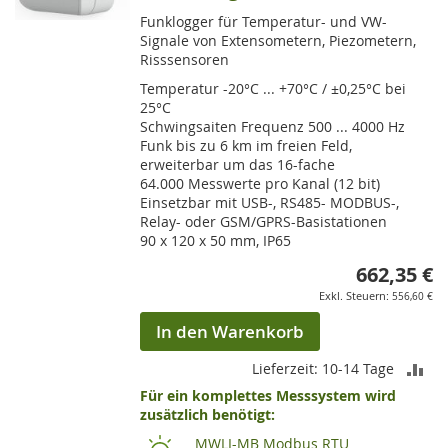
Funklogger für Temperatur- und VW-
Signale von Extensometern, Piezometern,
Risssensoren
Temperatur -20°C ... +70°C / ±0,25°C bei
25°C
Schwingsaiten Frequenz 500 ... 4000 Hz
Funk bis zu 6 km im freien Feld,
erweiterbar um das 16-fache
64.000 Messwerte pro Kanal (12 bit)
Einsetzbar mit USB-, RS485- MODBUS-,
Relay- oder GSM/GPRS-Basistationen
90 x 120 x 50 mm, IP65
662,35 €
556,60 €
In den Warenkorb
ZU
Lieferzeit: 10-14 Tage
Für ein komplettes Messsystem wird
VE
zusätzlich benötigt:
HI
MWLI-MB Modbus RTU