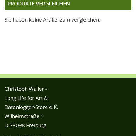
die
PRODUKTE VERGLEICHEN
Seite
Sie haben keine Artikel zum vergleichen.
Christoph Waller -
Long Life for Art &
Datenlogger-Store e.K.
Wilhelmstraße 1
D-79098 Freiburg