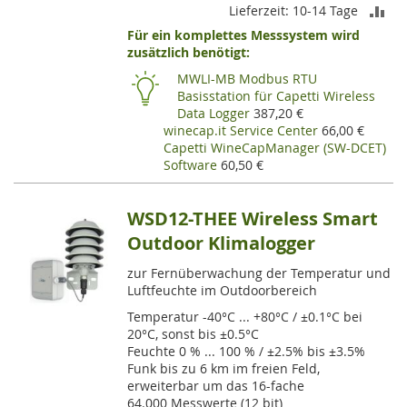
ZU
Lieferzeit: 10-14 Tage
Für ein komplettes Messsystem wird
VE
zusätzlich benötigt:
HI
MWLI-MB Modbus RTU
Basisstation für Capetti Wireless
Data Logger
387,20 €
winecap.it Service Center
66,00 €
Capetti WineCapManager (SW-DCET)
Software
60,50 €
WSD12-THEE Wireless Smart
Outdoor Klimalogger
zur Fernüberwachung der Temperatur und
Luftfeuchte im Outdoorbereich
Temperatur -40°C ... +80°C / ±0.1°C bei
20°C, sonst bis ±0.5°C
Feuchte 0 % ... 100 % / ±2.5% bis ±3.5%
Funk bis zu 6 km im freien Feld,
erweiterbar um das 16-fache
64.000 Messwerte (12 bit)