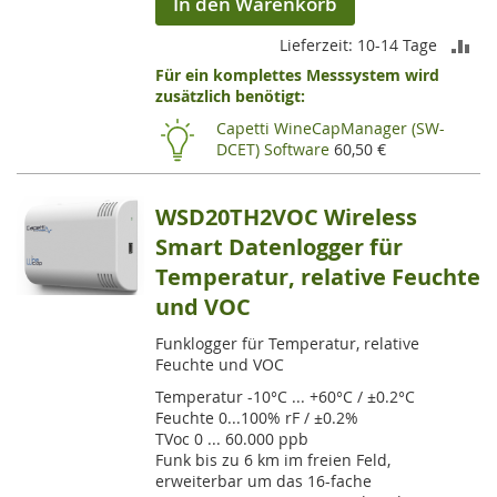
In den Warenkorb
ZU
Lieferzeit: 10-14 Tage
Für ein komplettes Messsystem wird
VE
zusätzlich benötigt:
HI
Capetti WineCapManager (SW-
DCET) Software
60,50 €
WSD20TH2VOC Wireless
Smart Datenlogger für
Temperatur, relative Feuchte
und VOC
Funklogger für Temperatur, relative
Feuchte und VOC
Temperatur -10°C ... +60°C / ±0.2°C
Feuchte 0...100% rF / ±0.2%
TVoc 0 ... 60.000 ppb
Funk bis zu 6 km im freien Feld,
erweiterbar um das 16-fache