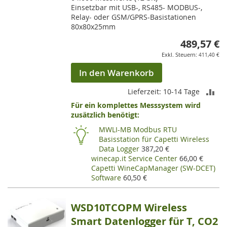
Einsetzbar mit USB-, RS485- MODBUS-,
Relay- oder GSM/GPRS-Basistationen
80x80x25mm
489,57 €
411,40 €
In den Warenkorb
ZU
Lieferzeit: 10-14 Tage
Für ein komplettes Messsystem wird
VE
zusätzlich benötigt:
HI
MWLI-MB Modbus RTU
Basisstation für Capetti Wireless
Data Logger
387,20 €
winecap.it Service Center
66,00 €
Capetti WineCapManager (SW-DCET)
Software
60,50 €
WSD10TCOPM Wireless
Smart Datenlogger für T, CO2