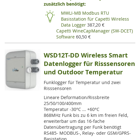
VE
zusätzlich benötigt:
HI
MWLI-MB Modbus RTU
Basisstation für Capetti Wireless
Data Logger
387,20 €
Capetti WineCapManager (SW-DCET)
Software
60,50 €
WSD12T-DD Wireless Smart
Datenlogger für Risssensoren
und Outdoor Temperatur
Funklogger für Temperatur und zwei
Risssensoren
Lineare Deformation/Rissbreite
25/50/100/400mm
Temperatur -30°C ... +60°C
868MHz Funk bis zu 6 km im freien Feld,
erweiterbar um das 16-fache
Datenübertragung per Funk benötigt
RS485- MODBUS-, Relay- oder GSM/GPRS-
Basistation