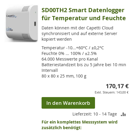
SD00TH2 Smart Datenlogger
für Temperatur und Feuchte
Daten können mit der Capetti Cloud
synchronisiert und auf externe Server
kopiert werden
Temperatur -10...+60°C / ±0,2°C
Feuchte 0% ... 100% / ±2.5%
64.000 Messwerte pro Kanal
Batteriestandzeit bis zu 5 Jahre bei 10 min
Intervall
80 x 80 x 25 mm, 100 g
170,17 €
143,00 €
In den Warenkorb
ZU
Lieferzeit: 10 - 14 Tage
Für ein komplettes Messsystem wird
VE
zusätzlich benötigt: