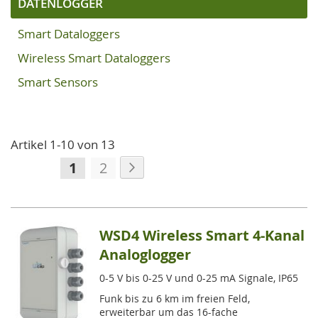
DATENLOGGER
Smart Dataloggers
Wireless Smart Dataloggers
Smart Sensors
Artikel
1
-
10
von
13
Seite
Seite
Weiter
Sie
Seite
1
2
lesen
gerade
die
WSD4 Wireless Smart 4-Kanal
Seite
Analoglogger
0-5 V bis 0-25 V und 0-25 mA Signale, IP65
Funk bis zu 6 km im freien Feld,
erweiterbar um das 16-fache