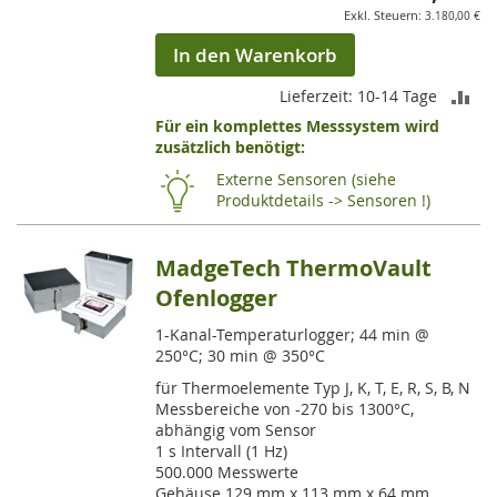
3.180,00 €
In den Warenkorb
ZU
Lieferzeit: 10-14 Tage
Für ein komplettes Messsystem wird
VE
zusätzlich benötigt:
HI
Externe Sensoren (siehe
Produktdetails -> Sensoren !)
MadgeTech ThermoVault
Ofenlogger
1-Kanal-Temperaturlogger; 44 min @
250°C; 30 min @ 350°C
für Thermoelemente Typ J, K, T, E, R, S, B, N
Messbereiche von -270 bis 1300°C,
abhängig vom Sensor
1 s Intervall (1 Hz)
500.000 Messwerte
Gehäuse 129 mm x 113 mm x 64 mm