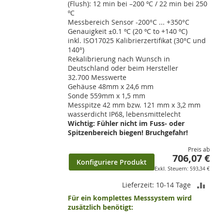
(Flush): 12 min bei –200 ºC / 22 min bei 250
ºC
Messbereich Sensor -200°C ... +350°C
Genauigkeit ±0.1 ºC (20 ºC to +140 ºC)
inkl. ISO17025 Kalibrierzertifikat (30°C und
140°)
Rekalibrierung nach Wunsch in
Deutschland oder beim Hersteller
32.700 Messwerte
Gehäuse 48mm x 24,6 mm
Sonde 559mm x 1,5 mm
Messpitze 42 mm bzw. 121 mm x 3,2 mm
wasserdicht IP68, lebensmittelecht
Wichtig: Fühler nicht im Fuss- oder
Spitzenbereich biegen! Bruchgefahr!
Preis ab
706,07 €
Konfiguriere Produkt
593,34 €
ZU
Lieferzeit: 10-14 Tage
Für ein komplettes Messsystem wird
VE
zusätzlich benötigt: