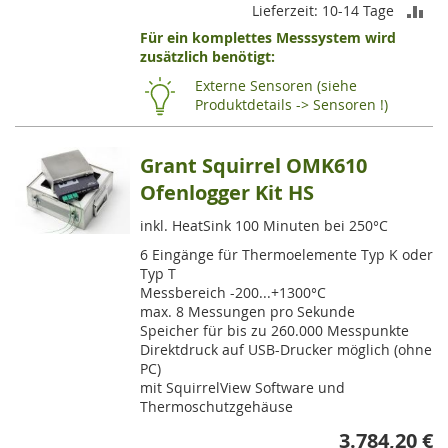
ZU
Lieferzeit: 10-14 Tage
Für ein komplettes Messsystem wird
VE
zusätzlich benötigt:
HI
Externe Sensoren (siehe
Produktdetails -> Sensoren !)
Grant Squirrel OMK610
Ofenlogger Kit HS
inkl. HeatSink 100 Minuten bei 250°C
6 Eingänge für Thermoelemente Typ K oder
Typ T
Messbereich -200...+1300°C
max. 8 Messungen pro Sekunde
Speicher für bis zu 260.000 Messpunkte
Direktdruck auf USB-Drucker möglich (ohne
PC)
mit SquirrelView Software und
Thermoschutzgehäuse
3.784,20 €