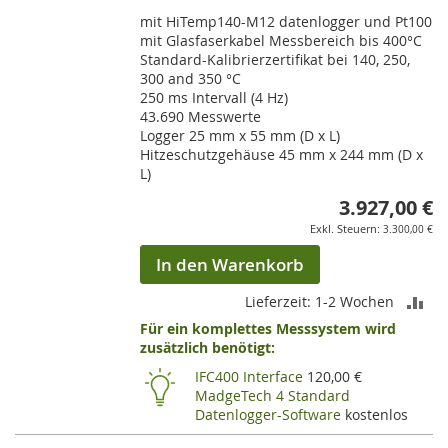
mit HiTemp140-M12 datenlogger und Pt100
mit Glasfaserkabel Messbereich bis 400°C
Standard-Kalibrierzertifikat bei 140, 250,
300 and 350 °C
250 ms Intervall (4 Hz)
43.690 Messwerte
Logger 25 mm x 55 mm (D x L)
Hitzeschutzgehäuse 45 mm x 244 mm (D x
L)
3.927,00 €
3.300,00 €
In den Warenkorb
ZU
Lieferzeit: 1-2 Wochen
Für ein komplettes Messsystem wird
VE
zusätzlich benötigt:
HI
IFC400 Interface
120,00 €
MadgeTech 4 Standard
Datenlogger-Software
kostenlos