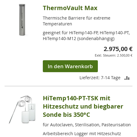
ThermoVault Max
Thermische Barriere für extreme
Temperaturen
geeignet für HiTemp140-FP, HiTemp140-PT,
HiTemp140-M12 (sondenabhängig)
2.975,00 €
2.500,00 €
In den Warenkorb
ZU
Lieferzeit: 7-14 Tage
VE
HiTemp140-PT-TSK mit
HI
Hitzeschutz und biegbarer
Sonde bis 350°C
für Autoclaven, Sterilisation, Pasteurisation
Arbeitsbereich Logger mit Hitzeschutz