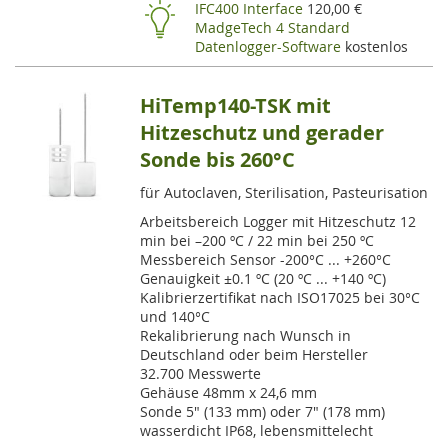
HI
IFC400 Interface
120,00 €
MadgeTech 4 Standard
Datenlogger-Software
kostenlos
HiTemp140-TSK mit
Hitzeschutz und gerader
Sonde bis 260°C
für Autoclaven, Sterilisation, Pasteurisation
Arbeitsbereich Logger mit Hitzeschutz 12
min bei –200 ºC / 22 min bei 250 ºC
Messbereich Sensor -200°C ... +260°C
Genauigkeit ±0.1 ºC (20 ºC ... +140 ºC)
Kalibrierzertifikat nach ISO17025 bei 30°C
und 140°C
Rekalibrierung nach Wunsch in
Deutschland oder beim Hersteller
32.700 Messwerte
Gehäuse 48mm x 24,6 mm
Sonde 5" (133 mm) oder 7" (178 mm)
wasserdicht IP68, lebensmittelecht