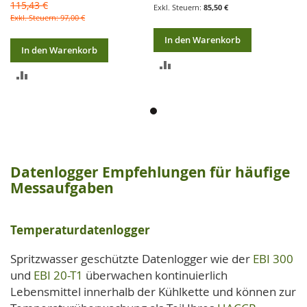
115,43 €
88
85,50 €
97,00 €
In den Warenkorb
In den Warenkorb
ZUR
ZUR
VERGLEICHSLISTE
VERGLEICHSLISTE
HINZUFÜGEN
HINZUFÜGEN
Datenlogger Empfehlungen für häufige
Messaufgaben
Temperaturdatenlogger
Spritzwasser geschützte Datenlogger wie der
EBI 300
und
EBI 20-T1
überwachen kontinuierlich
Lebensmittel innerhalb der Kühlkette und können zur