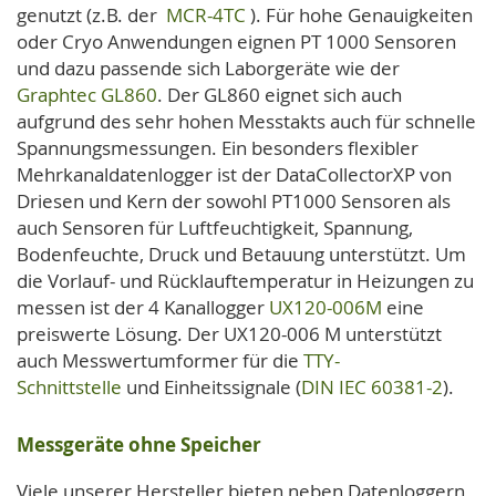
genutzt (z.B. der
MCR-4TC
). Für hohe Genauigkeiten
oder Cryo Anwendungen eignen PT 1000 Sensoren
und dazu passende sich Laborgeräte wie der
Graphtec GL860
. Der
GL860
eignet sich auch
aufgrund des sehr hohen Messtakts auch für schnelle
Spannungsmessungen. Ein besonders flexibler
Mehrkanaldatenlogger ist der DataCollectorXP von
Driesen und Kern der sowohl PT1000 Sensoren als
auch Sensoren für Luftfeuchtigkeit, Spannung,
Bodenfeuchte, Druck und Betauung unterstützt. Um
die Vorlauf- und Rücklauftemperatur in Heizungen zu
messen ist der 4 Kanallogger
UX120-006M
eine
preiswerte Lösung. Der UX120-006 M unterstützt
auch Messwertumformer für die
TTY-
Schnittstelle
und
Einheitssignale (
DIN IEC 60381-2
).
Messgeräte ohne Speicher
Viele unserer Hersteller bieten neben Datenloggern