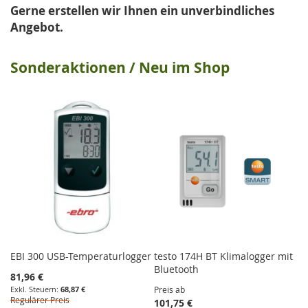
Gerne erstellen wir Ihnen ein unverbindliches
Angebot.
Sonderaktionen / Neu im Shop
EBI 300 USB-Temperaturlogger
testo 174H BT Klimalogger mit
EB
Bluetooth
Sonderpreis
So
81,96 €
63
68,87 €
Preis ab
Regulärer Preis
Re
101,75 €