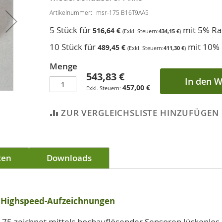
Artikelnummer
msr-175 B16T9AA5
5 Stück für
mit 5% Ra
516,64 €
434,15 €
10 Stück für
mit 10% 
489,45 €
411,30 €
Menge
543,83 €
In den 
457,00 €
ZUR VERGLEICHSLISTE HINZUFÜGEN
ten
Downloads
r Highspeed-Aufzeichnungen
75 zeichnet mittels hochauflösender Sensoren lückenlos