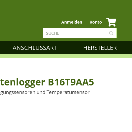
Zum
Anmelden
Konto
Inhalt
Suche
springen
Suche
ANSCHLUSSART
HERSTELLER
atenlogger B16T9AA5
nigungssensoren und Temperatursensor