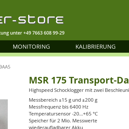
tung unter
+49 7663 608 99-29
MONITORING
KALIBRIERUNG
T9AA5
MSR 175 Transport-D
Highspeed Schocklogger mit zwei Beschleu
Messbereich ±15 g und ±200 g
Messfrequenz bis 6400 Hz
Temperatursensor -20…+65 °C
Speicher für 2 Mio. Messwerte
wiederaufladbarer Akku