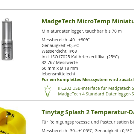
MadgeTech MicroTemp Miniatu
Miniaturdatenlogger, tauchbar bis 70 m
Messbereich -40...+80ºC
Genauigkeit ±0,5ºC
Wasserdicht, IP68
inkl. ISO17025 Kalibrierzertifikat (25°C)
32.767 Messwerte
66 mm x Ø 18 mm
lebensmittelecht
Für ein komplettes Messsystem wird zusätzli
IFC202 USB-Interface für Madgetech 
MadgeTech 4 Standard Datenlogger-S
Tinytag Splash 2 Temperatur-D
Für Reinigungsprozesse und Pasteurisation b
Messbereich -30...+105°C, Genauigkeit ±0,5°C