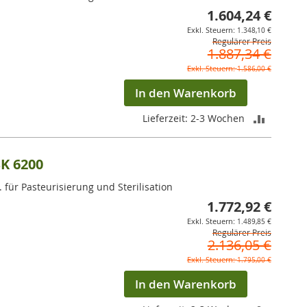
1.604,24 €
Sonderpr
1.348,10 €
Regulärer Preis
1.887,34 €
1.586,00 €
In den Warenkorb
ZUR
Lieferzeit: 2-3 Wochen
VERGLEI
SK 6200
HINZUF
 für Pasteurisierung und Sterilisation
1.772,92 €
Sonderpr
1.489,85 €
Regulärer Preis
2.136,05 €
1.795,00 €
In den Warenkorb