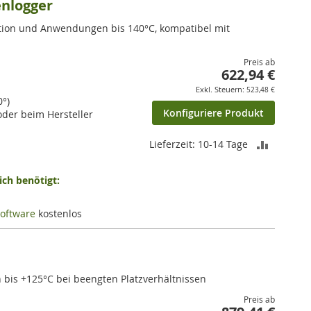
nlogger
sation und Anwendungen bis 140°C, kompatibel mit
Preis ab
622,94 €
523,48 €
0°)
Konfiguriere Produkt
der beim Hersteller
ZUR
Lieferzeit: 10-14 Tage
VERGLEI
ch benötigt:
HINZUF
oftware
kostenlos
 bis +125°C bei beengten Platzverhältnissen
Preis ab