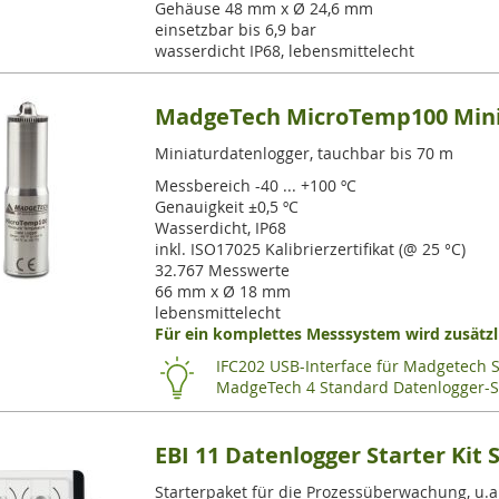
Gehäuse 48 mm x Ø 24,6 mm
einsetzbar bis 6,9 bar
wasserdicht IP68, lebensmittelecht
MadgeTech MicroTemp100 Minia
Miniaturdatenlogger, tauchbar bis 70 m
Messbereich -40 ... +100 ºC
Genauigkeit ±0,5 ºC
Wasserdicht, IP68
inkl. ISO17025 Kalibrierzertifikat (@ 25 °C)
32.767 Messwerte
66 mm x Ø 18 mm
lebensmittelecht
Für ein komplettes Messsystem wird zusätzli
IFC202 USB-Interface für Madgetech 
MadgeTech 4 Standard Datenlogger-S
EBI 11 Datenlogger Starter Kit 
Starterpaket für die Prozessüberwachung, u.a.