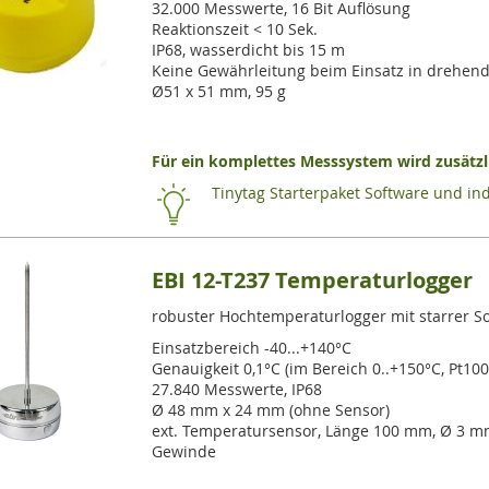
32.000 Messwerte, 16 Bit Auflösung
Reaktionszeit < 10 Sek.
IP68, wasserdicht bis 15 m
Keine Gewährleitung beim Einsatz in drehe
Ø51 x 51 mm, 95 g
Für ein komplettes Messsystem wird zusätzli
Tinytag Starterpaket Software und ind
EBI 12-T237 Temperaturlogger
robuster Hochtemperaturlogger mit starrer Son
Einsatzbereich -40...+140°C
Genauigkeit 0,1°C (im Bereich 0..+150°C, Pt10
27.840 Messwerte, IP68
Ø 48 mm x 24 mm (ohne Sensor)
ext. Temperatursensor, Länge 100 mm, Ø 3 mm
Gewinde