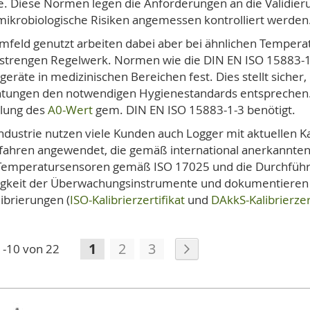
e. Diese Normen legen die Anforderungen an die Validieru
 mikrobiologische Risiken angemessen kontrolliert werden
eld genutzt arbeiten dabei aber bei ähnlichen Tempera
 strengen Regelwerk. Normen wie die DIN EN ISO 15883-1
eräte in medizinischen Bereichen fest. Dies stellt sicher
tungen den notwendigen Hygienestandards entsprechen.
tlung des
A0-Wert
gem. DIN EN ISO 15883-1-3 benötigt.
ndustrie nutzen viele Kunden auch Logger mit aktuellen Ka
fahren angewendet, die gemäß international anerkannte
on Temperatursensoren gemäß ISO 17025 und die Durchfü
igkeit der Überwachungsinstrumente und dokumentieren 
ibrierungen (
ISO-Kalibrierzertifikat
und
DAkkS-Kalibrierzer
Seite
Sie lesen gerade die Seite
Seite
Seite
Seite
Weiter
1
2
3
1
-
10
von
22