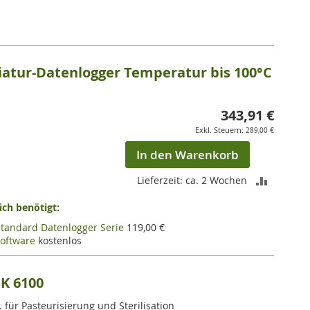
VERGLEI
HINZUF
tur-Datenlogger Temperatur bis 100°C
343,91 €
289,00 €
In den Warenkorb
ZUR
Lieferzeit: ca. 2 Wochen
VERGLEI
ch benötigt:
Standard Datenlogger Serie
119,00 €
HINZUF
oftware
kostenlos
SK 6100
 für Pasteurisierung und Sterilisation