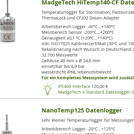
MadgeTech HiTemp140-CF Date
Temperaturlogger für Sterilisation, Pasteuri
ThermaLock und CF202 Dosen-Adapter
Arbeitsbereich Logger -40°C...+140°C
Messbereich Sensor -200°C...+260°C
Genauigkeit ±0,1 ºC (+20ºC...+140ºC)
inkl. ISO17025 Kalibrierzertifikat (30°C und 14
Rekalibrierung nach Wunsch in Deutschland o
32.700 Messwerte
Gehäuse 40 mm x Ø 24,6 mm
einsetzbar bis 6,9 bar
wasserdicht IP68, lebensmittelecht
Für ein komplettes Messsystem wird zusätzli
IFC400 Interface
120,00 €
MadgeTech 4 Standard Datenlogger-S
NanoTemp125 Datenlogger
sehr kleiner Temperaturlogger für Messungen
Arbeitsbereich Logger -20°C...+125°C