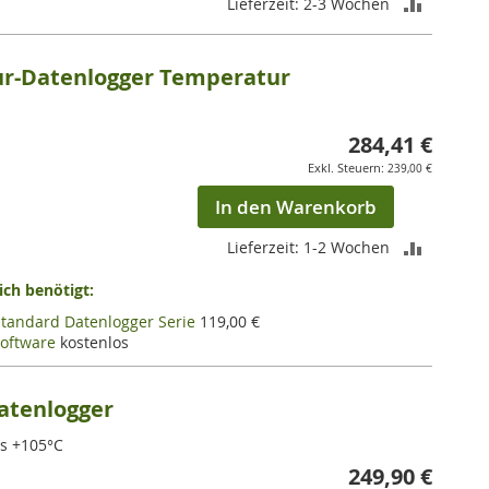
ZUR
Lieferzeit: 2-3 Wochen
VERGLEI
r-Datenlogger Temperatur
HINZUF
284,41 €
239,00 €
In den Warenkorb
ZUR
Lieferzeit: 1-2 Wochen
VERGLEI
ch benötigt:
Standard Datenlogger Serie
119,00 €
HINZUF
oftware
kostenlos
atenlogger
is +105°C
249,90 €