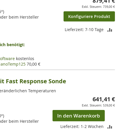
879,41 €
739,00 €
5°)
Konfiguriere Produkt
der beim Hersteller
ZUR
Lieferzeit: 7-10 Tage
VERGLEI
ch benötigt:
HINZUF
oftware
kostenlos
 NanoTemp125
70,00 €
it Fast Response Sonde
veränderlichen Temperaturen
641,41 €
539,00 €
In den Warenkorb
0°)
der beim Hersteller
ZUR
Lieferzeit: 1-2 Wochen