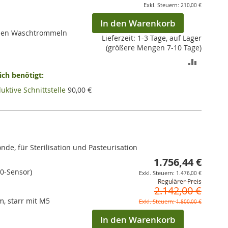
210,00 €
In den Warenkorb
nden Waschtrommeln
Lieferzeit: 1-3 Tage, auf Lager
(größere Mengen 7-10 Tage)
ZUR
ch benötigt:
VERGLEI
uktive Schnittstelle
90,00 €
HINZUF
de, für Sterilisation und Pasteurisation
1.756,44 €
Sonderpr
00-Sensor)
1.476,00 €
Regulärer Preis
2.142,00 €
, starr mit M5
1.800,00 €
In den Warenkorb