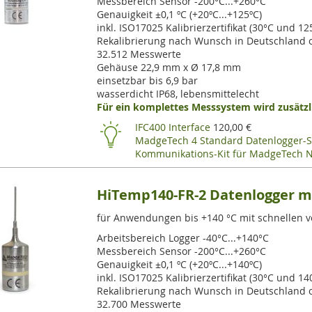
Messbereich Sensor -200°C...+260°C
Genauigkeit ±0,1 ºC (+20ºC...+125ºC)
inkl. ISO17025 Kalibrierzertifikat (30°C und 12
Rekalibrierung nach Wunsch in Deutschland o
32.512 Messwerte
Gehäuse 22,9 mm x Ø 17,8 mm
einsetzbar bis 6,9 bar
wasserdicht IP68, lebensmittelecht
Für ein komplettes Messsystem wird zusätzli
IFC400 Interface
120,00 €
MadgeTech 4 Standard Datenlogger-S
Kommunikations-Kit für MadgeTech
HiTemp140-FR-2 Datenlogger m
für Anwendungen bis +140 °C mit schnellen 
Arbeitsbereich Logger -40°C...+140°C
Messbereich Sensor -200°C...+260°C
Genauigkeit ±0,1 ºC (+20ºC...+140ºC)
inkl. ISO17025 Kalibrierzertifikat (30°C und 14
Rekalibrierung nach Wunsch in Deutschland o
32.700 Messwerte