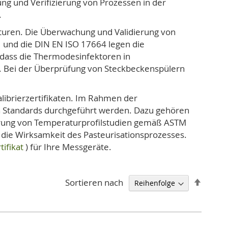
ng und Verifizierung von Prozessen in der
.
turen. Die Überwachung und Validierung von
 und die DIN EN ISO 17664 legen die
, dass die Thermodesinfektoren in
 Bei der Überprüfung von Steckbeckenspülern
librierzertifikaten. Im Rahmen der
n Standards durchgeführt werden. Dazu gehören
hrung von Temperaturprofilstudien gemäß ASTM
die Wirksamkeit des Pasteurisationsprozesses.
tifikat
) für Ihre Messgeräte.
Abstei
Sortieren nach
sortie