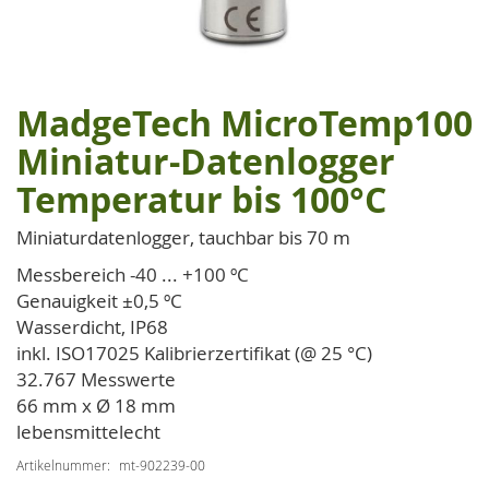
MadgeTech MicroTemp100
Zum
Anfang
Miniatur-Datenlogger
der
Temperatur bis 100°C
Bildgalerie
springen
Miniaturdatenlogger, tauchbar bis 70 m
Messbereich -40 ... +100 ºC
Genauigkeit ±0,5 ºC
Wasserdicht, IP68
inkl. ISO17025 Kalibrierzertifikat (@ 25 °C)
32.767 Messwerte
66 mm x Ø 18 mm
lebensmittelecht
Artikelnummer
mt-902239-00