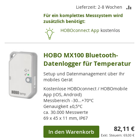
ZU
Lieferzeit: 2-8 Wochen
Für ein komplettes Messsystem wird
VE
zusätzlich benötigt:
HI
HOBOconnect App
kostenlos
HOBO MX100 Bluetooth-
Datenlogger für Temperatur
Setup und Datenmanagement über Ihr
mobiles Gerät
Kostenlose HOBOconnect / HOBOmobile
App (iOS, Android)
Messbereich -30...+70°C
Genauigkeit ±0,5°C
ca. 30.000 Messwerte
69 x 45 x 11 mm, IP67
82,11 €
In den Warenkorb
69,00 €