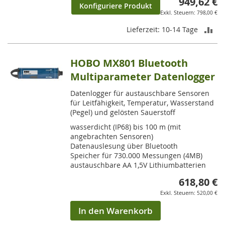
949,62 €
Konfiguriere Produkt
798,00 €
ZU
Lieferzeit: 10-14 Tage
VE
HOBO MX801 Bluetooth
HI
Multiparameter Datenlogger
Datenlogger für austauschbare Sensoren
für Leitfähigkeit, Temperatur, Wasserstand
(Pegel) und gelösten Sauerstoff
wasserdicht (IP68) bis 100 m (mit
angebrachten Sensoren)
Datenauslesung über Bluetooth
Speicher für 730.000 Messungen (4MB)
austauschbare AA 1,5V Lithiumbatterien
618,80 €
520,00 €
In den Warenkorb