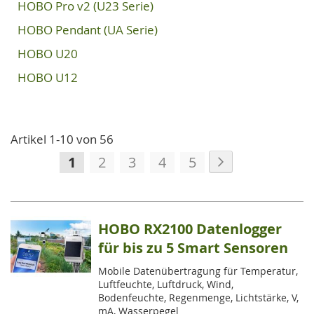
HOBO Pro v2 (U23 Serie)
HOBO Pendant (UA Serie)
HOBO U20
HOBO U12
Artikel
1
-
10
von
56
Seite
Seite
Weiter
Sie
Seite
Seite
Seite
Seite
1
2
3
4
5
lesen
gerade
die
HOBO RX2100 Datenlogger
Seite
für bis zu 5 Smart Sensoren
Mobile Datenübertragung für Temperatur,
Luftfeuchte, Luftdruck, Wind,
Bodenfeuchte, Regenmenge, Lichtstärke, V,
mA, Wasserpegel