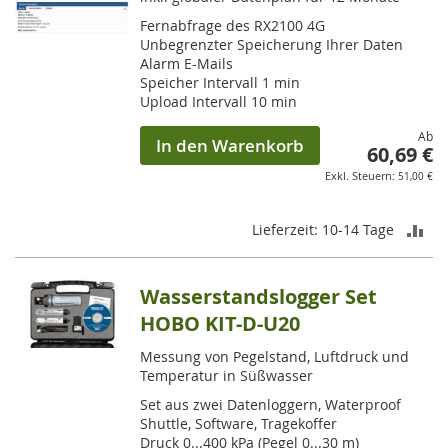
Fernabfrage des RX2100 4G
Unbegrenzter Speicherung Ihrer Daten
Alarm E-Mails
Speicher Intervall 1 min
Upload Intervall 10 min
Ab
In den Warenkorb
60,69 €
51,00 €
ZU
Lieferzeit: 10-14 Tage
VE
Wasserstandslogger Set
HI
HOBO KIT-D-U20
Messung von Pegelstand, Luftdruck und
Temperatur in Süßwasser
Set aus zwei Datenloggern, Waterproof
Shuttle, Software, Tragekoffer
Druck 0...400 kPa (Pegel 0...30 m)