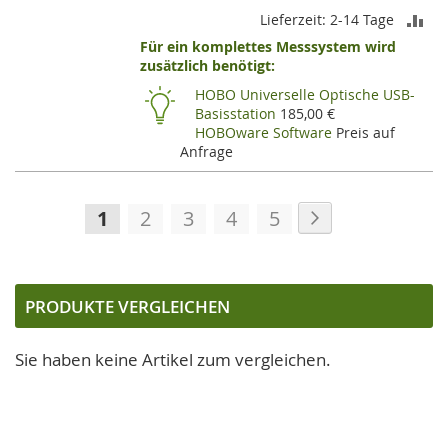
ZU
Lieferzeit: 2-14 Tage
Für ein komplettes Messsystem wird
VE
zusätzlich benötigt:
HI
HOBO Universelle Optische USB-
Basisstation
185,00 €
HOBOware Software
Preis auf
Anfrage
Seite
Seite
Weiter
Sie
Seite
Seite
Seite
Seite
1
2
3
4
5
lesen
gerade
die
PRODUKTE VERGLEICHEN
Seite
Sie haben keine Artikel zum vergleichen.