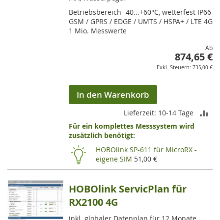
Betriebsbereich -40...+60°C, wetterfest IP66
GSM / GPRS / EDGE / UMTS / HSPA+ / LTE 4G
1 Mio. Messwerte
Ab
874,65 €
735,00 €
In den Warenkorb
ZU
Lieferzeit: 10-14 Tage
Für ein komplettes Messsystem wird
VE
zusätzlich benötigt:
HI
HOBOlink SP-611 für MicroRX -
eigene SIM
51,00 €
HOBOlink ServicPlan für
RX2100 4G
inkl. globaler Datenplan für 12 Monate