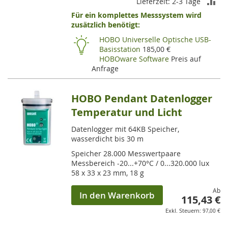
ZU
Lieferzeit: 2-3 Tage
Für ein komplettes Messsystem wird
VE
zusätzlich benötigt:
HI
HOBO Universelle Optische USB-
Basisstation
185,00 €
HOBOware Software
Preis auf
Anfrage
HOBO Pendant Datenlogger
Temperatur und Licht
Datenlogger mit 64KB Speicher,
wasserdicht bis 30 m
Speicher 28.000 Messwertpaare
Messbereich -20...+70°C / 0...320.000 lux
58 x 33 x 23 mm, 18 g
Ab
In den Warenkorb
115,43 €
97,00 €