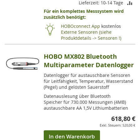
ZU
Lieferzeit: 10-14 Tage
Für ein komplettes Messsystem wird
VE
zusätzlich benötigt:
HI
HOBOconnect App
kostenlos
Externe Sensoren (siehe
Produktdetails -> Sensoren !)
HOBO MX802 Bluetooth
Multiparameter Datenlogger
Datenlogger für austauschbare Sensoren
für Leitfähigkeit, Temperatur, Wasserstand
(Pegel) und gelösten Sauerstoff
Datenauslesung über Bluetooth
Speicher für 730.000 Messungen (4MB)
austauschbare AA 1,5V Lithiumbatterien
618,80 €
520,00 €
In den Warenkorb