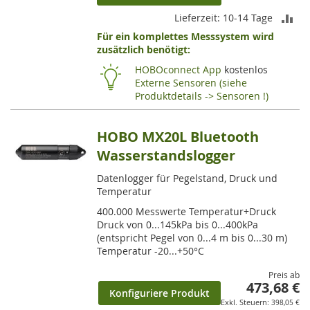
ZU
Lieferzeit: 10-14 Tage
Für ein komplettes Messsystem wird
VE
zusätzlich benötigt:
HI
HOBOconnect App
kostenlos
Externe Sensoren (siehe
Produktdetails -> Sensoren !)
HOBO MX20L Bluetooth
Wasserstandslogger
Datenlogger für Pegelstand, Druck und
Temperatur
400.000 Messwerte Temperatur+Druck
Druck von 0...145kPa bis 0...400kPa
(entspricht Pegel von 0...4 m bis 0...30 m)
Temperatur -20...+50°C
Preis ab
473,68 €
Konfiguriere Produkt
398,05 €