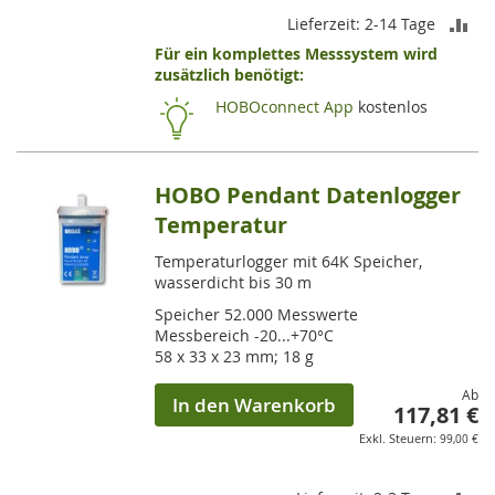
ZU
Lieferzeit: 2-14 Tage
Für ein komplettes Messsystem wird
VE
zusätzlich benötigt:
HI
HOBOconnect App
kostenlos
HOBO Pendant Datenlogger
Temperatur
Temperaturlogger mit 64K Speicher,
wasserdicht bis 30 m
Speicher 52.000 Messwerte
Messbereich -20...+70°C
58 x 33 x 23 mm; 18 g
Ab
In den Warenkorb
117,81 €
99,00 €