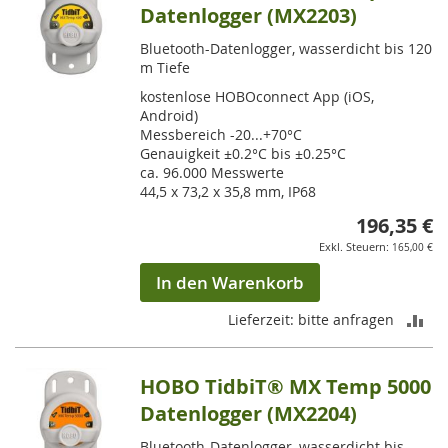
Datenlogger (MX2203)
Bluetooth-Datenlogger, wasserdicht bis 120
m Tiefe
kostenlose HOBOconnect App (iOS,
Android)
Messbereich -20...+70°C
Genauigkeit ±0.2°C bis ±0.25°C
ca. 96.000 Messwerte
44,5 x 73,2 x 35,8 mm, IP68
196,35 €
165,00 €
In den Warenkorb
ZU
Lieferzeit: bitte anfragen
VE
HOBO TidbiT® MX Temp 5000
HI
Datenlogger (MX2204)
Bluetooth-Datenlogger, wasserdicht bis