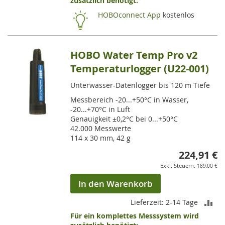
zusätzlich benötigt:
HI
HOBOconnect App
kostenlos
HOBO Water Temp Pro v2
Temperaturlogger (U22-001)
Unterwasser-Datenlogger bis 120 m Tiefe
Messbereich -20...+50°C in Wasser,
-20...+70°C in Luft
Genauigkeit ±0,2°C bei 0...+50°C
42.000 Messwerte
114 x 30 mm, 42 g
224,91 €
189,00 €
In den Warenkorb
ZU
Lieferzeit: 2-14 Tage
Für ein komplettes Messsystem wird
VE