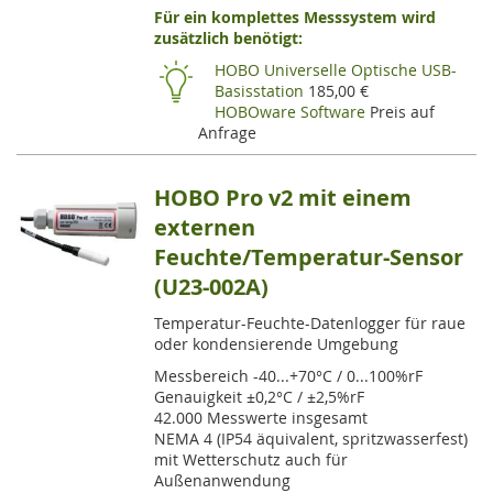
Für ein komplettes Messsystem wird
VE
zusätzlich benötigt:
HI
HOBO Universelle Optische USB-
Basisstation
185,00 €
HOBOware Software
Preis auf
Anfrage
HOBO Pro v2 mit einem
externen
Feuchte/Temperatur-Sensor
(U23-002A)
Temperatur-Feuchte-Datenlogger für raue
oder kondensierende Umgebung
Messbereich -40...+70°C / 0...100%rF
Genauigkeit ±0,2°C / ±2,5%rF
42.000 Messwerte insgesamt
NEMA 4 (IP54 äquivalent, spritzwasserfest)
mit Wetterschutz auch für
Außenanwendung