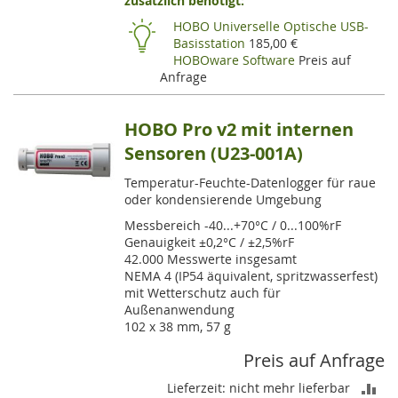
zusätzlich benötigt:
HI
HOBO Universelle Optische USB-
Basisstation
185,00 €
HOBOware Software
Preis auf
Anfrage
HOBO Pro v2 mit internen
Sensoren (U23-001A)
Temperatur-Feuchte-Datenlogger für raue
oder kondensierende Umgebung
Messbereich -40...+70°C / 0...100%rF
Genauigkeit ±0,2°C / ±2,5%rF
42.000 Messwerte insgesamt
NEMA 4 (IP54 äquivalent, spritzwasserfest)
mit Wetterschutz auch für
Außenanwendung
102 x 38 mm, 57 g
Preis auf Anfrage
ZU
Lieferzeit: nicht mehr lieferbar