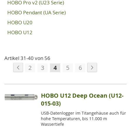
HOBO Pro v2 (U23 Serie)
HOBO Pendant (UA Serie)
HOBO U20
HOBO U12
Artikel
31
-
40
von
56
Seite
Seite
Zurück
Seite
Weiter
Seite
Seite
Sie
Seite
Seite
2
3
4
5
6
lesen
gerade
die
HOBO U12 Deep Ocean (U12-
Seite
015-03)
USB-Datenlogger im Titangehäuse auch für
hohe Temperaturen, bis 11.000 m
Wassertiefe