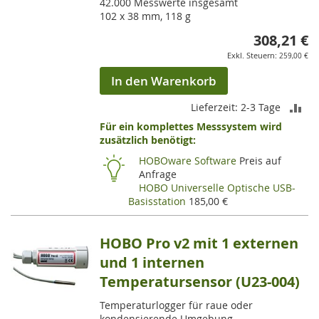
42.000 Messwerte insgesamt
102 x 38 mm, 118 g
308,21 €
259,00 €
In den Warenkorb
ZU
Lieferzeit: 2-3 Tage
Für ein komplettes Messsystem wird
VE
zusätzlich benötigt:
HI
HOBOware Software
Preis auf
Anfrage
HOBO Universelle Optische USB-
Basisstation
185,00 €
HOBO Pro v2 mit 1 externen
und 1 internen
Temperatursensor (U23-004)
Temperaturlogger für raue oder
kondensierende Umgebung