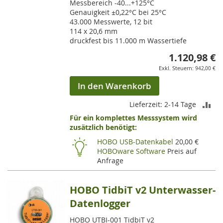
Messbereich -40...+125°C
Genauigkeit ±0,22°C bei 25°C
43.000 Messwerte, 12 bit
114 x 20,6 mm
druckfest bis 11.000 m Wassertiefe
1.120,98 €
942,00 €
In den Warenkorb
ZU
Lieferzeit: 2-14 Tage
Für ein komplettes Messsystem wird
VE
zusätzlich benötigt:
HI
HOBO USB-Datenkabel
20,00 €
HOBOware Software
Preis auf
Anfrage
HOBO TidbiT v2 Unterwasser-
Datenlogger
HOBO UTBI-001 TidbiT v2