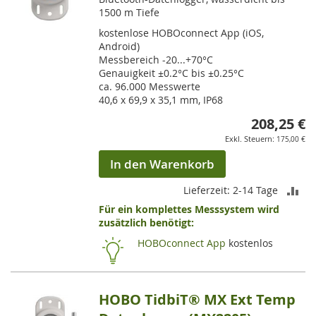
1500 m Tiefe
kostenlose HOBOconnect App (iOS,
Android)
Messbereich -20...+70°C
Genauigkeit ±0.2°C bis ±0.25°C
ca. 96.000 Messwerte
40,6 x 69,9 x 35,1 mm, IP68
208,25 €
175,00 €
In den Warenkorb
ZU
Lieferzeit: 2-14 Tage
Für ein komplettes Messsystem wird
VE
zusätzlich benötigt:
HI
HOBOconnect App
kostenlos
HOBO TidbiT® MX Ext Temp