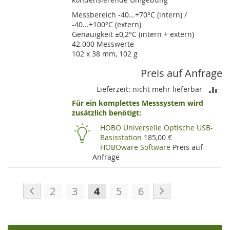
Messbereich -40...+70°C (intern) /
-40...+100°C (extern)
Genauigkeit ±0,2°C (intern + extern)
42.000 Messwerte
102 x 38 mm, 102 g
Preis auf Anfrage
ZU
Lieferzeit: nicht mehr lieferbar
Für ein komplettes Messsystem wird
VE
zusätzlich benötigt:
HI
HOBO Universelle Optische USB-
Basisstation
185,00 €
HOBOware Software
Preis auf
Anfrage
Seite
Seite
Zurück
Seite
Weiter
Seite
Seite
Sie
Seite
Seite
2
3
4
5
6
lesen
gerade