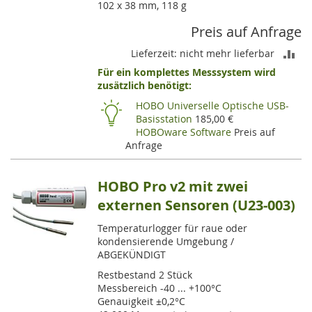
102 x 38 mm, 118 g
Preis auf Anfrage
ZU
Lieferzeit: nicht mehr lieferbar
Für ein komplettes Messsystem wird
VE
zusätzlich benötigt:
HI
HOBO Universelle Optische USB-
Basisstation
185,00 €
HOBOware Software
Preis auf
Anfrage
HOBO Pro v2 mit zwei
externen Sensoren (U23-003)
Temperaturlogger für raue oder
kondensierende Umgebung /
ABGEKÜNDIGT
Restbestand 2 Stück
Messbereich -40 ... +100°C
Genauigkeit ±0,2°C