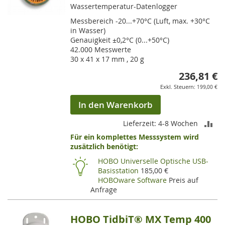
Wassertemperatur-Datenlogger
Messbereich -20...+70°C (Luft, max. +30°C
in Wasser)
Genauigkeit ±0,2°C (0...+50°C)
42.000 Messwerte
30 x 41 x 17 mm , 20 g
236,81 €
199,00 €
In den Warenkorb
ZU
Lieferzeit: 4-8 Wochen
Für ein komplettes Messsystem wird
VE
zusätzlich benötigt:
HI
HOBO Universelle Optische USB-
Basisstation
185,00 €
HOBOware Software
Preis auf
Anfrage
HOBO TidbiT® MX Temp 400