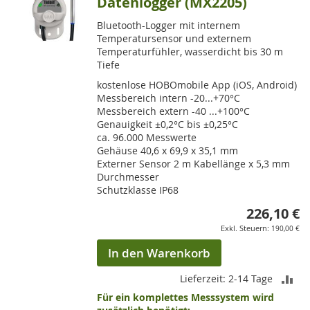
Datenlogger (MX2205)
Bluetooth-Logger mit internem
Temperatursensor und externem
Temperaturfühler, wasserdicht bis 30 m
Tiefe
kostenlose HOBOmobile App (iOS, Android)
Messbereich intern -20...+70°C
Messbereich extern -40 ...+100°C
Genauigkeit ±0,2°C bis ±0,25°C
ca. 96.000 Messwerte
Gehäuse 40,6 x 69,9 x 35,1 mm
Externer Sensor 2 m Kabellänge x 5,3 mm
Durchmesser
Schutzklasse IP68
226,10 €
190,00 €
In den Warenkorb
ZU
Lieferzeit: 2-14 Tage
Für ein komplettes Messsystem wird
VE