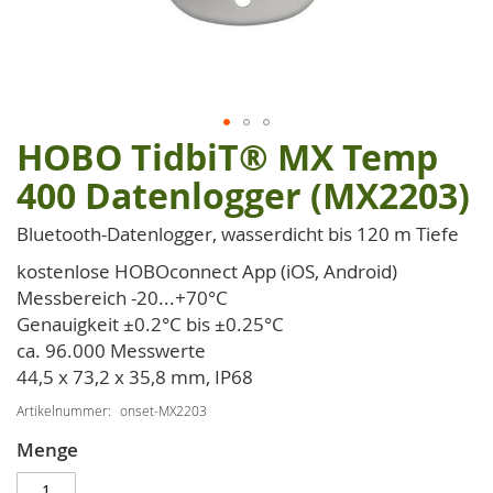
HOBO TidbiT® MX Temp
Zum
Anfang
400 Datenlogger (MX2203)
der
Bildgalerie
Bluetooth-Datenlogger, wasserdicht bis 120 m Tiefe
springen
kostenlose HOBOconnect App (iOS, Android)
Messbereich -20...+70°C
Genauigkeit ±0.2°C bis ±0.25°C
ca. 96.000 Messwerte
44,5 x 73,2 x 35,8 mm, IP68
Artikelnummer
onset-MX2203
Menge