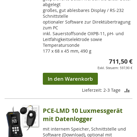
abgelegt
großes, gut ablesbares Display / RS-232
Schnittstelle
optionaler Software zur Direktübertragung
zum PC
inkl. Sauerstoffsonde OXPB-11, pH- und
Leitfähigkeitselektrode sowie
Temperatursonde
177 x 68 x 45 mm, 490 g
711,50 €
597,90 €
In den Warenkorb
ZU
Lieferzeit: 2-3 Tage
VE
PCE-LMD 10 Luxmessgerät
HI
mit Datenlogger
mit internem Speicher, Schnittstelle und
Software (Download), optional mit