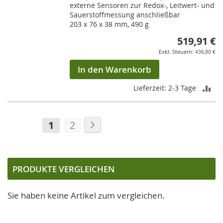
externe Sensoren zur Redox-, Leitwert- und
Sauerstoffmessung anschließbar
203 x 76 x 38 mm, 490 g
519,91 €
436,90 €
In den Warenkorb
ZU
Lieferzeit: 2-3 Tage
VE
Seite
Seite
Weiter
HI
Sie
Seite
1
2
lesen
gerade
die
PRODUKTE VERGLEICHEN
Seite
Sie haben keine Artikel zum vergleichen.