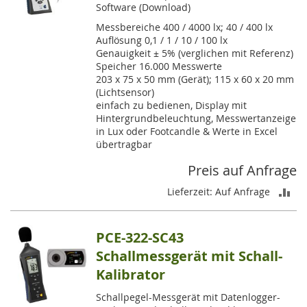
Software (Download)
Messbereiche 400 / 4000 lx; 40 / 400 lx
Auflösung 0,1 / 1 / 10 / 100 lx
Genauigkeit ± 5% (verglichen mit Referenz)
Speicher 16.000 Messwerte
203 x 75 x 50 mm (Gerät); 115 x 60 x 20 mm
(Lichtsensor)
einfach zu bedienen, Display mit
Hintergrundbeleuchtung, Messwertanzeige
in Lux oder Footcandle & Werte in Excel
übertragbar
Preis auf Anfrage
ZU
Lieferzeit: Auf Anfrage
VE
PCE-322-SC43
HI
Schallmessgerät mit Schall-
Kalibrator
Schallpegel-Messgerät mit Datenlogger-