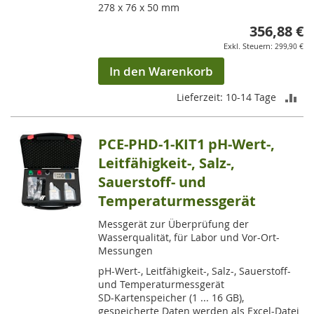
278 x 76 x 50 mm
356,88 €
299,90 €
In den Warenkorb
ZU
Lieferzeit: 10-14 Tage
VE
PCE-PHD-1-KIT1 pH-Wert-,
HI
Leitfähigkeit-, Salz-,
Sauerstoff- und
Temperaturmessgerät
Messgerät zur Überprüfung der
Wasserqualität, für Labor und Vor-Ort-
Messungen
pH-Wert-, Leitfähigkeit-, Salz-, Sauerstoff-
und Temperaturmessgerät
SD-Kartenspeicher (1 ... 16 GB),
gespeicherte Daten werden als Excel-Datei