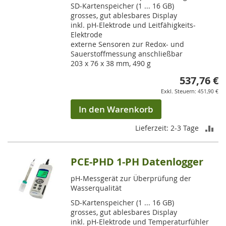
SD-Kartenspeicher (1 ... 16 GB)
grosses, gut ablesbares Display
inkl. pH-Elektrode und Leitfähigkeits-
Elektrode
externe Sensoren zur Redox- und
Sauerstoffmessung anschließbar
203 x 76 x 38 mm, 490 g
537,76 €
451,90 €
In den Warenkorb
ZU
Lieferzeit: 2-3 Tage
VE
PCE-PHD 1-PH Datenlogger
HI
pH-Messgerät zur Überprüfung der
Wasserqualität
SD-Kartenspeicher (1 ... 16 GB)
grosses, gut ablesbares Display
inkl. pH-Elektrode und Temperaturfühler