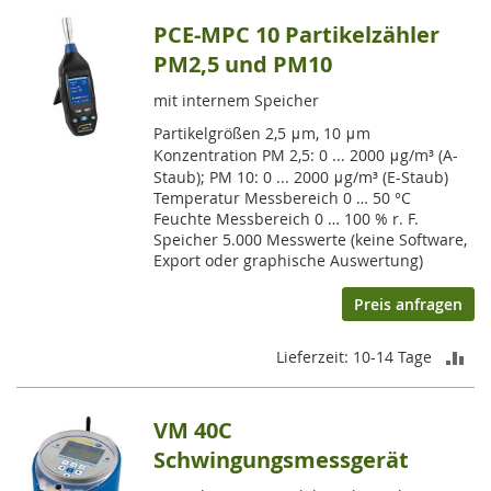
PCE-MPC 10 Partikelzähler
HI
PM2,5 und PM10
mit internem Speicher
Partikelgrößen 2,5 μm, 10 μm
Konzentration PM 2,5: 0 ... 2000 μg/m³ (A-
Staub); PM 10: 0 ... 2000 μg/m³ (E-Staub)
Temperatur Messbereich 0 … 50 °C
Feuchte Messbereich 0 … 100 % r. F.
Speicher 5.000 Messwerte (keine Software,
Export oder graphische Auswertung)
Preis anfragen
ZU
Lieferzeit: 10-14 Tage
VE
VM 40C
HI
Schwingungsmessgerät