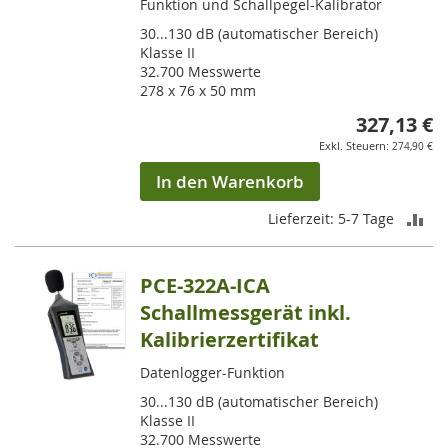
Funktion und Schallpegel-Kalibrator
30...130 dB (automatischer Bereich)
Klasse II
32.700 Messwerte
278 x 76 x 50 mm
327,13 €
274,90 €
In den Warenkorb
ZU
Lieferzeit: 5-7 Tage
VE
PCE-322A-ICA
HI
Schallmessgerät inkl.
Kalibrierzertifikat
Datenlogger-Funktion
30...130 dB (automatischer Bereich)
Klasse II
32.700 Messwerte