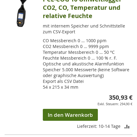
CO2, CO, Temperatur und
relative Feuchte
mit internem Speicher und Schnittstelle
zum CSV-Export
CO Messbereich 0 … 1000 ppm
CO2 Messbereich 0 … 9999 ppm
Temperatur Messbereich 0 … 50 °C
Feuchte Messbereich 0 … 100 % r. F.
Optische und akustische Alarmfunktion
Speicher 5.000 Messwerte (keine Software
oder graphische Auswertung)
Export als CSV Datei
54 x 215 x 34 mm
350,93 €
294,90 €
In den Warenkorb
ZU
Lieferzeit: 10-14 Tage
VE