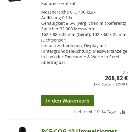
Kalibrierzertifikat
Messbereiche 0 ... 400 kLux
Auflösung 0,1 lx
Genauigkeit ± 5% (verglichen mit Referenz)
Speicher 32.000 Messwerte
162 x 88 x 32 mm (Gerät); 102 x 60 x 25 mm
(Lichtsensor)
einfach zu bedienen, Display mit
Hintergrundbeleuchtung, Messwertanzeige
in Lux oder Footcandle & Werte in Excel
übertragbar
Ab
268,82 €
225,90 €
In den Warenkorb
ZU
Lieferzeit: 10-14 Tage
VE
PCE-COG 10 Umweltlogger
HI