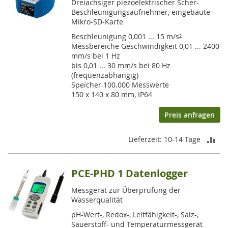
Dreiachsiger piezoelektrischer Scher-
Beschleunigungsaufnehmer, eingebaute
Mikro-SD-Karte
Beschleunigung 0,001 ... 15 m/s²
Messbereiche Geschwindigkeit 0,01 ... 2400
mm/s bei 1 Hz
bis 0,01 ... 30 mm/s bei 80 Hz
(frequenzabhängig)
Speicher 100.000 Messwerte
150 x 140 x 80 mm, IP64
Preis anfragen
ZU
Lieferzeit: 10-14 Tage
VE
PCE-PHD 1 Datenlogger
HI
Messgerät zur Überprüfung der
Wasserqualität
pH-Wert-, Redox-, Leitfähigkeit-, Salz-,
Sauerstoff- und Temperaturmessgerät