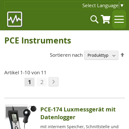
Select Language
▼
Zum
Suche
Inhalt
springen
PCE Instruments
A
Sortieren nach
so
Artikel
1
-
10
von
11
Seite
Seite
Weiter
Sie
Seite
1
2
lesen
gerade
die
PCE-174 Luxmessgerät mit
Seite
Datenlogger
mit internem Speicher, Schnittstelle und