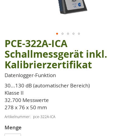
PCE-322A-ICA
Zum
Anfang
Schallmessgerät inkl.
der
Kalibrierzertifikat
Bildgalerie
springen
Datenlogger-Funktion
30...130 dB (automatischer Bereich)
Klasse II
32.700 Messwerte
278 x 76 x 50 mm
Artikelnummer
pce-322A-ICA
Menge