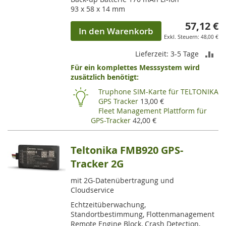
93 x 58 x 14 mm
57,12 €
In den Warenkorb
48,00 €
ZU
Lieferzeit: 3-5 Tage
Für ein komplettes Messsystem wird
VE
zusätzlich benötigt:
HI
Truphone SIM-Karte für TELTONIKA
GPS Tracker
13,00 €
Fleet Management Plattform für
GPS-Tracker
42,00 €
Teltonika FMB920 GPS-
Tracker 2G
mit 2G-Datenübertragung und
Cloudservice
Echtzeitüberwachung,
Standortbestimmung, Flottenmanagement
Remote Engine Block, Crash Detection,