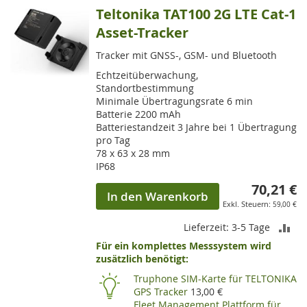
Teltonika TAT100 2G LTE Cat-1
Asset-Tracker
Tracker mit GNSS-, GSM- und Bluetooth
Echtzeitüberwachung,
Standortbestimmung
Minimale Übertragungsrate 6 min
Batterie 2200 mAh
Batteriestandzeit 3 Jahre bei 1 Übertragung
pro Tag
78 x 63 x 28 mm
IP68
70,21 €
In den Warenkorb
59,00 €
ZU
Lieferzeit: 3-5 Tage
Für ein komplettes Messsystem wird
VE
zusätzlich benötigt:
HI
Truphone SIM-Karte für TELTONIKA
GPS Tracker
13,00 €
Fleet Management Plattform für