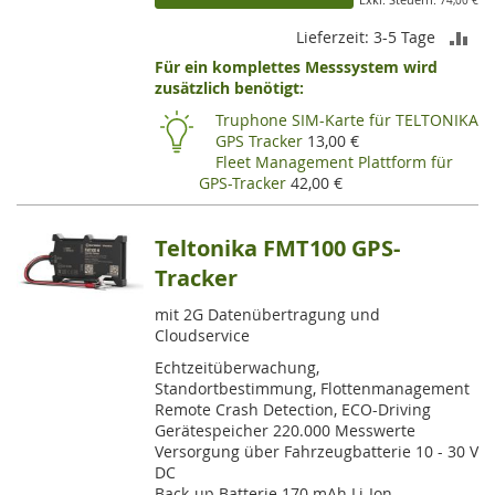
74,00 €
ZU
Lieferzeit: 3-5 Tage
Für ein komplettes Messsystem wird
VE
zusätzlich benötigt:
HI
Truphone SIM-Karte für TELTONIKA
GPS Tracker
13,00 €
Fleet Management Plattform für
GPS-Tracker
42,00 €
Teltonika FMT100 GPS-
Tracker
mit 2G Datenübertragung und
Cloudservice
Echtzeitüberwachung,
Standortbestimmung, Flottenmanagement
Remote Crash Detection, ECO-Driving
Gerätespeicher 220.000 Messwerte
Versorgung über Fahrzeugbatterie 10 - 30 V
DC
Back-up Batterie 170 mAh Li-Ion