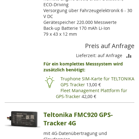
ECO-Driving
Versorgung über Fahrzeugelektronik 6 - 30
V DC
Gerätespeicher 220.000 Messwerte
Back-up Batterie 170 mAh Li-Ion
79 x 43 x 12 mm
Preis auf Anfrage
ZU
Lieferzeit: auf Anfrage
Für ein komplettes Messsystem wird
VE
zusätzlich benötigt:
HI
Truphone SIM-Karte für TELTONIKA
GPS Tracker
13,00 €
Fleet Management Plattform für
GPS-Tracker
42,00 €
Teltonika FMC920 GPS-
Tracker 4G
mit 4G-Datenübertragung und