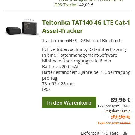
GPS-Tracker
42,00 €
Teltonika TAT140 4G LTE Cat-1
Asset-Tracker
Tracker mit GNSS-, GSM- und Bluetooth
Echtzeitüberwachung, Datenübertragung
in eine Flottenmanagement-Software
Minimale Übertragungsrate 6 min
Batterie 2200 mAh
Batteriestandzeit 3 Jahre bei 1 Übertragung
pro Tag
78 x 63 x 28 mm
IP68
89,96 €
So
In den Warenkorb
75,60 €
Regulärer Preis
99,96 €
84,00 €
ZU
Lieferzeit: 1-5 Tage