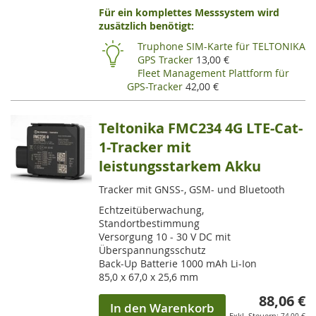
Für ein komplettes Messsystem wird
VE
zusätzlich benötigt:
HI
Truphone SIM-Karte für TELTONIKA
GPS Tracker
13,00 €
Fleet Management Plattform für
GPS-Tracker
42,00 €
Teltonika FMC234 4G LTE-Cat-
1-Tracker mit
leistungsstarkem Akku
Tracker mit GNSS-, GSM- und Bluetooth
Echtzeitüberwachung,
Standortbestimmung
Versorgung 10 - 30 V DC mit
Überspannungsschutz
Back-Up Batterie 1000 mAh Li-Ion
85,0 x 67,0 x 25,6 mm
88,06 €
In den Warenkorb