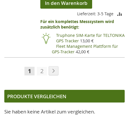
In den Warenkorb
ZU
Lieferzeit: 3-5 Tage
Für ein komplettes Messsystem wird
VE
zusätzlich benötigt:
HI
Truphone SIM-Karte für TELTONIKA
GPS Tracker
13,00 €
Fleet Management Plattform für
GPS-Tracker
42,00 €
Seite
Seite
Weiter
Sie
Seite
1
2
lesen
gerade
die
PRODUKTE VERGLEICHEN
Seite
Sie haben keine Artikel zum vergleichen.