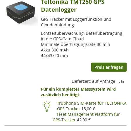
Teltonika TMT250 GPS
Datenlogger
GPS Tracker mit Loggerfunktion und
Cloudanbindung
Echtzeitüberwachung, Datenübertragung
in die GPS-Gate Cloud
Minimale Übertragungsrate 30 min
Akku 800 mAh
44x43x20 mm
Preis anfragen
ZU
Lieferzeit: auf Anfrage
Für ein komplettes Messsystem wird
VE
zusätzlich benötigt:
HI
Truphone SIM-Karte für TELTONIKA
GPS Tracker
13,00 €
Fleet Management Plattform für
GPS-Tracker
42,00 €