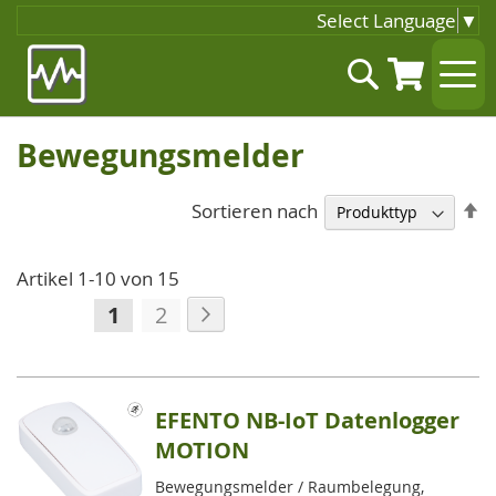
Select Language
▼
Zum
Suche
Inhalt
springen
Bewegungsmelder
A
Sortieren nach
so
Artikel
1
-
10
von
15
Seite
Seite
Weiter
Sie
Seite
1
2
lesen
gerade
die
EFENTO NB-IoT Datenlogger
Seite
MOTION
Bewegungsmelder / Raumbelegung,