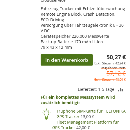
Cloudservice
Fahrzeug-Tracker mit Echtzeitüberwachung
Remote Engine Block, Crash Detection,
ECO-Driving
Versorgung über Fahrzeugelektronik 6 - 30
V DC
Gerätespeicher 220.000 Messwerte
Back-up Batterie 170 mAh Li-Ion
79 x 43 x 12 mm
50,27 €
So
In den Warenkorb
42,24 €
Regulärer Preis
57,12 €
48,00 €
ZU
Lieferzeit: 1-5 Tage
Für ein komplettes Messsystem wird
VE
zusätzlich benötigt:
HI
Truphone SIM-Karte für TELTONIKA
GPS Tracker
13,00 €
Fleet Management Plattform für
GPS-Tracker
42,00 €