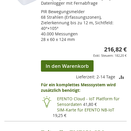
Datenlogger mit Fernabfrage
PIR Bewegungsmelder
68 Strahlen (Erfassungszonen),
Zielerkennung bis zu 12 m, Sichtfeld:
40°×105°
40.000 Messungen
28 x 60 x 124 mm
216,82 €
182,20 €
In den Warenkorb
ZU
Lieferzeit: 2-14 Tage
Für ein komplettes Messsystem wird
VE
zusätzlich benötigt:
HI
EFENTO Cloud - IoT Platform für
Sensordaten
41,80 €
SIM-Karte für EFENTO NB-IoT
19,25 €