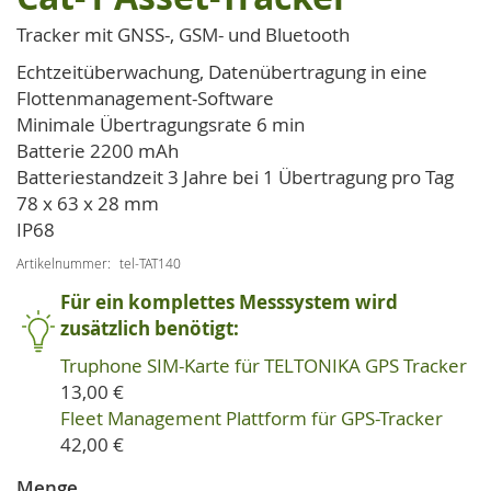
der
Bildgalerie
Tracker mit GNSS-, GSM- und Bluetooth
springen
Echtzeitüberwachung, Datenübertragung in eine
Flottenmanagement-Software
Minimale Übertragungsrate 6 min
Batterie 2200 mAh
Batteriestandzeit 3 Jahre bei 1 Übertragung pro Tag
78 x 63 x 28 mm
IP68
Artikelnummer
tel-TAT140
Für ein komplettes Messsystem wird
zusätzlich benötigt:
Truphone SIM-Karte für TELTONIKA GPS Tracker
13,00 €
Fleet Management Plattform für GPS-Tracker
42,00 €
Menge