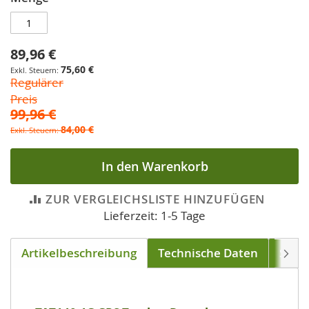
89,96 €
Sonderpreis
75,60 €
Regulärer
Preis
99,96 €
84,00 €
In den Warenkorb
ZUR VERGLEICHSLISTE HINZUFÜGEN
Lieferzeit: 1-5 Tage
Artikelbeschreibung
Technische Daten
Soft
Weite