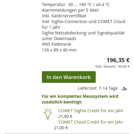
Temperatur -30 ... +60 °C / ±0.4 °C
Alarmmeldungen per E-Mail
Inkl. Kalibrierzertifikat
Inkl. Sigfox Connection und COMET Cloud
für 1 Jahr
Sigfox Netzabdeckung und Signalqualität
unter Downloads
IP65 Elektronik
126 x 89 x 40 mm
196,35 €
165,00 €
In den Warenkorb
ZU
Lieferzeit: 7-14 Tage
Für ein komplettes Messsystem wird
VE
zusätzlich benötigt:
HI
COMET Sigfox Credit für ein Jahr
21,00 €
COMET Cloud Credit für ein Jahr
21,00 €