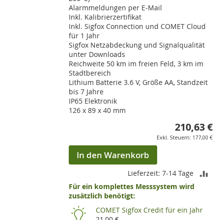
Alarmmeldungen per E-Mail
Inkl. Kalibrierzertifikat
Inkl. Sigfox Connection und COMET Cloud
für 1 Jahr
Sigfox Netzabdeckung und Signalqualität
unter Downloads
Reichweite 50 km im freien Feld, 3 km im
Stadtbereich
Lithium Batterie 3.6 V, Größe AA, Standzeit
bis 7 Jahre
IP65 Elektronik
126 x 89 x 40 mm
210,63 €
177,00 €
In den Warenkorb
ZU
Lieferzeit: 7-14 Tage
Für ein komplettes Messsystem wird
VE
zusätzlich benötigt:
HI
COMET Sigfox Credit für ein Jahr
21,00 €