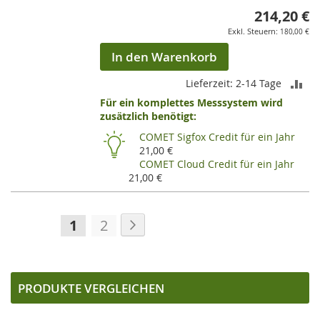
214,20 €
180,00 €
In den Warenkorb
ZU
Lieferzeit: 2-14 Tage
Für ein komplettes Messsystem wird
VE
zusätzlich benötigt:
HI
COMET Sigfox Credit für ein Jahr
21,00 €
COMET Cloud Credit für ein Jahr
21,00 €
Seite
Seite
Weiter
Sie
Seite
1
2
lesen
gerade
die
PRODUKTE VERGLEICHEN
Seite