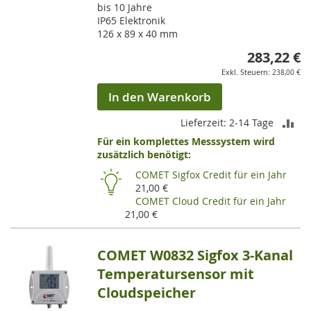
bis 10 Jahre
IP65 Elektronik
126 x 89 x 40 mm
283,22 €
238,00 €
In den Warenkorb
ZU
Lieferzeit: 2-14 Tage
Für ein komplettes Messsystem wird
VE
zusätzlich benötigt:
HI
COMET Sigfox Credit für ein Jahr
21,00 €
COMET Cloud Credit für ein Jahr
21,00 €
COMET W0832 Sigfox 3-Kanal
Temperatursensor mit
Cloudspeicher