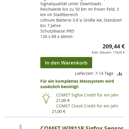
Signalqualität unter Downloads
Reichweite bis zu 50 km im freien Feld, 3
km im Stadtbereich
Lithium Batterie 3.6 V, Größe AA, Standzeit
bis 7 Jahre
Schutzklasse IP65
126 x 89 x 40mm
209,44 €
176,00 €
In den Warenkorb
ZU
Lieferzeit: 7-14 Tage
Für ein komplettes Messsystem wird
VE
zusätzlich benötigt:
HI
COMET Sigfox Credit für ein Jahr
21,00 €
COMET Cloud Credit für ein Jahr
21,00 €
COMET W3811P Sigfox Sensor