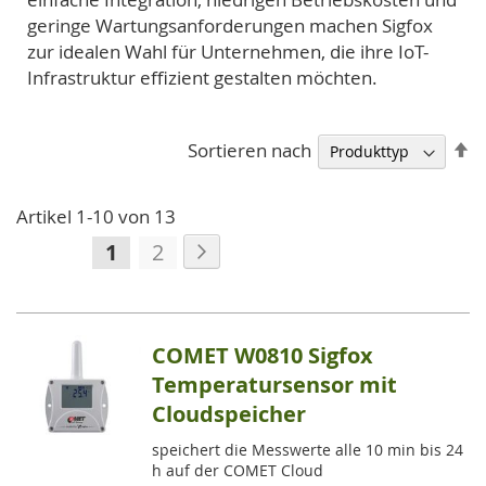
geringe Wartungsanforderungen machen Sigfox
zur idealen Wahl für Unternehmen, die ihre IoT-
Infrastruktur effizient gestalten möchten.
A
Sortieren nach
so
Artikel
1
-
10
von
13
Seite
Seite
Weiter
Sie
Seite
1
2
lesen
gerade
die
COMET W0810 Sigfox
Seite
Temperatursensor mit
Cloudspeicher
speichert die Messwerte alle 10 min bis 24
h auf der COMET Cloud