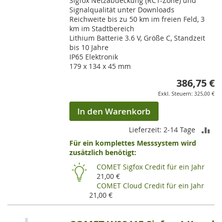
Sigfox Netzabdeckung (RC1-Zone) und
Signalqualität unter Downloads
Reichweite bis zu 50 km im freien Feld, 3
km im Stadtbereich
Lithium Batterie 3.6 V, Größe C, Standzeit
bis 10 Jahre
IP65 Elektronik
179 x 134 x 45 mm
386,75 €
325,00 €
In den Warenkorb
ZU
Lieferzeit: 2-14 Tage
Für ein komplettes Messsystem wird
VE
zusätzlich benötigt:
HI
COMET Sigfox Credit für ein Jahr
21,00 €
COMET Cloud Credit für ein Jahr
21,00 €