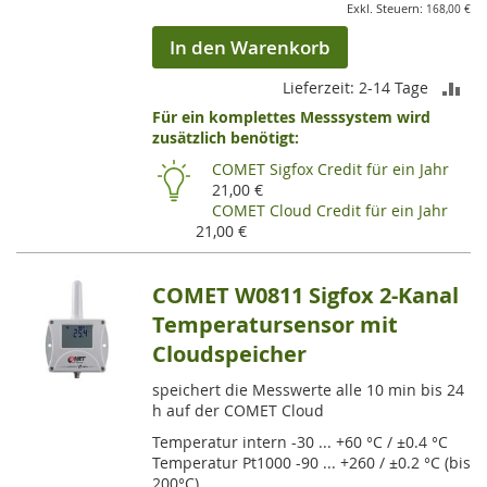
168,00 €
In den Warenkorb
ZU
Lieferzeit: 2-14 Tage
Für ein komplettes Messsystem wird
VE
zusätzlich benötigt:
HI
COMET Sigfox Credit für ein Jahr
21,00 €
COMET Cloud Credit für ein Jahr
21,00 €
COMET W0811 Sigfox 2-Kanal
Temperatursensor mit
Cloudspeicher
speichert die Messwerte alle 10 min bis 24
h auf der COMET Cloud
Temperatur intern -30 ... +60 °C / ±0.4 °C
Temperatur Pt1000 -90 ... +260 / ±0.2 °C (bis
200°C)