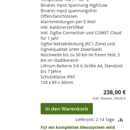
Binäres Input Spannung High/Low
Binäres Input spannungsfrei
Offen/Geschlossen
Alarmmeldungen per E-Mail
Inkl. Kalibrierzertifikat
Inkl. Sigfox Connection und COMET Cloud
für 1 Jahr
Sigfox Netzabdeckung (RC1-Zone) und
Signalqualität unter Downloads
Reichweite bis zu 50 km im freien Feld, 3
km im Stadtbereich
Lithium Batterie 3.6 V, Größe AA, Standzeit
bis 7 Jahre
Schutzklasse IP65
126 x 89 x 40mm
238,00 €
200,00 €
In den Warenkorb
ZU
Lieferzeit: 2-14 Tage
Für ein komplettes Messsystem wird
VE