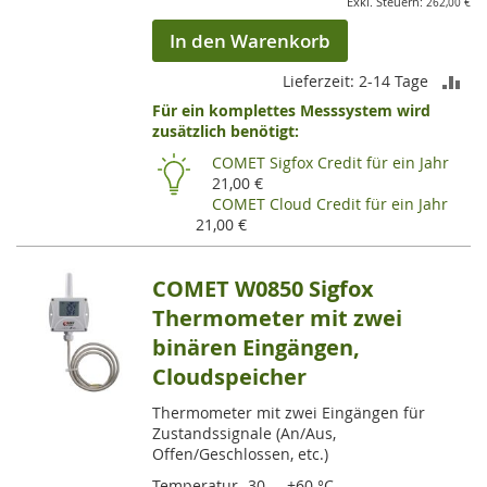
262,00 €
In den Warenkorb
ZU
Lieferzeit: 2-14 Tage
Für ein komplettes Messsystem wird
VE
zusätzlich benötigt:
HI
COMET Sigfox Credit für ein Jahr
21,00 €
COMET Cloud Credit für ein Jahr
21,00 €
COMET W0850 Sigfox
Thermometer mit zwei
binären Eingängen,
Cloudspeicher
Thermometer mit zwei Eingängen für
Zustandssignale (An/Aus,
Offen/Geschlossen, etc.)
Temperatur -30 ... +60 °C