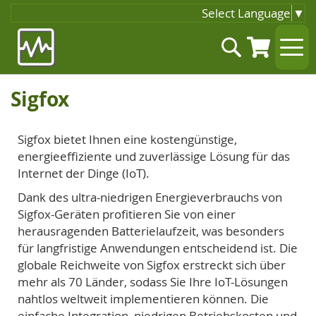
Select Language
▼
Zum
Suche
Inhalt
springen
Sigfox
Sigfox bietet Ihnen eine kostengünstige,
energieeffiziente und zuverlässige Lösung für das
Internet der Dinge (IoT).
Dank des ultra-niedrigen Energieverbrauchs von
Sigfox-Geräten profitieren Sie von einer
herausragenden Batterielaufzeit, was besonders
für langfristige Anwendungen entscheidend ist. Die
globale Reichweite von Sigfox erstreckt sich über
mehr als 70 Länder, sodass Sie Ihre IoT-Lösungen
nahtlos weltweit implementieren können. Die
einfache Integration, niedrigen Betriebskosten und