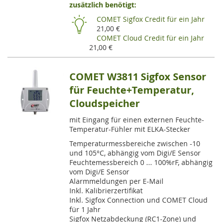
zusätzlich benötigt:
HI
COMET Sigfox Credit für ein Jahr
21,00 €
COMET Cloud Credit für ein Jahr
21,00 €
COMET W3811 Sigfox Sensor
für Feuchte+Temperatur,
Cloudspeicher
mit Eingang für einen externen Feuchte-
Temperatur-Fühler mit ELKA-Stecker
Temperaturmessbereiche zwischen -10
und 105°C, abhängig vom Digi/E Sensor
Feuchtemessbereich 0 ... 100%rF, abhängig
vom Digi/E Sensor
Alarmmeldungen per E-Mail
Inkl. Kalibrierzertifikat
Inkl. Sigfox Connection und COMET Cloud
für 1 Jahr
Sigfox Netzabdeckung (RC1-Zone) und