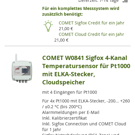
Lieferzeit: 7-14 Tage
Für ein komplettes Messsystem wird
VE
zusätzlich benötigt:
HI
COMET Sigfox Credit für ein Jahr
21,00 €
COMET Cloud Credit für ein Jahr
21,00 €
COMET W0841 Sigfox 4-Kanal
Temperatursensor für Pt1000
mit ELKA-Stecker,
Cloudspeicher
mit 4 Eingängen für Pt1000
Für 4x Pt1000 mit ELKA-Stecker, -200... +260
/ ±0.2 °C (bis 200°C)
Alarmmeldungen per E-Mail
Inkl. Kalibrierzertifikat
Inkl. Sigfox Connection und COMET Cloud
für 1 Jahr