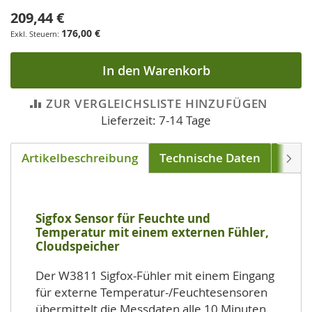
209,44 €
176,00 €
In den Warenkorb
ZUR VERGLEICHSLISTE HINZUFÜGEN
Lieferzeit: 7-14 Tage
Artikelbeschreibung
Technische Daten
Soft
Weite
Sigfox Sensor für Feuchte und
Temperatur mit einem externen Fühler,
Cloudspeicher
Der W3811 Sigfox-Fühler mit einem Eingang
für externe Temperatur-/Feuchtesensoren
übermittelt die Messdaten alle 10 Minuten