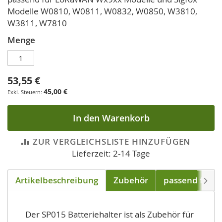
springen
Modelle W0810, W0811, W0832, W0850, W3810,
W3811, W7810
Menge
53,55 €
45,00 €
In den Warenkorb
ZUR VERGLEICHSLISTE HINZUFÜGEN
Lieferzeit: 2-14 Tage
Artikelbeschreibung
Zubehör
passend für
Weite
Der SP015 Batteriehalter ist als Zubehör für