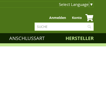
Select Language
▼
Zum
Anmelden
Konto
Inhalt
Suche
springen
Suche
ANSCHLUSSART
HERSTELLER