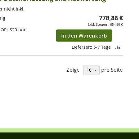
 nicht inkl.
778,86 €
ung
654,50 €
ür OPUS20 und
In den Warenkorb
ZUR
Lieferzeit: 5-7 Tage
VERGLEI
HINZUF
Zeige
pro Seite