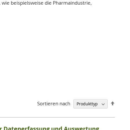
 wie beispielsweise die Pharmaindustrie,
Abstei
Sortieren nach
sortie
ür Datenerfassung und Auswertung