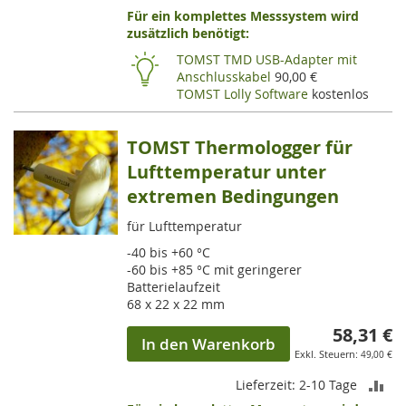
Für ein komplettes Messsystem wird
VE
zusätzlich benötigt:
HI
TOMST TMD USB-Adapter mit
Anschlusskabel
90,00 €
TOMST Lolly Software
kostenlos
TOMST Thermologger für
Lufttemperatur unter
extremen Bedingungen
für Lufttemperatur
-40 bis +60 °C
-60 bis +85 °C mit geringerer
Batterielaufzeit
68 x 22 x 22 mm
58,31 €
In den Warenkorb
49,00 €
ZU
Lieferzeit: 2-10 Tage