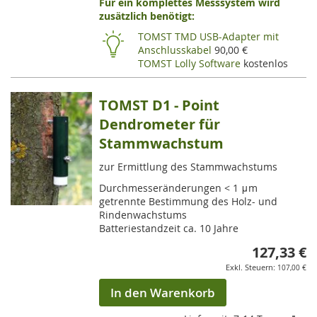
Für ein komplettes Messsystem wird
VE
zusätzlich benötigt:
HI
TOMST TMD USB-Adapter mit
Anschlusskabel
90,00 €
TOMST Lolly Software
kostenlos
TOMST D1 - Point
Dendrometer für
Stammwachstum
zur Ermittlung des Stammwachstums
Durchmesseränderungen < 1 μm
getrennte Bestimmung des Holz- und
Rindenwachstums
Batteriestandzeit ca. 10 Jahre
127,33 €
107,00 €
In den Warenkorb