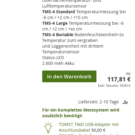
Oberflächentemperatur- und
Lufttemperatursensor
TMS-4 Standard
Temperaturmessung bei
-6 cm / +2 cm / +15 cm
TMS-4 Large
Temperaturmessung bei -6
cm / +2 cm / +xx cm
TMS-4 Buriable
Bodenfeuchteeinheit+2x
Temperatur zum vergraben
und Loggereinheit mit drittem
Temperatursensor
Status-LED
2.600 mAh Akku
Ab
In den Warenkorb
117,81 €
99,00 €
ZU
Lieferzeit: 2-10 Tage
Für ein komplettes Messsystem wird
VE
zusätzlich benötigt:
HI
TOMST TMD USB-Adapter mit
Anschlusskabel
90,00 €