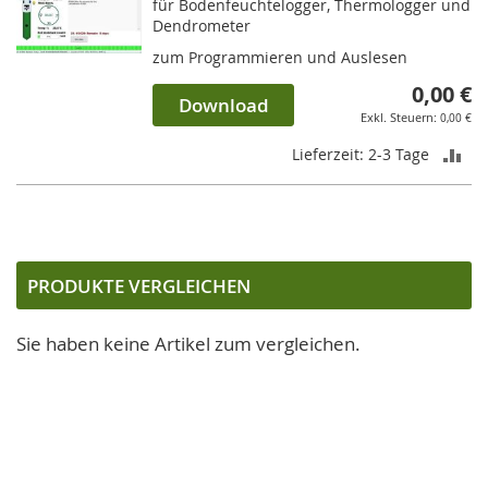
für Bodenfeuchtelogger, Thermologger und
Dendrometer
zum Programmieren und Auslesen
0,00 €
Download
0,00 €
ZU
Lieferzeit: 2-3 Tage
VE
HI
PRODUKTE VERGLEICHEN
Sie haben keine Artikel zum vergleichen.