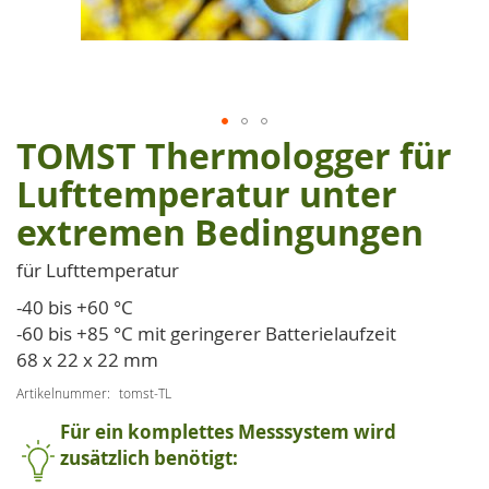
TOMST Thermologger für
Zum
Anfang
Lufttemperatur unter
der
extremen Bedingungen
Bildgalerie
springen
für Lufttemperatur
-40 bis +60 °C
-60 bis +85 °C mit geringerer Batterielaufzeit
68 x 22 x 22 mm
Artikelnummer
tomst-TL
Für ein komplettes Messsystem wird
zusätzlich benötigt: