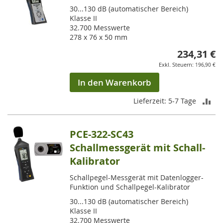
30...130 dB (automatischer Bereich)
Klasse II
32.700 Messwerte
278 x 76 x 50 mm
234,31 €
196,90 €
In den Warenkorb
ZU
Lieferzeit: 5-7 Tage
VE
PCE-322-SC43
HI
Schallmessgerät mit Schall-
Kalibrator
Schallpegel-Messgerät mit Datenlogger-
Funktion und Schallpegel-Kalibrator
30...130 dB (automatischer Bereich)
Klasse II
32.700 Messwerte