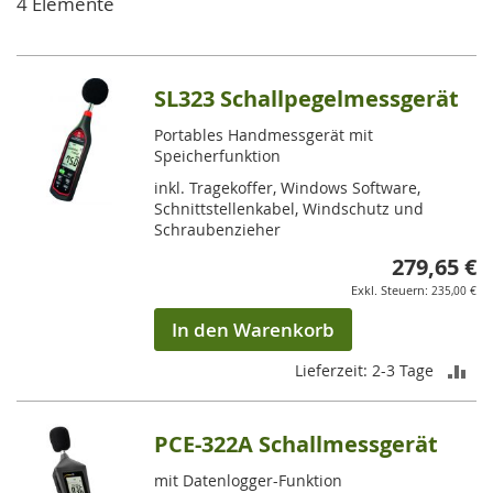
4
Elemente
SL323 Schallpegelmessgerät
Portables Handmessgerät mit
Speicherfunktion
inkl. Tragekoffer, Windows Software,
Schnittstellenkabel, Windschutz und
Schraubenzieher
279,65 €
235,00 €
In den Warenkorb
ZU
Lieferzeit: 2-3 Tage
VE
PCE-322A Schallmessgerät
HI
mit Datenlogger-Funktion