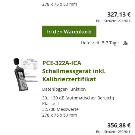
278 x 76 x 50 mm
327,13 €
274,90 €
In den Warenkorb
ZU
Lieferzeit: 5-7 Tage
VE
PCE-322A-ICA
HI
Schallmessgerät inkl.
Kalibrierzertifikat
Datenlogger-Funktion
30...130 dB (automatischer Bereich)
Klasse II
32.700 Messwerte
278 x 76 x 50 mm
356,88 €
299,90 €