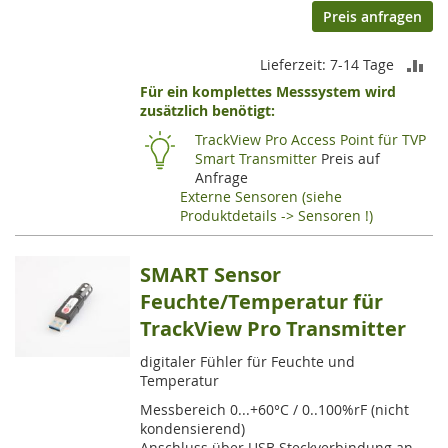
Preis anfragen
ZU
Lieferzeit: 7-14 Tage
Für ein komplettes Messsystem wird
VE
zusätzlich benötigt:
HI
TrackView Pro Access Point für TVP
Smart Transmitter
Preis auf
Anfrage
Externe Sensoren (siehe
Produktdetails -> Sensoren !)
SMART Sensor
Feuchte/Temperatur für
TrackView Pro Transmitter
digitaler Fühler für Feuchte und
Temperatur
Messbereich 0...+60°C / 0..100%rF (nicht
kondensierend)
Anschluss über USB Steckverbindung an