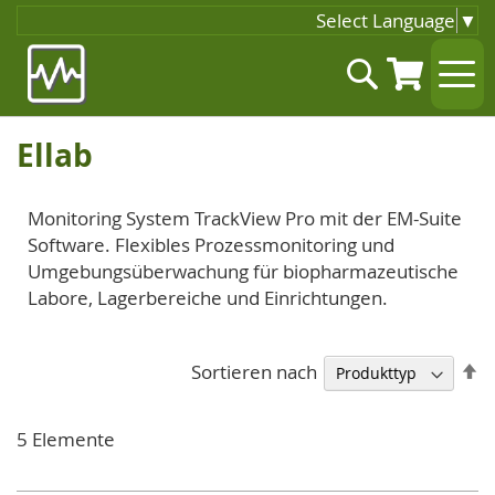
Select Language
▼
Zum
Suche
Inhalt
springen
Ellab
Monitoring System TrackView Pro mit der EM-Suite
Software. Flexibles Prozessmonitoring und
Umgebungsüberwachung für biopharmazeutische
Labore, Lagerbereiche und Einrichtungen.
A
Sortieren nach
so
5
Elemente