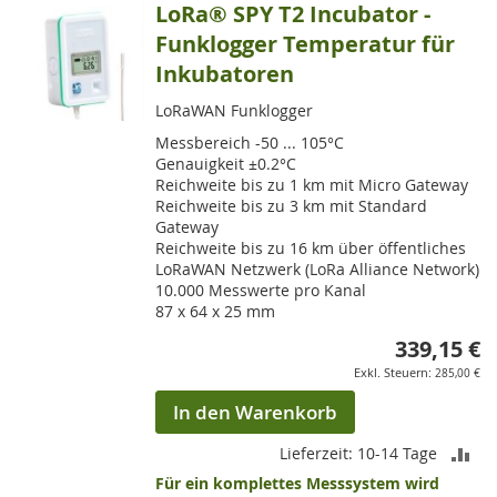
LoRa® SPY T2 Incubator -
Funklogger Temperatur für
Inkubatoren
LoRaWAN Funklogger
Messbereich -50 ... 105°C
Genauigkeit ±0.2°C
Reichweite bis zu 1 km mit Micro Gateway
Reichweite bis zu 3 km mit Standard
Gateway
Reichweite bis zu 16 km über öffentliches
LoRaWAN Netzwerk (LoRa Alliance Network)
10.000 Messwerte pro Kanal
87 x 64 x 25 mm
339,15 €
285,00 €
In den Warenkorb
ZU
Lieferzeit: 10-14 Tage
Für ein komplettes Messsystem wird
VE