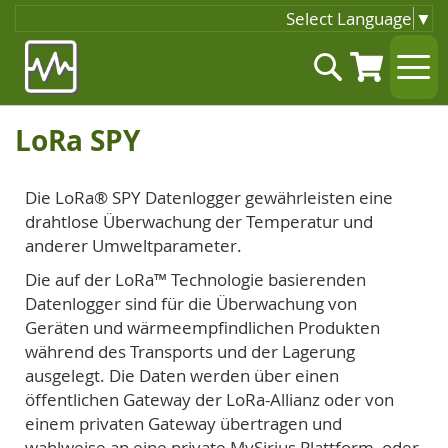
Select Language
▼
Zum
Suche
Inhalt
springen
LoRa SPY
Die LoRa® SPY Datenlogger gewährleisten eine
drahtlose Überwachung der Temperatur und
anderer Umweltparameter.
Die auf der LoRa™ Technologie basierenden
Datenlogger sind für die Überwachung von
Geräten und wärmeempfindlichen Produkten
während des Transports und der Lagerung
ausgelegt. Die Daten werden über einen
öffentlichen Gateway der LoRa-Allianz oder von
einem privaten Gateway übertragen und
wahlweise an eine private MySirius Plattform oder