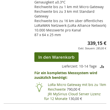
Genauigkeit ±0.3°C
Reichweite bis zu 1 km mit Micro Gateway
Reichweite bis zu 3 km mit Standard
Gateway
Reichweite bis zu 16 km über öffentliches
LoRaWAN Netzwerk (LoRa Alliance Network)
10.000 Messwerte pro Kanal
87 x 64 x 25 mm
339,15 €
285,00 €
In den Warenkorb
ZU
Lieferzeit: 10-14 Tage
Für ein komplettes Messsystem wird
VE
zusätzlich benötigt:
HI
LoRa Micro Gateway mit bis zu 1km
Reichweite
790,00 €
JRI MySirius Cloud Server Lizenz
für 12 Monate
130,00 €