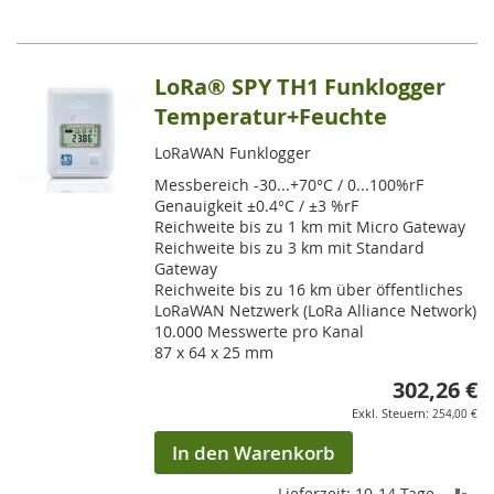
lesen
gerade
die
LoRa® SPY TH1 Funklogger
Seite
Temperatur+Feuchte
LoRaWAN Funklogger
Messbereich -30...+70°C / 0...100%rF
Genauigkeit ±0.4°C / ±3 %rF
Reichweite bis zu 1 km mit Micro Gateway
Reichweite bis zu 3 km mit Standard
Gateway
Reichweite bis zu 16 km über öffentliches
LoRaWAN Netzwerk (LoRa Alliance Network)
10.000 Messwerte pro Kanal
87 x 64 x 25 mm
302,26 €
254,00 €
In den Warenkorb
ZU
Lieferzeit: 10-14 Tage