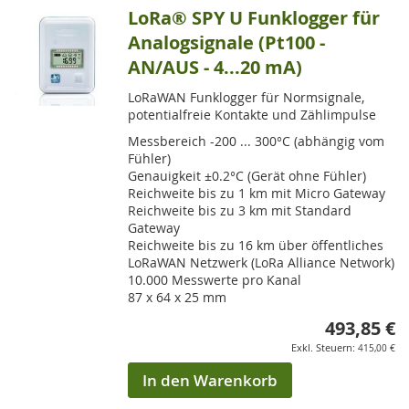
LoRa® SPY U Funklogger für
Analogsignale (Pt100 -
AN/AUS - 4...20 mA)
LoRaWAN Funklogger für Normsignale,
potentialfreie Kontakte und Zählimpulse
Messbereich -200 ... 300°C (abhängig vom
Fühler)
Genauigkeit ±0.2°C (Gerät ohne Fühler)
Reichweite bis zu 1 km mit Micro Gateway
Reichweite bis zu 3 km mit Standard
Gateway
Reichweite bis zu 16 km über öffentliches
LoRaWAN Netzwerk (LoRa Alliance Network)
10.000 Messwerte pro Kanal
87 x 64 x 25 mm
493,85 €
415,00 €
In den Warenkorb