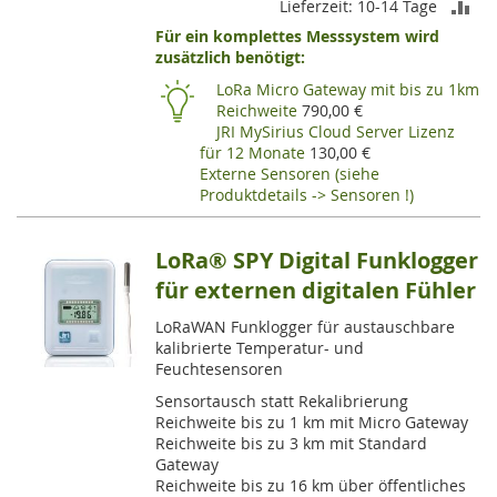
ZU
Lieferzeit: 10-14 Tage
Für ein komplettes Messsystem wird
VE
zusätzlich benötigt:
HI
LoRa Micro Gateway mit bis zu 1km
Reichweite
790,00 €
JRI MySirius Cloud Server Lizenz
für 12 Monate
130,00 €
Externe Sensoren (siehe
Produktdetails -> Sensoren !)
LoRa® SPY Digital Funklogger
für externen digitalen Fühler
LoRaWAN Funklogger für austauschbare
kalibrierte Temperatur- und
Feuchtesensoren
Sensortausch statt Rekalibrierung
Reichweite bis zu 1 km mit Micro Gateway
Reichweite bis zu 3 km mit Standard
Gateway
Reichweite bis zu 16 km über öffentliches