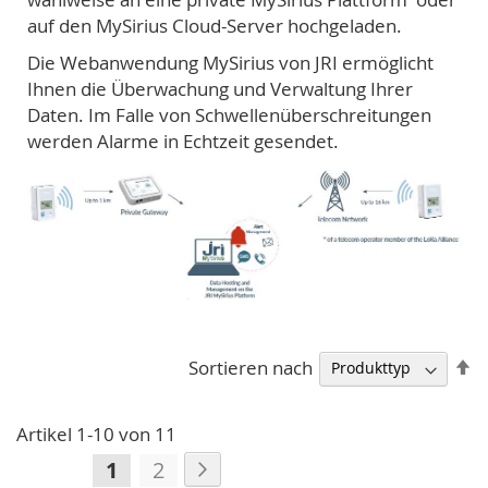
auf den MySirius Cloud-Server hochgeladen.
Die Webanwendung MySirius von JRI ermöglicht
Ihnen die Überwachung und Verwaltung Ihrer
Daten. Im Falle von Schwellenüberschreitungen
werden Alarme in Echtzeit gesendet.
A
Sortieren nach
so
Artikel
1
-
10
von
11
Seite
Seite
Weiter
Sie
Seite
1
2