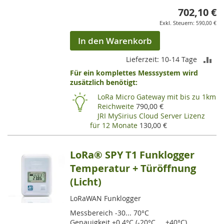
702,10 €
590,00 €
In den Warenkorb
ZU
Lieferzeit: 10-14 Tage
Für ein komplettes Messsystem wird
VE
zusätzlich benötigt:
HI
LoRa Micro Gateway mit bis zu 1km
Reichweite
790,00 €
JRI MySirius Cloud Server Lizenz
für 12 Monate
130,00 €
LoRa® SPY T1 Funklogger
Temperatur + Türöffnung
(Licht)
LoRaWAN Funklogger
Messbereich -30... 70°C
Genauigkeit ±0.4°C (-20°C ... +40°C)