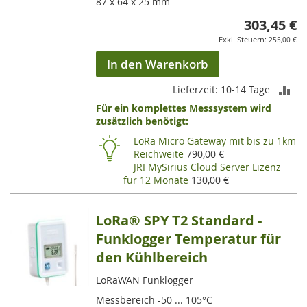
87 x 64 x 25 mm
303,45 €
255,00 €
In den Warenkorb
ZU
Lieferzeit: 10-14 Tage
Für ein komplettes Messsystem wird
VE
zusätzlich benötigt:
HI
LoRa Micro Gateway mit bis zu 1km
Reichweite
790,00 €
JRI MySirius Cloud Server Lizenz
für 12 Monate
130,00 €
LoRa® SPY T2 Standard -
Funklogger Temperatur für
den Kühlbereich
LoRaWAN Funklogger
Messbereich -50 ... 105°C