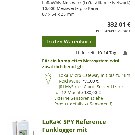
LoRaWAN Netzwerk (LoRa Alliance Network)
10.000 Messwerte pro Kanal
87 x 64 x 25 mm
332,01 €
279,00 €
In den Warenkorb
ZU
Lieferzeit: 10-14 Tage
Für ein komplettes Messsystem wird
VE
zusätzlich benötigt:
HI
LoRa Micro Gateway mit bis zu 1km
Reichweite
790,00 €
JRI MySirius Cloud Server Lizenz
für 12 Monate
130,00 €
Externe Sensoren (siehe
Produktdetails -> Sensoren !)
LoRa® SPY Reference
Funklogger mit