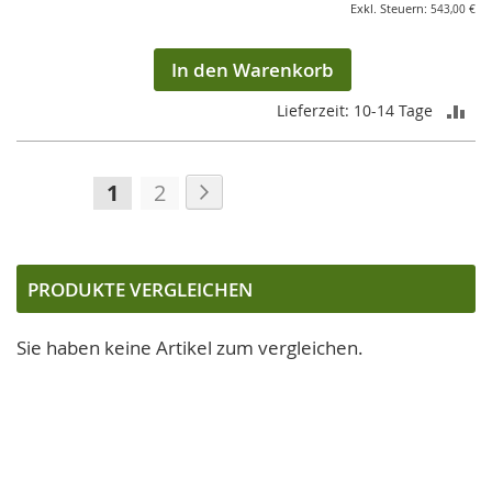
543,00 €
In den Warenkorb
ZU
Lieferzeit: 10-14 Tage
VE
Seite
Seite
Weiter
HI
Sie
Seite
1
2
lesen
gerade
die
PRODUKTE VERGLEICHEN
Seite
Sie haben keine Artikel zum vergleichen.