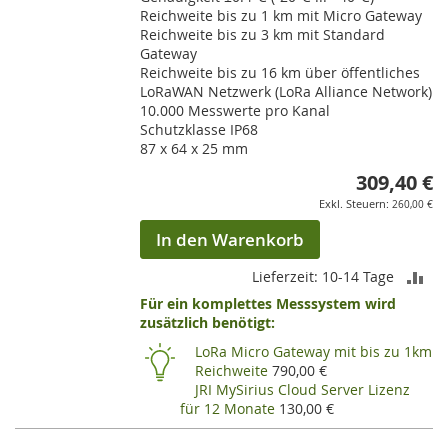
Reichweite bis zu 1 km mit Micro Gateway
Reichweite bis zu 3 km mit Standard
Gateway
Reichweite bis zu 16 km über öffentliches
LoRaWAN Netzwerk (LoRa Alliance Network)
10.000 Messwerte pro Kanal
Schutzklasse IP68
87 x 64 x 25 mm
309,40 €
260,00 €
In den Warenkorb
ZU
Lieferzeit: 10-14 Tage
Für ein komplettes Messsystem wird
VE
zusätzlich benötigt:
HI
LoRa Micro Gateway mit bis zu 1km
Reichweite
790,00 €
JRI MySirius Cloud Server Lizenz
für 12 Monate
130,00 €