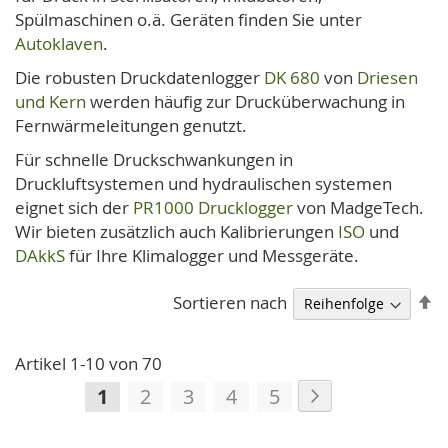
Spülmaschinen o.ä. Geräten finden Sie unter
Autoklaven
.
Die robusten Druckdatenlogger
DK 680
von
Driesen
und Kern
werden häufig zur Drucküberwachung in
Fernwärmeleitungen genutzt.
Für schnelle Druckschwankungen in
Druckluftsystemen und hydraulischen systemen
eignet sich der
PR1000 Drucklogger
von MadgeTech.
Wir bieten zusätzlich auch Kalibrierungen
ISO
und
DAkkS
für Ihre Klimalogger und Messgeräte.
A
Sortieren nach
so
Artikel
1
-
10
von
70
Seite
Seite
Weiter
Sie
Seite
Seite
Seite
Seite
1
2
3
4
5
lesen