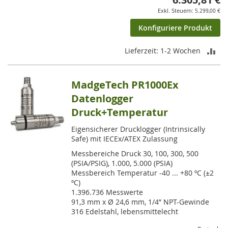
5.299,00 €
Konfiguriere Produkt
ZU
Lieferzeit: 1-2 Wochen
VE
MadgeTech PR1000Ex
HI
Datenlogger
Druck+Temperatur
Eigensicherer Drucklogger (Intrinsically
Safe) mit IECEx/ATEX Zulassung
Messbereiche Druck 30, 100, 300, 500
(PSIA/PSIG), 1.000, 5.000 (PSIA)
Messbereich Temperatur -40 ... +80 ºC (±2
ºC)
1.396.736 Messwerte
91,3 mm x Ø 24,6 mm, 1/4” NPT-Gewinde
316 Edelstahl, lebensmittelecht