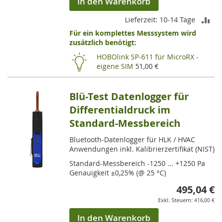
In den Warenkorb
ZU
Lieferzeit: 10-14 Tage
Für ein komplettes Messsystem wird
VE
zusätzlich benötigt:
HI
HOBOlink SP-611 für MicroRX -
eigene SIM
51,00 €
Blü-Test Datenlogger für
Differentialdruck im
Standard-Messbereich
Bluetooth-Datenlogger für HLK / HVAC
Anwendungen inkl. Kalibrierzertifikat (NIST)
Standard-Messbereich -1250 ... +1250 Pa
Genauigkeit ±0,25% (@ 25 °C)
495,04 €
416,00 €
In den Warenkorb