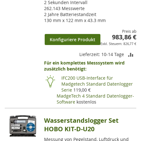
2 Sekunden Intervall
262.143 Messwerte
2 Jahre Batteriestandzeit
130 mm x 122 mm x 43.3 mm
Preis ab
983,86 €
Konfiguriere Produkt
826,77 €
ZU
Lieferzeit: 10-14 Tage
Für ein komplettes Messsystem wird
VE
zusätzlich benötigt:
HI
IFC200 USB-Interface für
Madgetech Standard Datenlogger
Serie
119,00 €
MadgeTech 4 Standard Datenlogger-
Software
kostenlos
Wasserstandslogger Set
HOBO KIT-D-U20
Messung von Pegelstand, Luftdruck und