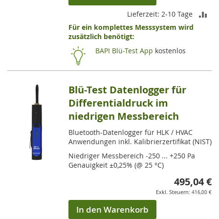
ZU
Lieferzeit: 2-10 Tage
Für ein komplettes Messsystem wird
VE
zusätzlich benötigt:
HI
BAPI Blü-Test App
kostenlos
Blü-Test Datenlogger für
Differentialdruck im
niedrigen Messbereich
Bluetooth-Datenlogger für HLK / HVAC
Anwendungen inkl. Kalibrierzertifikat (NIST)
Niedriger Messbereich -250 ... +250 Pa
Genauigkeit ±0,25% (@ 25 °C)
495,04 €
416,00 €
In den Warenkorb