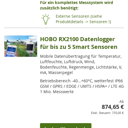
Für ein komplettes Messsystem wird
VE
zusätzlich benötigt:
HI
Externe Sensoren (siehe
Produktdetails -> Sensoren !)
HOBO RX2100 Datenlogger
für bis zu 5 Smart Sensoren
Mobile Datenübertragung für Temperatur,
Luftfeuchte, Luftdruck, Wind,
Bodenfeuchte, Regenmenge, Lichtstärke, V,
mA, Wasserpegel
Betriebsbereich -40...+60°C, wetterfest IP66
GSM / GPRS / EDGE / UMTS / HSPA+ / LTE 4G
1 Mio. Messwerte
Ab
874,65 €
735,00 €