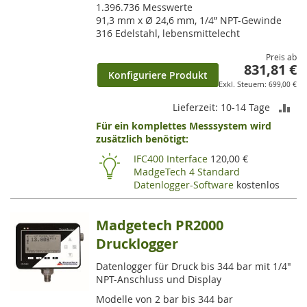
1.396.736 Messwerte
91,3 mm x Ø 24,6 mm, 1/4” NPT-Gewinde
316 Edelstahl, lebensmittelecht
Preis ab
831,81 €
Konfiguriere Produkt
699,00 €
ZU
Lieferzeit: 10-14 Tage
Für ein komplettes Messsystem wird
VE
zusätzlich benötigt:
HI
IFC400 Interface
120,00 €
MadgeTech 4 Standard
Datenlogger-Software
kostenlos
Madgetech PR2000
Drucklogger
Datenlogger für Druck bis 344 bar mit 1/4"
NPT-Anschluss und Display
Modelle von 2 bar bis 344 bar