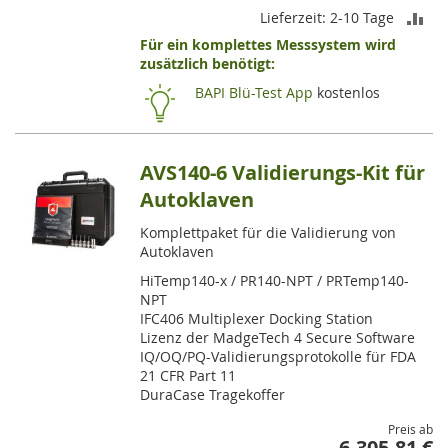
ZU
Lieferzeit: 2-10 Tage
Für ein komplettes Messsystem wird
VE
zusätzlich benötigt:
HI
BAPI Blü-Test App
kostenlos
AVS140-6 Validierungs-Kit für
Autoklaven
Komplettpaket für die Validierung von
Autoklaven
HiTemp140-x / PR140-NPT / PRTemp140-
NPT
IFC406 Multiplexer Docking Station
Lizenz der MadgeTech 4 Secure Software
IQ/OQ/PQ-Validierungsprotokolle für FDA
21 CFR Part 11
DuraCase Tragekoffer
Preis ab
6.305,81 €