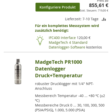
Preis ab
855,61 €
Konfiguriere Produkt
719,00 €
ZU
Lieferzeit: 7-10 Tage
Für ein komplettes Messsystem wird
VE
zusätzlich benötigt:
HI
IFC400 Interface
120,00 €
MadgeTech 4 Standard
Datenlogger-Software
kostenlos
MadgeTech PR1000
Datenlogger
Druck+Temperatur
robuster Drucklogger mit 1/4" NPT-
Anschluss
Messbereich Temperatur -40 ... +80 ºC (±2
ºC)
Messbereiche Druck 0 ... 30, 100, 300, 500
(PSIA/PSIG), 1.000, 5.000 (PSIA)