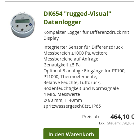
gerade
die
DK654 "rugged-Visual"
Seite
Datenlogger
Kompakter Logger für Differenzdruck mit
Display
Integrierter Sensor für Differenzdruck
Messbereich ±1000 Pa, weitere
Messbereiche auf Anfrage
Genauigkeit ±5 Pa
Optional 3 analoge Eingänge für PT100,
PT1000, Thermoelemente,
Relative Feuchte, Luftdruck,
Bodenfeuchtigkeit und Normsignale
4 Mio. Messwerte
Ø 80 mm, H 40mm
spritzwassergeschützt, IP65
464,10 €
Preis ab
390,00 €
In den Warenkorb