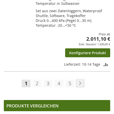
Temperatur in Süßwasser
Set aus zwei Datenloggern, Waterproof
Shuttle, Software, Tragekoffer
Druck 0...400 kPa (Pegel 0...30 m)
Temperatur -20...+50 °C
Preis ab
2.011,10 €
1.690,00 €
Konfiguriere Produkt
ZU
Lieferzeit: 10-14 Tage
VE
Seite
Seite
Weiter
HI
Sie
Seite
Seite
Seite
Seite
1
2
3
4
5
lesen
gerade
die
PRODUKTE VERGLEICHEN
Seite