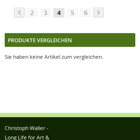
Seite
Seite
Zurück
Seite
Weiter
Seite
Seite
Sie
Seite
Seite
2
3
4
5
6
lesen
gerade
die
PRODUKTE VERGLEICHEN
Seite
Sie haben keine Artikel zum vergleichen.
Christoph Waller -
Long Life for Art &