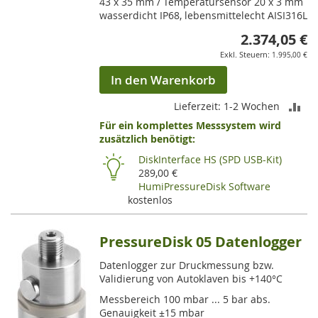
43 x 35 mm / Temperatursensor 20 x 3 mm
wasserdicht IP68, lebensmittelecht AISI316L
2.374,05 €
1.995,00 €
In den Warenkorb
ZU
Lieferzeit: 1-2 Wochen
Für ein komplettes Messsystem wird
VE
zusätzlich benötigt:
HI
DiskInterface HS (SPD USB-Kit)
289,00 €
HumiPressureDisk Software
kostenlos
PressureDisk 05 Datenlogger
Datenlogger zur Druckmessung bzw.
Validierung von Autoklaven bis +140°C
Messbereich 100 mbar ... 5 bar abs.
Genauigkeit ±15 mbar