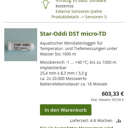
InfraLog V5 basic Software
kostenlos
Externe Sensoren (siehe
Produktdetails -> Sensoren !)
Star-Oddi DST micro-TD
Aquatischer Minidatenlogger für
Temperatur- und Tiefemessungen unter
Wasser bis 1000 m
Messbereich -1 ... +40 °C; bis zu 1000 m
implantierbar
25,4 mm x 8,3 mm / 3,3 g
ca. 2x 20.000 Messwerte
Batterielebensdauer ca. 18 Monate
603,33 €
507,00 €
In den Warenkorb
ZU
Lieferzeit: 4-6 Wochen