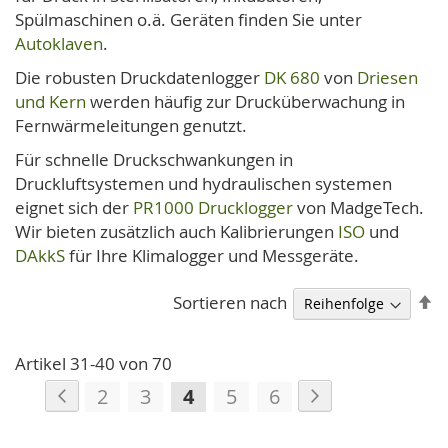
Spülmaschinen o.ä. Geräten finden Sie unter
Autoklaven
.
Die robusten Druckdatenlogger
DK 680
von
Driesen
und Kern
werden häufig zur Drucküberwachung in
Fernwärmeleitungen genutzt.
Für schnelle Druckschwankungen in
Druckluftsystemen und hydraulischen systemen
eignet sich der
PR1000 Drucklogger
von MadgeTech.
Wir bieten zusätzlich auch Kalibrierungen
ISO
und
DAkkS
für Ihre Klimalogger und Messgeräte.
A
Sortieren nach
so
Artikel
31
-
40
von
70
Seite
Seite
Zurück
Seite
Weiter
Seite
Seite
Sie
Seite
Seite
2
3
4
5
6
lesen