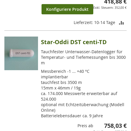
418,88 €
352,00 €
Konfiguriere Produkt
ZU
Lieferzeit: 10-14 Tage
VE
Star-Oddi DST centi-TD
HI
Tauchfester Unterwasser-Datenlogger für
Temperatur- und Tiefemessungen bis 3000
m
Messbereich -1 ... +40 °C
implantierbar
tauchfest bis 3500 m
15mm x 46mm / 19g
ca. 174.000 Messwerte erweiterbar auf
524.000
optional mit Echtzeitüberwachung (Modell
Online)
Batterielebensdauer ca. 9 Jahre
758,03 €
Preis ab