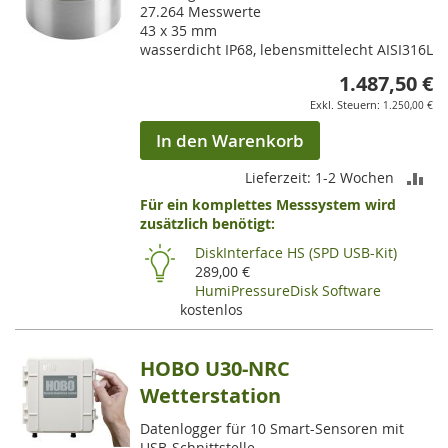
27.264 Messwerte
43 x 35 mm
wasserdicht IP68, lebensmittelecht AISI316L
1.487,50 €
1.250,00 €
In den Warenkorb
ZU
Lieferzeit: 1-2 Wochen
Für ein komplettes Messsystem wird
VE
zusätzlich benötigt:
HI
DiskInterface HS (SPD USB-Kit)
289,00 €
HumiPressureDisk Software
kostenlos
HOBO U30-NRC
Wetterstation
Datenlogger für 10 Smart-Sensoren mit
USB-Schnittstelle