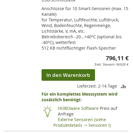
Anschlüsse für 10 Smart-Sensoren (max. 15
Kanäle)
für Temperatur, Luftfeuchte, Luftdruck,
Wind, Bodenfeuchte, Regenmenge,
Lichtstärke, V, mA, etc.
Betriebsbereich -20...+40°C (optional bis
-40°C), wetterfest
512 KB nichtflüchtiger Flash-Speicher
796,11 €
669,00 €
In den Warenkorb
ZU
Lieferzeit: 2-14 Tage
Für ein komplettes Messsystem wird
VE
zusätzlich benötigt:
HI
HOBOware Software
Preis auf
Anfrage
Externe Sensoren (siehe
Produktdetails -> Sensoren !)