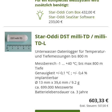
Für ein komplettes Messsystem wird
VE
zusätzlich benötigt:
HI
Star-Oddi Com Box
432,00 €
Star-Oddi SeaStar Software
233,00 €
Star-Oddi DST milli-TD / milli-
TD-L
Unterwasser-Datenlogger für Temperatur-
und Tiefemessungen bis 800 m
Messbereich -1 ... +40 °C; bis max 800 m
Tiefe
Genauigkeit +/-0,1 °C ; +/- 0,4 %
implantierbar
Ø 13 mm x 39,4 mm / 9.2 g
ca. 699.000 Messwerte
Batterielebensdauer ca. 3 Jahre
603,33 €
507,00 €