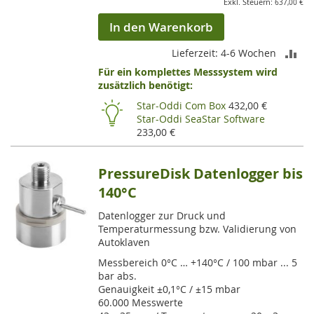
637,00 €
In den Warenkorb
ZU
Lieferzeit: 4-6 Wochen
Für ein komplettes Messsystem wird
VE
zusätzlich benötigt:
HI
Star-Oddi Com Box
432,00 €
Star-Oddi SeaStar Software
233,00 €
PressureDisk Datenlogger bis
140°C
Datenlogger zur Druck und
Temperaturmessung bzw. Validierung von
Autoklaven
Messbereich 0°C … +140°C / 100 mbar ... 5
bar abs.
Genauigkeit ±0,1°C / ±15 mbar
60.000 Messwerte