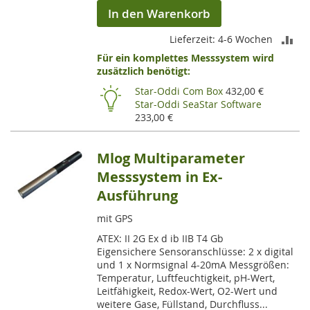
In den Warenkorb
ZU
Lieferzeit: 4-6 Wochen
Für ein komplettes Messsystem wird
VE
zusätzlich benötigt:
HI
Star-Oddi Com Box
432,00 €
Star-Oddi SeaStar Software
233,00 €
Mlog Multiparameter
Messsystem in Ex-
Ausführung
mit GPS
ATEX: II 2G Ex d ib IIB T4 Gb
Eigensichere Sensoranschlüsse: 2 x digital
und 1 x Normsignal 4-20mA Messgrößen:
Temperatur, Luftfeuchtigkeit, pH-Wert,
Leitfähigkeit, Redox-Wert, O2-Wert und
weitere Gase, Füllstand, Durchfluss...