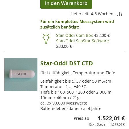
In den Warenkorb
ZU
Lieferzeit: 4-6 Wochen
Für ein komplettes Messsystem wird
VE
zusätzlich benötigt:
HI
Star-Oddi Com Box
432,00 €
Star-Oddi SeaStar Software
233,00 €
Star-Oddi DST CTD
für Leitfähigkeit, Temperatur und Tiefe
Leitfähigkeit bis 5, 37 oder 50 mS/cm
Temperatur -1 ... +40 °C
Tiefe bis 100, 500, 1200 oder 2.000 m
15mm x 46mm / 21g
ca. 3x 90.000 Messwerte
Batterielebensdauer ca. 4 Jahre
1.522,01 €
Preis ab
1.279,00 €