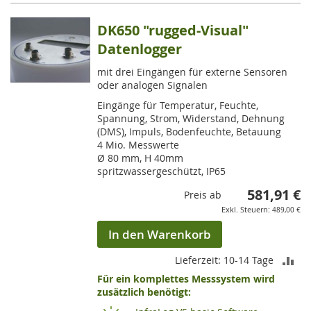
gerade
die
DK650 "rugged-Visual"
Seite
Datenlogger
mit drei Eingängen für externe Sensoren
oder analogen Signalen
Eingänge für Temperatur, Feuchte,
Spannung, Strom, Widerstand, Dehnung
(DMS), Impuls, Bodenfeuchte, Betauung
4 Mio. Messwerte
Ø 80 mm, H 40mm
spritzwassergeschützt, IP65
581,91 €
Preis ab
489,00 €
In den Warenkorb
ZU
Lieferzeit: 10-14 Tage
Für ein komplettes Messsystem wird
VE
zusätzlich benötigt:
HI