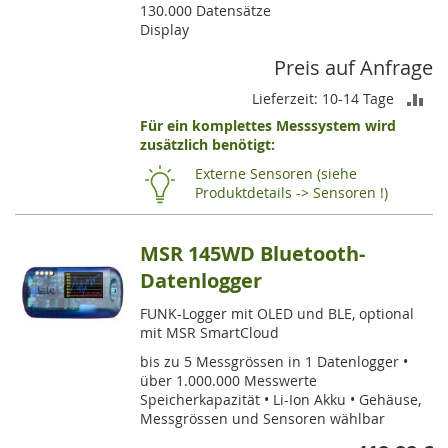
130.000 Datensätze
Display
Preis auf Anfrage
ZU
Lieferzeit: 10-14 Tage
Für ein komplettes Messsystem wird
VE
zusätzlich benötigt:
HI
Externe Sensoren (siehe
Produktdetails -> Sensoren !)
MSR 145WD Bluetooth-
Datenlogger
FUNK-Logger mit OLED und BLE, optional
mit MSR SmartCloud
bis zu 5 Messgrössen in 1 Datenlogger •
über 1.000.000 Messwerte
Speicherkapazität • Li-Ion Akku • Gehäuse,
Messgrössen und Sensoren wählbar