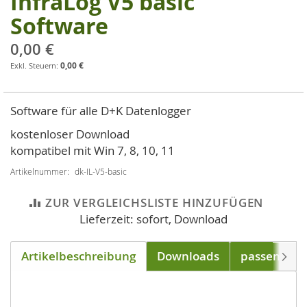
InfraLog V5 basic
Anfang
Software
der
Bildgalerie
0,00 €
springen
0,00 €
Software für alle D+K Datenlogger
kostenloser Download
kompatibel mit Win 7, 8, 10, 11
Artikelnummer
dk-IL-V5-basic
ZUR VERGLEICHSLISTE HINZUFÜGEN
Lieferzeit: sofort, Download
Artikelbeschreibung
Downloads
passend für
Weite