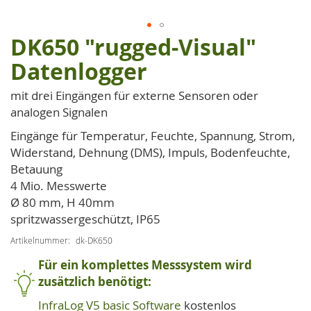
DK650 "rugged-Visual"
Zum
Anfang
Datenlogger
der
Bildgalerie
mit drei Eingängen für externe Sensoren oder
springen
analogen Signalen
Eingänge für Temperatur, Feuchte, Spannung, Strom,
Widerstand, Dehnung (DMS), Impuls, Bodenfeuchte,
Betauung
4 Mio. Messwerte
Ø 80 mm, H 40mm
spritzwassergeschützt, IP65
Artikelnummer
dk-DK650
Für ein komplettes Messsystem wird
zusätzlich benötigt:
InfraLog V5 basic Software
kostenlos