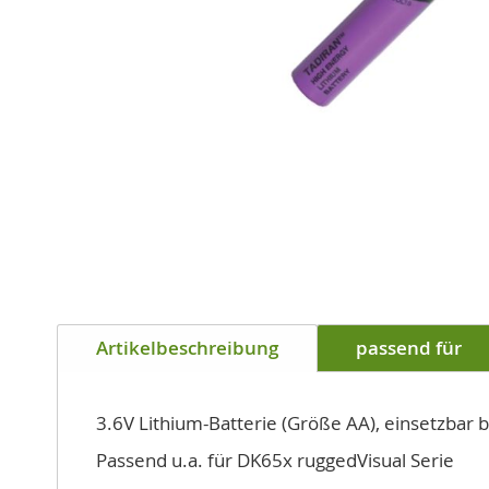
Zum
Anfang
Artikelbeschreibung
passend für
der
Bildgalerie
springen
3.6V Lithium-Batterie (Größe AA), einsetzbar 
Passend u.a. für DK65x ruggedVisual Serie