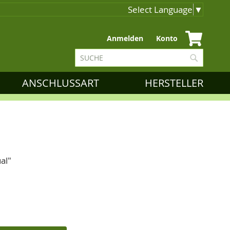
Select Language
▼
Zum
Anmelden
Konto
Inhalt
Suche
springen
Suche
ANSCHLUSSART
HERSTELLER
al"