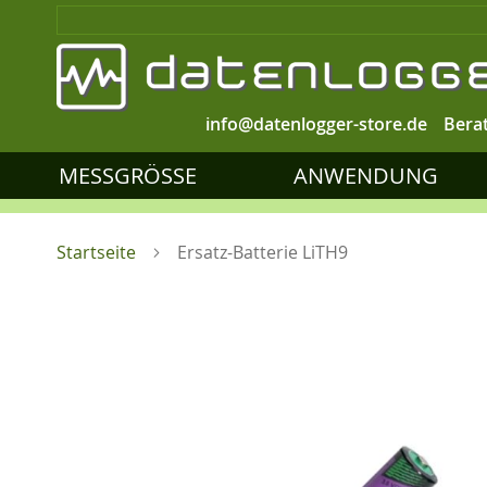
info@datenlogger-store.de
Bera
MESSGRÖSSE
ANWENDUNG
Startseite
Ersatz-Batterie LiTH9
Zum
Ende
der
Bildgalerie
springen