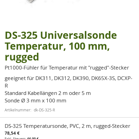
DS-325 Universalsonde
Zum
Anfang
Temperatur, 100 mm,
der
rugged
Bildgalerie
springen
Pt1000-Fühler für Temperatur mit "rugged"-Stecker
geeignet für DK311, DK312, DK390, DK65X-3S, DCXP-
R
Standard Kabellängen 2 m oder 5 m
Sonde Ø 3 mm x 100 mm
Artikelnummer
dk-DS-325-R
Artikel
DS-325 Temperatursonde, PVC, 2 m, rugged-Stecker
für
78,54 €
gruppiertes
66,00 €