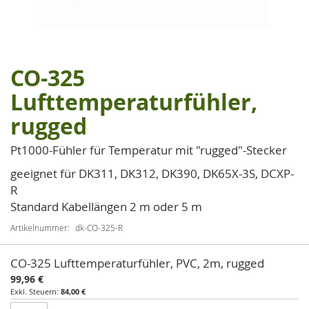
CO-325
Zum
Anfang
Lufttemperaturfühler,
der
rugged
Bildgalerie
springen
Pt1000-Fühler für Temperatur mit "rugged"-Stecker
geeignet für DK311, DK312, DK390, DK65X-3S, DCXP-
R
Standard Kabellängen 2 m oder 5 m
Artikelnummer
dk-CO-325-R
Artikel
CO-325 Lufttemperaturfühler, PVC, 2m, rugged
für
99,96 €
gruppiertes
84,00 €
Produkt