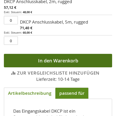
DKCP Anschlusskabel, 2m, rugged
für
57,12 €
gruppiertes
48,00 €
Produkt
DKCP Anschlusskabel, 5m, rugged
71,40 €
60,00 €
In den Warenkorb
ZUR VERGLEICHSLISTE HINZUFÜGEN
Lieferzeit: 10-14 Tage
Artikelbeschreibung
passend für
Das Eingangskabel DKCP ist ein