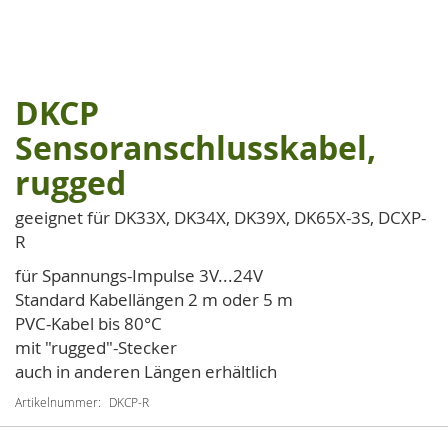
DKCP
Zum
Anfang
Sensoranschlusskabel,
der
rugged
Bildgalerie
springen
geeignet für DK33X, DK34X, DK39X, DK65X-3S, DCXP-
R
für Spannungs-Impulse 3V...24V
Standard Kabellängen 2 m oder 5 m
PVC-Kabel bis 80°C
mit "rugged"-Stecker
auch in anderen Längen erhältlich
Artikelnummer
DKCP-R
Artikel