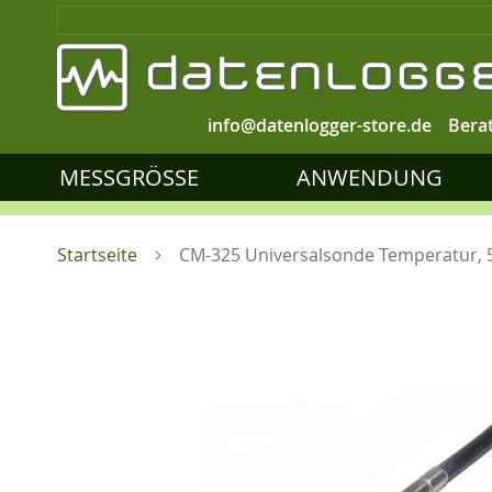
info@datenlogger-store.de
Bera
MESSGRÖSSE
ANWENDUNG
Startseite
CM-325 Universalsonde Temperatur,
Zum
Ende
der
Bildgalerie
springen