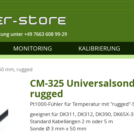
tung unter
+49 7663 608 99-29
MONITORING
KALIBRIERUNG
 50 mm, rugged
CM-325 Universalson
rugged
Pt1000-Fühler für Temperatur mit "rugged"-
geeignet für DK311, DK312, DK390, DK65X-3
Standard Kabellängen 2 m oder 5 m
Sonde Ø 3 mm x 50 mm