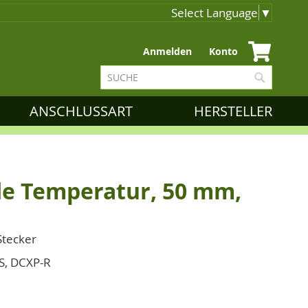
Select Language
▼
Zum
Anmelden
Konto
Inhalt
Suche
springen
Suche
ANSCHLUSSART
HERSTELLER
de Temperatur, 50 mm,
Stecker
S, DCXP-R