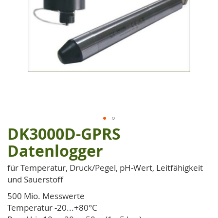
DK3000D-GPRS
Zum
Anfang
Datenlogger
der
Bildgalerie
für Temperatur, Druck/Pegel, pH-Wert, Leitfähigkeit
springen
und Sauerstoff
500 Mio. Messwerte
Temperatur -20...+80°C