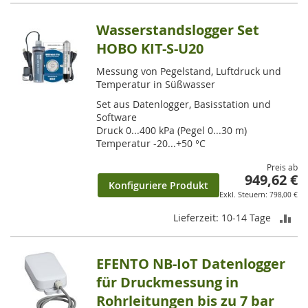
gerade
die
Wasserstandslogger Set
Seite
HOBO KIT-S-U20
Messung von Pegelstand, Luftdruck und
Temperatur in Süßwasser
Set aus Datenlogger, Basisstation und
Software
Druck 0...400 kPa (Pegel 0...30 m)
Temperatur -20...+50 °C
Preis ab
949,62 €
Konfiguriere Produkt
798,00 €
ZU
Lieferzeit: 10-14 Tage
VE
EFENTO NB-IoT Datenlogger
HI
für Druckmessung in
Rohrleitungen bis zu 7 bar