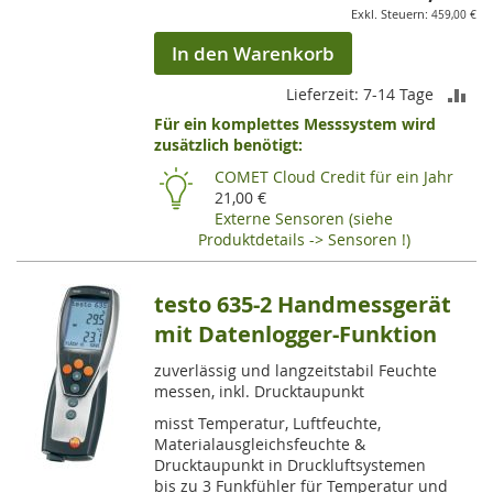
459,00 €
In den Warenkorb
ZU
Lieferzeit: 7-14 Tage
Für ein komplettes Messsystem wird
VE
zusätzlich benötigt:
HI
COMET Cloud Credit für ein Jahr
21,00 €
Externe Sensoren (siehe
Produktdetails -> Sensoren !)
testo 635-2 Handmessgerät
mit Datenlogger-Funktion
zuverlässig und langzeitstabil Feuchte
messen, inkl. Drucktaupunkt
misst Temperatur, Luftfeuchte,
Materialausgleichsfeuchte &
Drucktaupunkt in Druckluftsystemen
bis zu 3 Funkfühler für Temperatur und