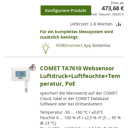
Preis ab
473,68 €
Konfiguriere Produkt
398,05 €
ZU
Lieferzeit: 2-8 Wochen
Für ein komplettes Messsystem wird
VE
zusätzlich benötigt:
HI
HOBOconnect App
kostenlos
COMET TA7610 Websensor
Luftdruck+Luftfeuchte+Tem
peratur, PoE
speichert die Messwerte auf der COMET
Cloud, lokal in der COMET Database
Software oder bei Drittanbietern
Temperatur -30 ... +60 °C / ±0,6°C
Feuchte 0 ... 100 % rF / ±2,5 % rF (5 ... 95 %
@ 23 °C)