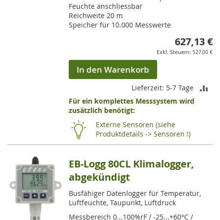
Feuchte anschliessbar
Reichweite 20 m
Speicher für 10.000 Messwerte
627,13 €
527,00 €
In den Warenkorb
ZU
Lieferzeit: 5-7 Tage
Für ein komplettes Messsystem wird
VE
zusätzlich benötigt:
HI
Externe Sensoren (siehe
Produktdetails -> Sensoren !)
EB-Logg 80CL Klimalogger,
abgekündigt
Busfähiger Datenlogger für Temperatur,
Luftfeuchte, Taupunkt, Luftdruck
Messbereich 0...100%rF / -25...+60°C /