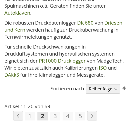
Spülmaschinen o.ä. Geräten finden Sie unter
Autoklaven
.
Die robusten Druckdatenlogger
DK 680
von
Driesen
und Kern
werden häufig zur Drucküberwachung in
Fernwärmeleitungen genutzt.
Für schnelle Druckschwankungen in
Druckluftsystemen und hydraulischen systemen
eignet sich der
PR1000 Drucklogger
von MadgeTech.
Wir bieten zusätzlich auch Kalibrierungen
ISO
und
DAkkS
für Ihre Klimalogger und Messgeräte.
A
Sortieren nach
so
Artikel
11
-
20
von
69
Seite
Seite
Zurück
Seite
Weiter
Seite
Sie
Seite
Seite
Seite
1
2
3
4
5
lesen