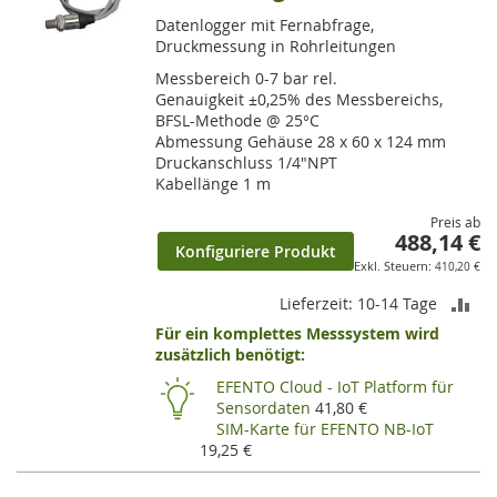
Datenlogger mit Fernabfrage,
Druckmessung in Rohrleitungen
Messbereich 0-7 bar rel.
Genauigkeit ±0,25% des Messbereichs,
BFSL-Methode @ 25°C
Abmessung Gehäuse 28 x 60 x 124 mm
Druckanschluss 1/4"NPT
Kabellänge 1 m
Preis ab
488,14 €
Konfiguriere Produkt
410,20 €
ZU
Lieferzeit: 10-14 Tage
Für ein komplettes Messsystem wird
VE
zusätzlich benötigt:
HI
EFENTO Cloud - IoT Platform für
Sensordaten
41,80 €
SIM-Karte für EFENTO NB-IoT
19,25 €