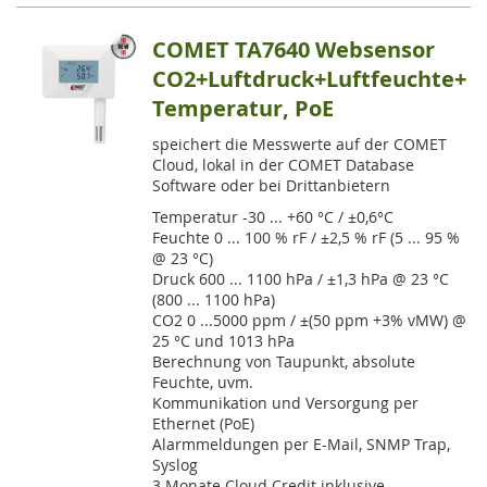
COMET TA7640 Websensor
CO2+Luftdruck+Luftfeuchte+
Temperatur, PoE
speichert die Messwerte auf der COMET
Cloud, lokal in der COMET Database
Software oder bei Drittanbietern
Temperatur -30 ... +60 °C / ±0,6°C
Feuchte 0 ... 100 % rF / ±2,5 % rF (5 ... 95 %
@ 23 °C)
Druck 600 ... 1100 hPa / ±1,3 hPa @ 23 °C
(800 ... 1100 hPa)
CO2 0 ...5000 ppm / ±(50 ppm +3% vMW) @
25 °C und 1013 hPa
Berechnung von Taupunkt, absolute
Feuchte, uvm.
Kommunikation und Versorgung per
Ethernet (PoE)
Alarmmeldungen per E-Mail, SNMP Trap,
Syslog
3 Monate Cloud Credit inklusive