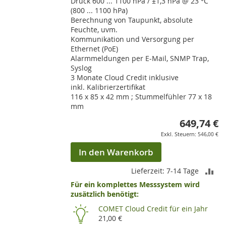
Druck 600 ... 1100 hPa / ±1,3 hPa @ 23 °C
(800 ... 1100 hPa)
Berechnung von Taupunkt, absolute
Feuchte, uvm.
Kommunikation und Versorgung per
Ethernet (PoE)
Alarmmeldungen per E-Mail, SNMP Trap,
Syslog
3 Monate Cloud Credit inklusive
inkl. Kalibrierzertifikat
116 x 85 x 42 mm ; Stummelfühler 77 x 18
mm
649,74 €
546,00 €
In den Warenkorb
ZU
Lieferzeit: 7-14 Tage
Für ein komplettes Messsystem wird
VE
zusätzlich benötigt:
HI
COMET Cloud Credit für ein Jahr
21,00 €