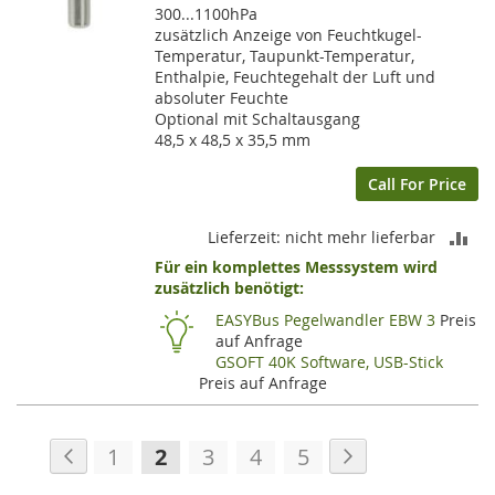
300...1100hPa
zusätzlich Anzeige von Feuchtkugel-
Temperatur, Taupunkt-Temperatur,
Enthalpie, Feuchtegehalt der Luft und
absoluter Feuchte
Optional mit Schaltausgang
48,5 x 48,5 x 35,5 mm
Call For Price
ZU
Lieferzeit: nicht mehr lieferbar
Für ein komplettes Messsystem wird
VE
zusätzlich benötigt:
HI
EASYBus Pegelwandler EBW 3
Preis
auf Anfrage
GSOFT 40K Software, USB-Stick
Preis auf Anfrage
Seite
Seite
Zurück
Seite
Weiter
Seite
Sie
Seite
Seite
Seite
1
2
3
4
5
lesen