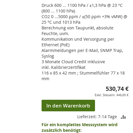
Druck 600 ... 1100 hPa / ±1,3 hPa @ 23 °C
(800 ... 1100 hPa)
CO2 0 ...5000 ppm / ±(50 ppm +3% vMW) @
25 °C und 1013 hPa
Berechnung von Taupunkt, absolute
Feuchte, uvm.
Kommunikation und Versorgung per
Ethernet (PoE)
Alarmmeldungen per E-Mail, SNMP Trap,
Syslog
3 Monate Cloud Credit inklusive
inkl. Kalibrierzertifikat
116 x 85 x 42 mm ; Stummelfühler 77 x 18
mm
530,74 €
446,00 €
In den Warenkorb
ZU
Lieferzeit: 7-14 Tage
Für ein komplettes Messsystem wird
VE
zusätzlich benötigt: