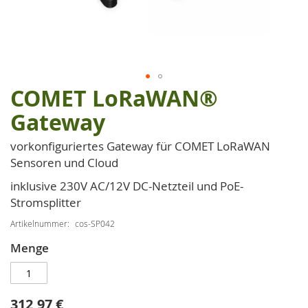
COMET LoRaWAN®
Zum
Anfang
Gateway
der
Bildgalerie
vorkonfiguriertes Gateway für COMET LoRaWAN
springen
Sensoren und Cloud
inklusive 230V AC/12V DC-Netzteil und PoE-
Stromsplitter
Artikelnummer
cos-SP042
Menge
312,97 €