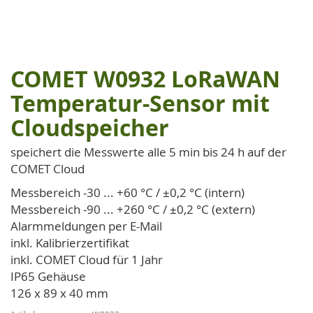
COMET W0932 LoRaWAN
Zum
Anfang
Temperatur-Sensor mit
der
Cloudspeicher
Bildgalerie
springen
speichert die Messwerte alle 5 min bis 24 h auf der
COMET Cloud
Messbereich -30 ... +60 °C / ±0,2 °C (intern)
Messbereich -90 ... +260 °C / ±0,2 °C (extern)
Alarmmeldungen per E-Mail
inkl. Kalibrierzertifikat
inkl. COMET Cloud für 1 Jahr
IP65 Gehäuse
126 x 89 x 40 mm