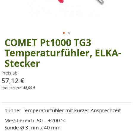
COMET Pt1000 TG3
Zum
Anfang
Temperaturfühler, ELKA-
der
Stecker
Bildgalerie
springen
Preis ab
57,12 €
48,00 €
dünner Temperaturfühler mit kurzer Ansprechzeit
Messbereich -50 .. +200 °C
Sonde Ø 3 mm x 40 mm