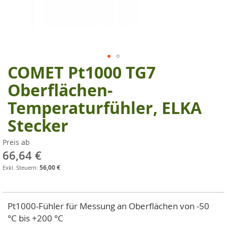
COMET Pt1000 TG7
Zum
Anfang
Oberflächen-
der
Temperaturfühler, ELKA
Bildgalerie
springen
Stecker
Preis ab
66,64 €
56,00 €
Pt1000-Fühler für Messung an Oberflächen von -50
°C bis +200 °C