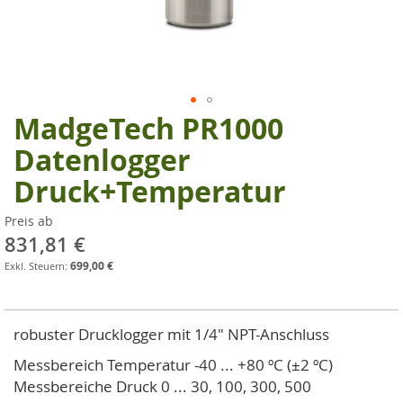
MadgeTech PR1000
Zum
Anfang
Datenlogger
der
Druck+Temperatur
Bildgalerie
springen
Preis ab
831,81 €
699,00 €
robuster Drucklogger mit 1/4" NPT-Anschluss
Messbereich Temperatur -40 ... +80 ºC (±2 ºC)
Messbereiche Druck 0 ... 30, 100, 300, 500