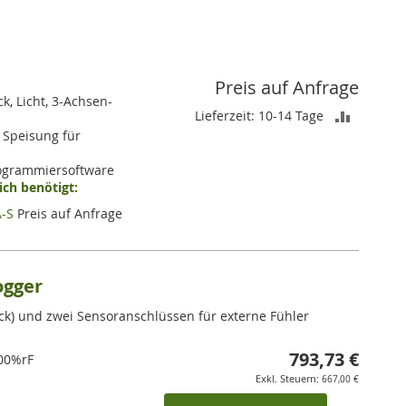
Preis auf Anfrage
k, Licht, 3-Achsen-
ZUR
Lieferzeit: 10-14 Tage
 Speisung für
VERGLEI
rogrammiersoftware
HINZUF
ch benötigt:
A-S
Preis auf Anfrage
ogger
ck) und zwei Sensoranschlüssen für externe Fühler
793,73 €
00%rF
667,00 €