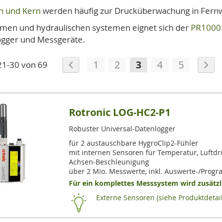
n und Kern
werden häufig zur Drucküberwachung in Fern
emen und hydraulischen systemen eignet sich der
PR1000 
logger und Messgeräte.
Seite
Seite
Zurück
Seite
Seite
Sie lesen gerade d
Seite
Seite
Se
We
1
2
3
4
5
21
-
30
von
69
Rotronic LOG-HC2-P1
Robuster Universal-Datenlogger
für 2 austauschbare HygroClip2-Fühler
mit internen Sensoren für Temperatur, Luftdru
Achsen-Beschleunigung
über 2 Mio. Messwerte, inkl. Auswerte-/Prog
Für ein komplettes Messsystem wird zusätzli
Externe Sensoren (siehe Produktdetail