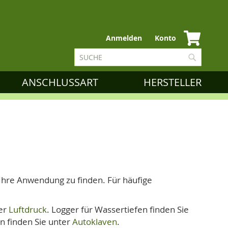
Zum
Anmelden
Konto
Inhalt
Suche
springen
Suche
ANSCHLUSSART
HERSTELLER
 Ihre Anwendung zu finden. Für häufige
ter
Luftdruck
. Logger für Wassertiefen finden Sie
en finden Sie unter
Autoklaven
.