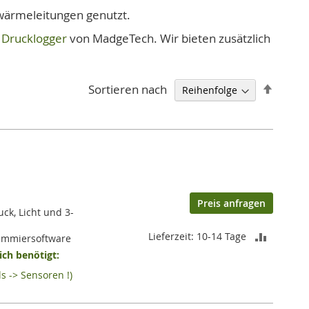
wärmeleitungen genutzt.
Drucklogger
von MadgeTech. Wir bieten zusätzlich
Abstei
ie Seite
ite
iter
Sortieren nach
sortie
Preis anfragen
ck, Licht und 3-
ZUR
Lieferzeit: 10-14 Tage
rammiersoftware
ch benötigt:
VERGLEI
s -> Sensoren !)
HINZUF