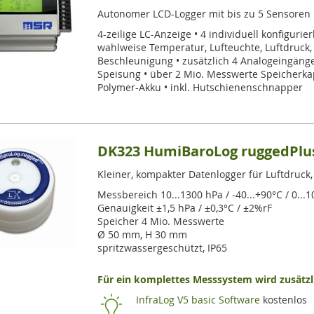
Autonomer LCD-Logger mit bis zu 5 Sensoren
4-zeilige LC-Anzeige • 4 individuell konfigurie
wahlweise Temperatur, Lufteuchte, Luftdruck, 
Beschleunigung • zusätzlich 4 Analogeingänge
Speisung • über 2 Mio. Messwerte Speicherkap
Polymer-Akku • inkl. Hutschienenschnapper
DK323 HumiBaroLog ruggedPlu
Kleiner, kompakter Datenlogger für Luftdruck
Messbereich 10...1300 hPa / -40...+90°C / 0...
Genauigkeit ±1,5 hPa / ±0,3°C / ±2%rF
Speicher 4 Mio. Messwerte
Ø 50 mm, H 30 mm
spritzwassergeschützt, IP65
Für ein komplettes Messsystem wird zusätzli
InfraLog V5 basic Software
kostenlos