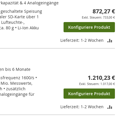
rkapazität & 4 Analogeingänge
872,27 €
• geschaltete Speisung
aler SD-Karte über 1
733,00 €
Lufteuchte-,
Konfiguriere Produkt
a. 80 g • Li-Ion Akku
ZUR
Lieferzeit: 1-2 Wochen
VERGLEI
HINZUF
en bis 6 Monate
1.210,23 €
sfrequenz 1600/s •
 Mio. Messwerte,
1.017,00 €
h • zusätzlich
Konfiguriere Produkt
Analogeingänge für
ZUR
Lieferzeit: 1-2 Wochen
VERGLEI
HINZUF