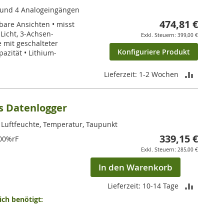
 und 4 Analogeingängen
474,81 €
rbare Ansichten • misst
Licht, 3-Achsen-
399,00 €
 mit geschalteter
Konfiguriere Produkt
azität • Lithium-
ZUR
Lieferzeit: 1-2 Wochen
VERGLEI
s Datenlogger
HINZUF
, Luftfeuchte, Temperatur, Taupunkt
339,15 €
100%rF
285,00 €
In den Warenkorb
ZUR
Lieferzeit: 10-14 Tage
ch benötigt:
VERGLEI
HINZUF