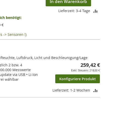
In den Warenkorb
ZUR
Lieferzeit: 3-4 Tage
ch benötigt:
VERGLEI
0 €
HINZUF
s -> Sensoren !)
ufteuchte, Luftdruck, Licht und Beschleunigung/Lage
259,42 €
zlich 2 bzw. 4
000.000 Messwerte
218,00 €
update via USB • Li-Ion
Konfiguriere Produkt
rei wählbar
ZUR
Lieferzeit: 1-2 Wochen
VERGLEI
HINZUF