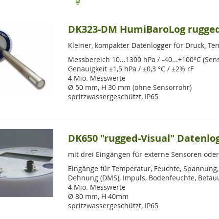
DK323-DM HumiBaroLog rugged
Kleiner, kompakter Datenlogger für Druck, T
Messbereich 10...1300 hPa / -40...+100°C (Sens
Genauigkeit ±1,5 hPa / ±0,3 °C / ±2% rF
4 Mio. Messwerte
Ø 50 mm, H 30 mm (ohne Sensorrohr)
spritzwassergeschützt, IP65
DK650 "rugged-Visual" Datenlo
mit drei Eingängen für externe Sensoren ode
Eingänge für Temperatur, Feuchte, Spannung,
Dehnung (DMS), Impuls, Bodenfeuchte, Betau
4 Mio. Messwerte
Ø 80 mm, H 40mm
spritzwassergeschützt, IP65