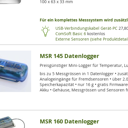
100 x 63 x 33 mm
Für ein komplettes Messsystem wird zusätzli
USB-Verbindungskabel Gerät-PC
27,8
ComSoft Basic 6
kostenlos
Externe Sensoren (siehe Produktdetail
MSR 145 Datenlogger
Preisgünstiger Mini-Logger für Temperatur, L
bis zu 5 Messgrössen in 1 Datenlogger • zusät
Analogeingänge für Fremdsensoren • über 2.
Speicherkapazität • nur 16 g • gratis Firmware
Akku • Gehäuse, Messgrössen und Sensoren f
MSR 160 Datenlogger