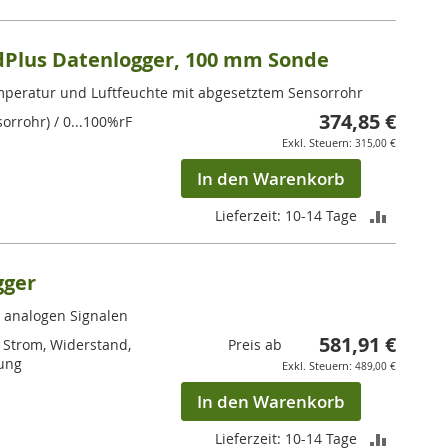
Plus Datenlogger, 100 mm Sonde
emperatur und Luftfeuchte mit abgesetztem Sensorrohr
374,85 €
orrohr) / 0...100%rF
315,00 €
In den Warenkorb
ZUR
Lieferzeit: 10-14 Tage
VERGLEI
gger
HINZUF
r analogen Signalen
581,91 €
 Strom, Widerstand,
Preis ab
ung
489,00 €
In den Warenkorb
ZUR
Lieferzeit: 10-14 Tage