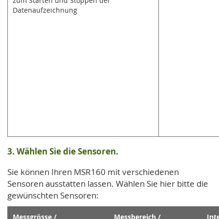
zum Starten und Stoppen der
Datenaufzeichnung
3. Wählen Sie die Sensoren.
Sie können Ihren MSR160 mit verschiedenen
Sensoren ausstatten lassen. Wählen Sie hier bitte die
gewünschten Sensoren:
Messgrösse /
Messbereich /
Int