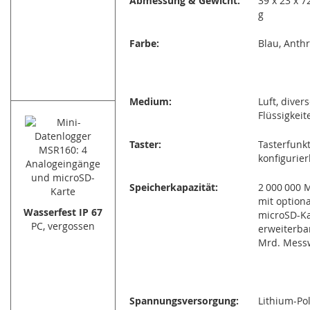
Abmessung & Gewicht:
39 x 23 x 7
g
Farbe:
Blau, Anthr
Medium:
Luft, diver
Flüssigkeit
Taster:
Tasterfunkt
konfigurie
Speicherkapazität:
2 000 000 
mit optiona
Wasserfest IP 67
microSD-Ka
PC, vergossen
erweiterba
Mrd. Mess
Spannungsversorgung:
Lithium-Po