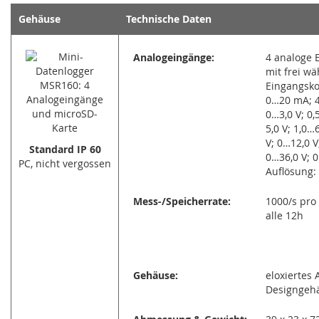
Gehäuse
Technische Daten
Analogeingänge:
4 analoge 
mit frei wä
Eingangsko
0…20 mA; 
0…3,0 V; 0,
5,0 V; 1,0…
V; 0…12,0 V
Standard IP 60
0…36,0 V; 0
PC, nicht vergossen
Auflösung: 
Mess-/Speicherrate:
1000/s pro 
alle 12h
Gehäuse:
eloxiertes
Designgehä