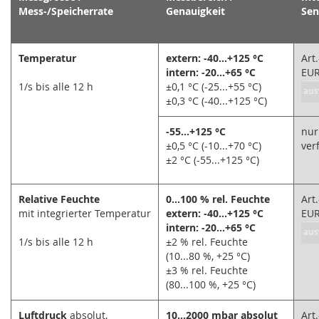
Mess-/Speicherrate
Genauigkeit
Sen
Temperatur
extern: -40...+125 °C
Art
intern: -20...+65 °C
EU
1/s bis alle 12 h
±0,1 °C (-25...+55 °C)
aus
±0,3 °C (-40...+125 °C)
-55...+125 °C
nur
±0,5 °C (-10...+70 °C)
ver
±2 °C (-55...+125 °C)
Relative Feuchte
0...100 % rel. Feuchte
Art
mit integrierter Temperatur
extern: -40...+125 °C
EU
intern: -20...+65 °C
aus
1/s bis alle 12 h
±2 % rel. Feuchte
(10...80 %, +25 °C)
±3 % rel. Feuchte
(80...100 %, +25 °C)
Luftdruck
absolut,
10...2000 mbar absolut
Art