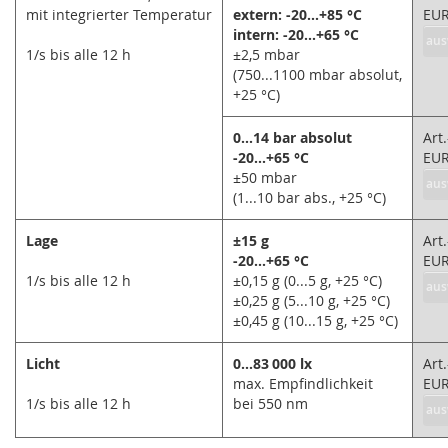
mit integrierter Temperatur
extern: -20...+85 °C
EU
intern: -20...+65 °C
aus
1/s bis alle 12 h
±2,5 mbar
(750...1100 mbar absolut,
+25 °C)
0...14 bar absolut
Art
-20...+65 °C
EU
±50 mbar
aus
(1...10 bar abs., +25 °C)
Lage
±15 g
Art
-20...+65 °C
EU
1/s bis alle 12 h
±0,15 g (0...5 g, +25 °C)
aus
±0,25 g (5...10 g, +25 °C)
±0,45 g (10...15 g, +25 °C)
Licht
0...83 000 lx
Art
max. Empfindlichkeit
EU
1/s bis alle 12 h
bei 550 nm
aus