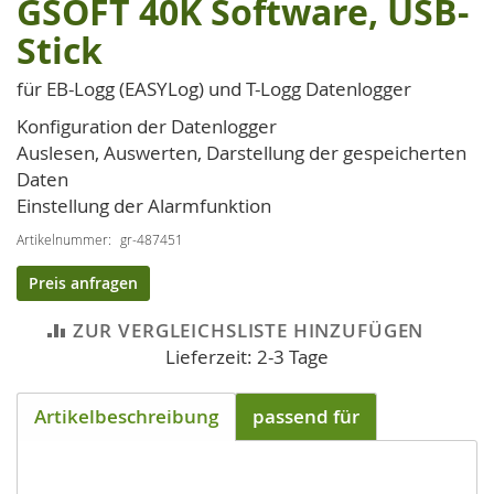
GSOFT 40K Software, USB-
Zum
Anfang
Stick
der
Bildgalerie
für EB-Logg (EASYLog) und T-Logg Datenlogger
springen
Konfiguration der Datenlogger
Auslesen, Auswerten, Darstellung der gespeicherten
Daten
Einstellung der Alarmfunktion
Artikelnummer
gr-487451
Preis anfragen
ZUR VERGLEICHSLISTE HINZUFÜGEN
Lieferzeit: 2-3 Tage
Artikelbeschreibung
passend für