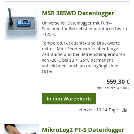
gerade
die
MSR 385WD Datenlogger
Seite
Universeller Datenlogger mit Funk-
Sensoren für Betriebstemperaturen bis zu
+125°C
Temperatur-, Feuchte- und Druckwerte
mittels Mini-Sendemodule über lange
Zeiträume und bei Betriebstemperaturen
von -20°C bis zu +125°C permanent
aufzeichnen, auch an unzugänglichen
Orten
559,30 €
470,00 €
In den Warenkorb
ZU
Lieferzeit: 10-14 Tage
VE
MikroLog2 PT-S Datenlogger
HI