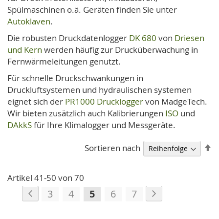
Spülmaschinen o.ä. Geräten finden Sie unter
Autoklaven
.
Die robusten Druckdatenlogger
DK 680
von
Driesen
und Kern
werden häufig zur Drucküberwachung in
Fernwärmeleitungen genutzt.
Für schnelle Druckschwankungen in
Druckluftsystemen und hydraulischen systemen
eignet sich der
PR1000 Drucklogger
von MadgeTech.
Wir bieten zusätzlich auch Kalibrierungen
ISO
und
DAkkS
für Ihre Klimalogger und Messgeräte.
A
Sortieren nach
so
Artikel
41
-
50
von
70
Seite
Seite
Zurück
Seite
Weiter
Seite
Seite
Sie
Seite
Seite
3
4
5
6
7
lesen