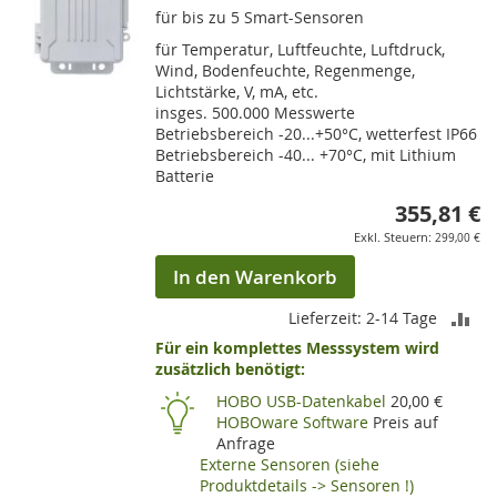
für bis zu 5 Smart-Sensoren
für Temperatur, Luftfeuchte, Luftdruck,
Wind, Bodenfeuchte, Regenmenge,
Lichtstärke, V, mA, etc.
insges. 500.000 Messwerte
Betriebsbereich -20...+50°C, wetterfest IP66
Betriebsbereich -40... +70°C, mit Lithium
Batterie
355,81 €
299,00 €
In den Warenkorb
ZU
Lieferzeit: 2-14 Tage
Für ein komplettes Messsystem wird
VE
zusätzlich benötigt:
HI
HOBO USB-Datenkabel
20,00 €
HOBOware Software
Preis auf
Anfrage
Externe Sensoren (siehe
Produktdetails -> Sensoren !)