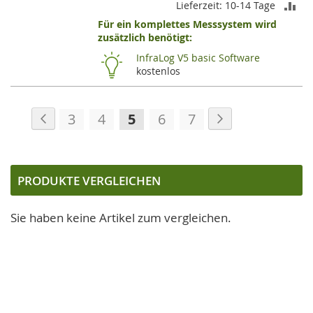
ZU
Lieferzeit: 10-14 Tage
Für ein komplettes Messsystem wird
VE
zusätzlich benötigt:
HI
InfraLog V5 basic Software
kostenlos
Seite
Seite
Zurück
Seite
Weiter
Seite
Seite
Sie
Seite
Seite
3
4
5
6
7
lesen
gerade
die
PRODUKTE VERGLEICHEN
Seite
Sie haben keine Artikel zum vergleichen.