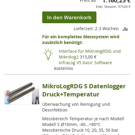
1.160,25 €
Preis ab
975,00 €
In den Warenkorb
ZU
Lieferzeit: 2-3 Wochen
Für ein komplettes Messsystem wird
VE
zusätzlich benötigt:
HI
Interface für MikrologRDG und
Mikrolog2
315,00 €
InfraLog V5 basic Software
kostenlos
MikroLogRDG S Datenlogger
Druck+Temperatur
Überwachung von Reinigung und
Desinfektion
Messbereich Temperatur je nach Modell
Modell S Ø16mm, -40...+80°C
Messbereiche Druck 10, 20, 35, 50 bar