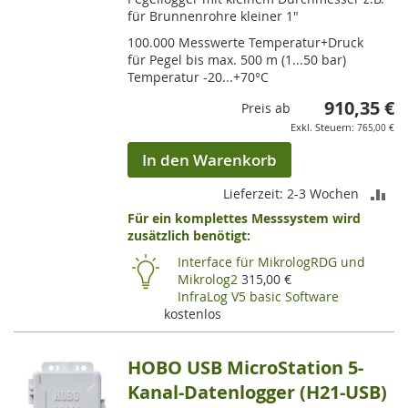
für Brunnenrohre kleiner 1"
100.000 Messwerte Temperatur+Druck
für Pegel bis max. 500 m (1...50 bar)
Temperatur -20...+70°C
910,35 €
Preis ab
765,00 €
In den Warenkorb
ZU
Lieferzeit: 2-3 Wochen
Für ein komplettes Messsystem wird
VE
zusätzlich benötigt:
HI
Interface für MikrologRDG und
Mikrolog2
315,00 €
InfraLog V5 basic Software
kostenlos
HOBO USB MicroStation 5-
Kanal-Datenlogger (H21-USB)