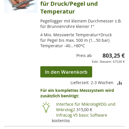
für Druck/Pegel und
Temperatur
Pegellogger mit kleinem Durchmesser z.B.
für Brunnenrohre kleiner 1"
4 Mio. Messwerte Temperatur+Druck
für Pegel bis max. 500 m (1...50 bar)
Temperatur -40...+80°C
803,25 €
Preis ab
675,00 €
In den Warenkorb
ZU
Lieferzeit: 2-3 Wochen
Für ein komplettes Messsystem wird
VE
zusätzlich benötigt:
HI
Interface für MikrologRDG und
Mikrolog2
315,00 €
InfraLog V5 basic Software
kostenlos