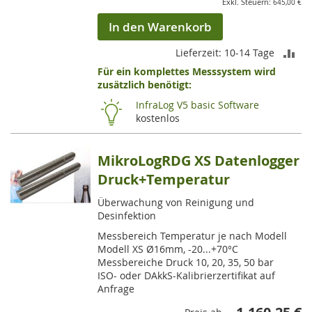
645,00 €
In den Warenkorb
ZU
Lieferzeit: 10-14 Tage
Für ein komplettes Messsystem wird
VE
zusätzlich benötigt:
HI
InfraLog V5 basic Software
kostenlos
MikroLogRDG XS Datenlogger
Druck+Temperatur
Überwachung von Reinigung und
Desinfektion
Messbereich Temperatur je nach Modell
Modell XS Ø16mm, -20...+70°C
Messbereiche Druck 10, 20, 35, 50 bar
ISO- oder DAkkS-Kalibrierzertifikat auf
Anfrage