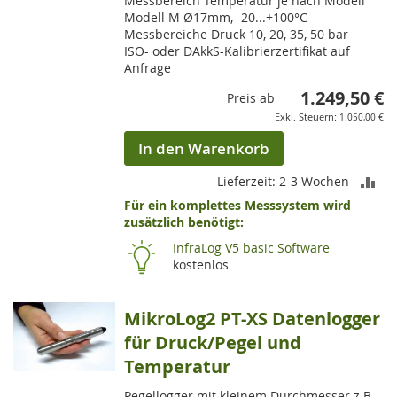
Messbereich Temperatur je nach Modell
Modell M Ø17mm, -20...+100°C
Messbereiche Druck 10, 20, 35, 50 bar
ISO- oder DAkkS-Kalibrierzertifikat auf
Anfrage
1.249,50 €
Preis ab
1.050,00 €
In den Warenkorb
ZU
Lieferzeit: 2-3 Wochen
Für ein komplettes Messsystem wird
VE
zusätzlich benötigt:
HI
InfraLog V5 basic Software
kostenlos
MikroLog2 PT-XS Datenlogger
für Druck/Pegel und
Temperatur
Pegellogger mit kleinem Durchmesser z.B.