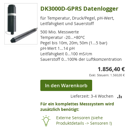
DK3000D-GPRS Datenlogger
für Temperatur, Druck/Pegel, pH-Wert,
Leitfähigkeit und Sauerstoff
500 Mio. Messwerte
Temperatur -20...+80°C
Pegel bis 10m, 20m, 50m (1...5 bar)
pH-Wert 1...14 pH
Leitfähigkeit 0...100 mS/cm
Sauerstoff 0...100% der Luftkomzentration
1.856,40 €
1.560,00 €
In den Warenkorb
ZU
Lieferzeit: 3-4 Wochen
Für ein komplettes Messsystem wird
VE
zusätzlich benötigt:
HI
Externe Sensoren (siehe
Produktdetails -> Sensoren !)